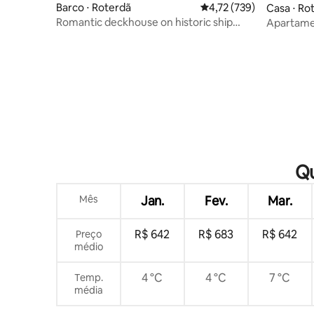
Barco ⋅ Roterdã
4,72 de uma avaliação m
4,72 (739)
Casa ⋅ Ro
Romantic deckhouse on historic ship
Apartame
central R'dam
Qu
Mês
Jan.
Fev.
Mar.
R$ 642
R$ 683
R$ 642
Preço
médio
4 °C
4 °C
7 °C
Temp.
média