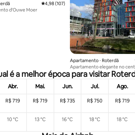
édia de 5, 739 avaliações
terdã
4,98 de uma avaliação média de 5, 107 avalia
4,98 (107)
nto d'Ouwe Moer
Apartamento ⋅ Roterdã
Apartamento elegante no cent
al é a melhor época para visitar Roter
Roterdã
Abr.
Mai.
Jun.
Jul.
Ago.
R$ 719
R$ 719
R$ 735
R$ 750
R$ 719
10 °C
13 °C
16 °C
18 °C
18 °C