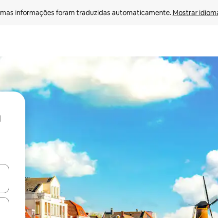
mas informações foram traduzidas automaticamente. 
Mostrar idioma
ore-os usando as seta para cima e para baixo do teclado ou tocando e