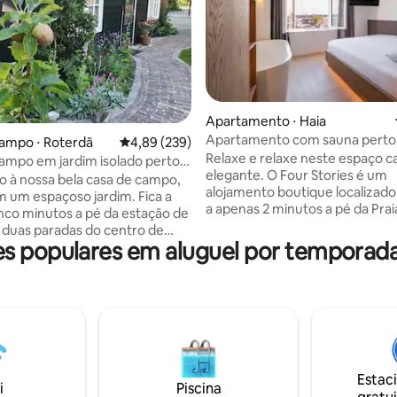
Apartamento ⋅ Haia
média de 5, 48 avaliações
Apartamento com sauna perto 
ampo ⋅ Roterdã
4,89 de uma avaliação média de 5, 239 avalia
4,89 (239)
Relaxe e relaxe neste espaço c
ampo em jardim isolado perto
elegante. O Four Stories é um
 de Roterdã
 à nossa bela casa de campo,
alojamento boutique localizado
m um espaçoso jardim. Fica a
a apenas 2 minutos a pé da Prai
nco minutos a pé da estação de
Scheveningen e a 2,9 km de M
 duas paradas do centro de
A propriedade é composta por
 populares em aluguel por temporad
 o lugar perfeito para explorar
andares separados, cada um 
e seus arredores. A casa de
apartamento privativo com sau
tá totalmente modernizada.
oferecendo aos hóspedes o m
 descansar e relaxar aqui, tirar
privacidade e comodidade. A
a na rede entre as árvores ou
acomodação oferece acesso Wi
é da manhã no seu próprio
gratuito e acesso a uma sauna p
uma banheira de hidromassag
l, entre em contato conosco.
privativa, permitindo que você 
Estac
cletas gratuitas disponíveis! /
i
Piscina
totalmente durante a estadia.