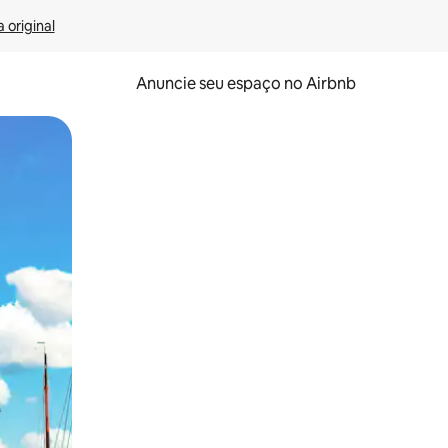
 original
Anuncie seu espaço no Airbnb
 deslizando o dedo na tela.