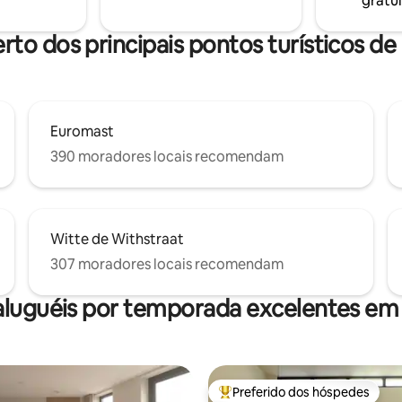
gratui
mento gratuito
rto dos principais pontos turísticos d
Euromast
390 moradores locais recomendam
Witte de Withstraat
307 moradores locais recomendam
aluguéis por temporada excelentes em
Preferido dos hóspedes
Entre os melhores preferidos d