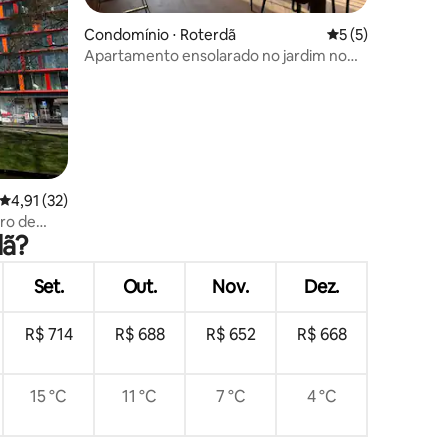
ções
Condomínio ⋅ Roterdã
5 de uma avaliaçã
5 (5)
Apartamento ensolarado no jardim no
centro de Roterdã
4,91 de uma avaliação média de 5, 32 avaliações
4,91 (32)
ro de
dã?
Set.
Out.
Nov.
Dez.
R$ 714
R$ 688
R$ 652
R$ 668
15 °C
11 °C
7 °C
4 °C