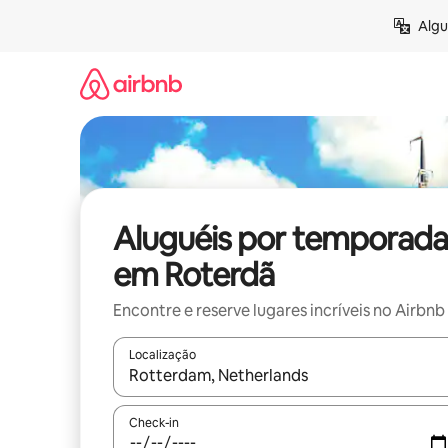
Pular
Algu
para
o
conteúdo
Aluguéis por temporada
em Roterdã
Encontre e reserve lugares incríveis no Airbnb
Localização
Quando os resultados estiverem disponíveis, expl
Check-in