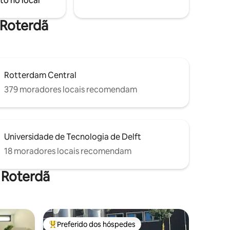
to no local
uma curta distância a pé
e Roterdã
Rotterdam Central
379 moradores locais recomendam
Universidade de Tecnologia de Delft
18 moradores locais recomendam
 Roterdã
Preferido dos hóspedes
os hóspedes
Entre os melhores preferidos dos hóspedes