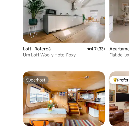
Loft ⋅ Roterdã
4,7 de uma avaliação 
4,7 (33)
Apartame
Um Loft Woolly Hotel Foxy
Flat de l
Superhost
Prefe
Superhost
Entre os