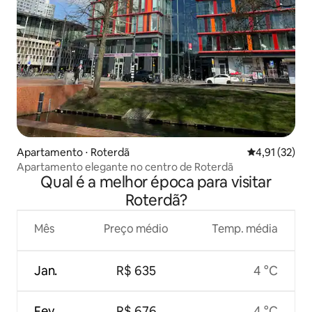
Apartamento ⋅ Roterdã
4,91 de uma a
4,91 (32)
Apartamento elegante no centro de Roterdã
Qual é a melhor época para visitar
Roterdã?
Mês
Preço médio
Temp. média
Jan.
R$ 635
4 °C
Fev.
R$ 676
4 °C