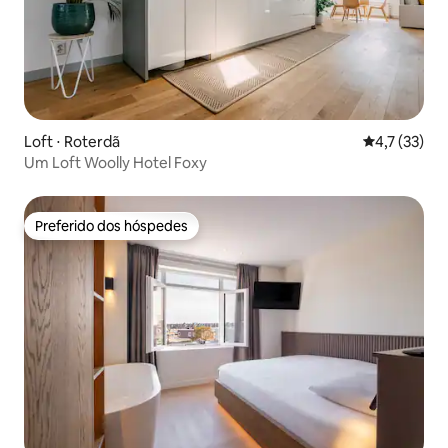
Loft ⋅ Roterdã
4,7 de uma a
4,7 (33)
Um Loft Woolly Hotel Foxy
Preferido dos hóspedes
Preferido dos hóspedes