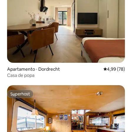
Apartamento ⋅ Dordrecht
4,99 de uma a
4,99 (78)
Casa de popa
Superhost
Superhost