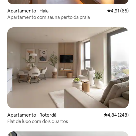
Apartamento ⋅ Haia
4,91 de uma a
4,91 (66)
Apartamento com sauna perto da praia
Apartamento ⋅ Roterdã
4,84 de uma ava
4,84 (248)
Flat de luxo com dois quartos