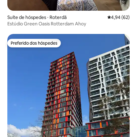
Suíte de hóspedes ⋅ Roterdã
4,94 de uma a
4,94 (62)
Estúdio Green Oasis Rotterdam Ahoy
Preferido dos hóspedes
Preferido dos hóspedes