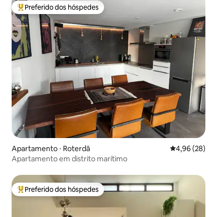
Preferido dos hóspedes
Entre os melhores preferidos dos hóspedes
Apartamento ⋅ Roterdã
4,96 de uma a
4,96 (28)
Apartamento em distrito marítimo
Preferido dos hóspedes
Entre os melhores preferidos dos hóspedes