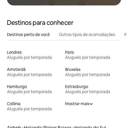
Destinos para conhecer
Destinos perto de você
Outros tipos de acomodações
Pr
Londres
Paris
Aluguéis por temporada
Aluguéis por temporada
Amsterdã
Bruxelas
Aluguéis por temporada
Aluguéis por temporada
Hamburgo
Estrasburgo
Aluguéis por temporada
Aluguéis por temporada
Colônia
Mostrar mais
Aluguéis por temporada
Airbnb
Holanda/Países Baixos
Holanda do Sul