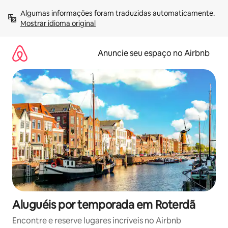
Pular
Algumas informações foram traduzidas automaticamente. 
para
Mostrar idioma original
o
conteúdo
Anuncie seu espaço no Airbnb
Aluguéis por temporada em Roterdã
Encontre e reserve lugares incríveis no Airbnb