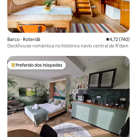
Barco ⋅ Roterdã
4,72 de uma av
4,72 (740)
Deckhouse romântica no histórico navio central de R'dam
Preferido dos hóspedes
Entre os melhores preferidos dos hóspedes