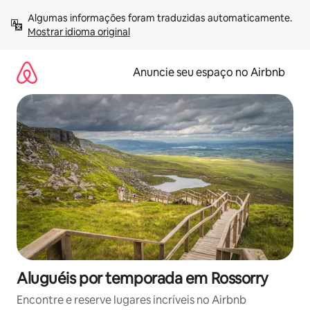
Pular
Algumas informações foram traduzidas automaticamente. 
para
Mostrar idioma original
o
conteúdo
Anuncie seu espaço no Airbnb
Aluguéis por temporada em Rossorry
Encontre e reserve lugares incríveis no Airbnb