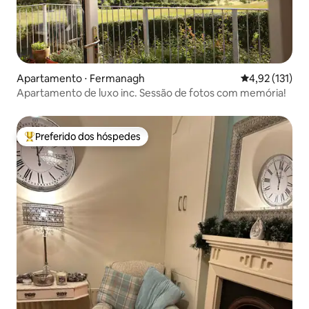
Apartamento ⋅ Fermanagh
4,92 de uma av
4,92 (131)
Apartamento de luxo inc. Sessão de fotos com memória!
Preferido dos hóspedes
Entre os melhores preferidos dos hóspedes