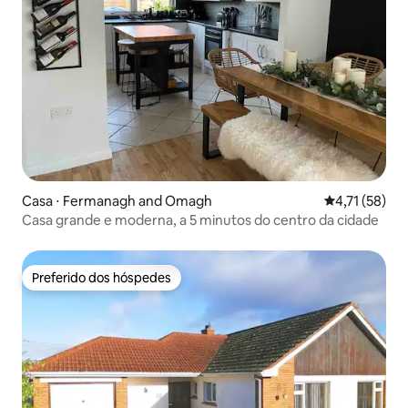
Casa ⋅ Fermanagh and Omagh
4,71 de uma a
4,71 (58)
Casa grande e moderna, a 5 minutos do centro da cidade
Preferido dos hóspedes
Preferido dos hóspedes