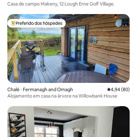
Casa de campo Makeny, 12 Lough Erne Golf Village.
Preferido dos hóspedes
Entre os melhores preferidos dos hóspedes
Chalé ⋅ Fermanagh and Omagh
4,94 de uma av
4,94 (80)
Alojamento em casa na árvore na Willowbank House