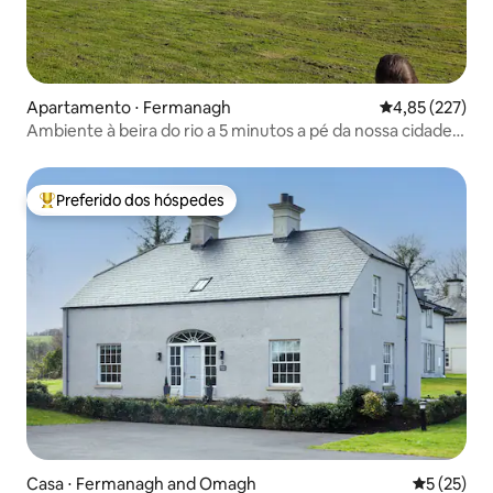
Apartamento ⋅ Fermanagh
4,85 de uma av
4,85 (227)
Ambiente à beira do rio a 5 minutos a pé da nossa cidade
insular
Preferido dos hóspedes
Entre os melhores preferidos dos hóspedes
Casa ⋅ Fermanagh and Omagh
5 de uma a
5 (25)