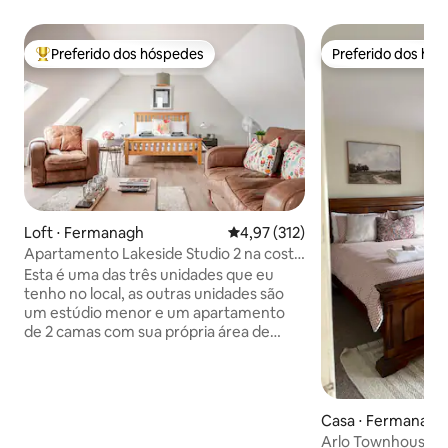
Preferido dos hóspedes
Preferido dos hó
Entre os melhores preferidos dos hóspedes
Preferido dos hó
Loft ⋅ Fermanagh
4,97 de uma avaliação média de 
4,97 (312)
Apartamento Lakeside Studio 2 na costa
de Lough Erne em Ekn
Esta é uma das três unidades que eu
tenho no local, as outras unidades são
um estúdio menor e um apartamento
de 2 camas com sua própria área de
pátio Este é um grande apartamento
estúdio localizado no primeiro andar da
casa principal com sua própria entrada.
Estamos localizados em um grande local
Casa ⋅ Fermanag
à beira do lago com muito
h
Arlo Townhouse (En
estacionamento na costa de Lough Erne