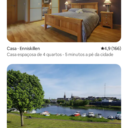
Casa ⋅ Enniskillen
4,9 de uma av
4,9 (166)
Casa espaçosa de 4 quartos - 5 minutos a pé da cidade