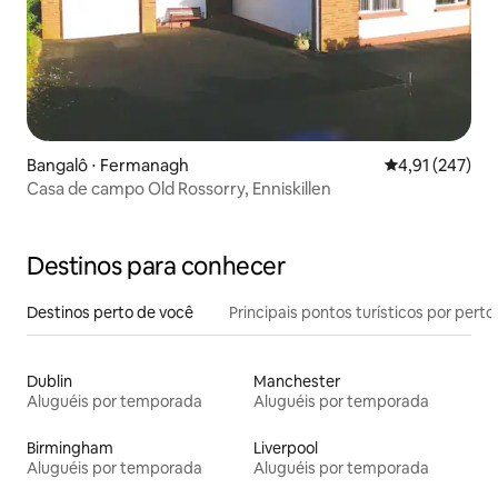
Bangalô ⋅ Fermanagh
4,91 de uma av
4,91 (247)
Casa de campo Old Rossorry, Enniskillen
Destinos para conhecer
Destinos perto de você
Principais pontos turísticos por perto
Dublin
Manchester
Aluguéis por temporada
Aluguéis por temporada
Birmingham
Liverpool
Aluguéis por temporada
Aluguéis por temporada