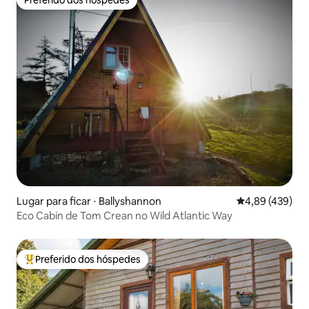
Preferido dos hóspedes
Preferido dos hóspedes
Lugar para ficar ⋅ Ballyshannon
4,89 de uma av
4,89 (439)
Eco Cabin de Tom Crean no Wild Atlantic Way
Preferido dos hóspedes
Entre os melhores preferidos dos hóspedes