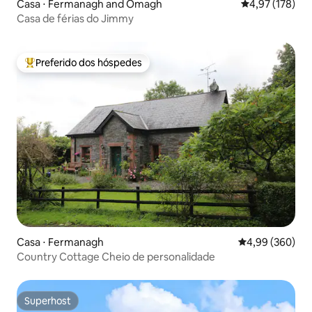
Casa ⋅ Fermanagh and Omagh
4,97 de uma av
4,97 (178)
Casa de férias do Jimmy
Preferido dos hóspedes
Entre os melhores preferidos dos hóspedes
Casa ⋅ Fermanagh
4,99 de uma ava
4,99 (360)
Country Cottage Cheio de personalidade
Superhost
Superhost