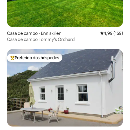
Casa de campo ⋅ Enniskillen
4,99 de uma av
4,99 (159)
Casa de campo Tommy's Orchard
Preferido dos hóspedes
Entre os melhores preferidos dos hóspedes