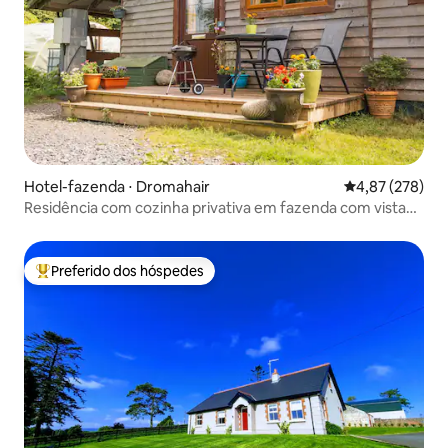
Hotel-fazenda ⋅ Dromahair
4,87 de uma av
4,87 (278)
Residência com cozinha privativa em fazenda com vista
para os Guerreiros
Preferido dos hóspedes
Entre os melhores preferidos dos hóspedes