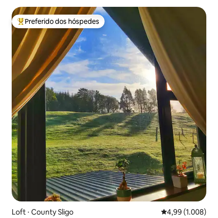
Preferido dos hóspedes
Entre os melhores preferidos dos hóspedes
Loft ⋅ County Sligo
4,99 de uma aval
4,99 (1.008)