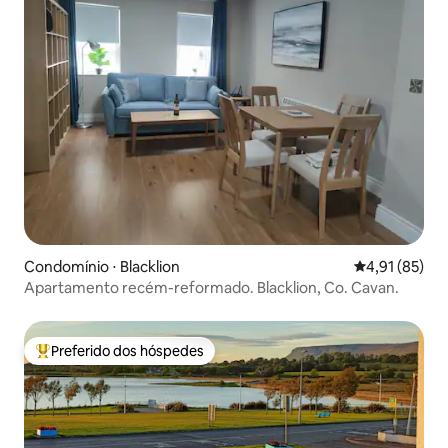
Condomínio ⋅ Blacklion
4,91 de uma a
4,91 (85)
Apartamento recém-reformado. Blacklion, Co. Cavan.
Preferido dos hóspedes
Entre os melhores preferidos dos hóspedes