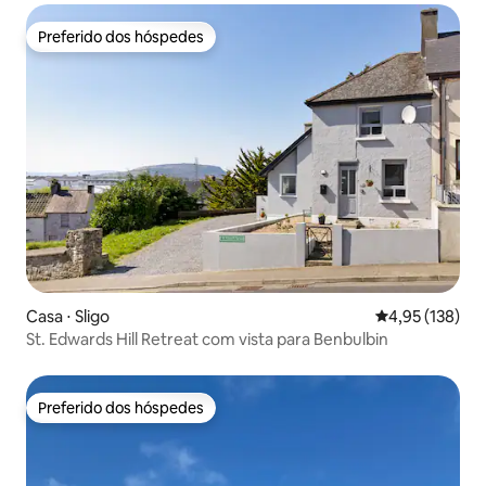
Preferido dos hóspedes
Preferido dos hóspedes
Casa ⋅ Sligo
4,95 de uma av
4,95 (138)
St. Edwards Hill Retreat com vista para Benbulbin
Preferido dos hóspedes
Preferido dos hóspedes