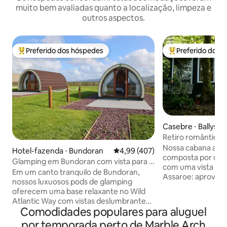
muito bem avaliadas quanto a localização, limpeza e
outros aspectos.
Preferido dos hóspedes
Preferido dos 
Entre os melhores preferidos dos hóspedes
Entre os melhore
Casebre ⋅ Ballysh
Retiro romântico 
Nossa cabana aco
Hotel-fazenda ⋅ Bundoran
4,99 de uma avaliação média de 
4,99 (407)
composta por um 
Glamping em Bundoran com vista para o
com uma vista en
mar
Em um canto tranquilo de Bundoran,
Assaroe: aproveit
nossos luxuosos pods de glamping
cabana fica muito 
oferecem uma base relaxante no Wild
mas isolada dela, 
Atlantic Way com vistas deslumbrantes
O quarto oferece 
Comodidades populares para aluguel
de Tullan Strand. Estamos sediados em
vida frenética:- h
uma excelente posição para
por temporada perto de Marble Arch
televisão, apenas 