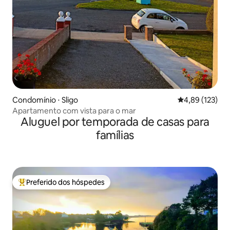
Condomínio ⋅ Sligo
4,89 de uma av
4,89 (123)
Apartamento com vista para o mar
Aluguel por temporada de casas para
famílias
Preferido dos hóspedes
Entre os melhores preferidos dos hóspedes