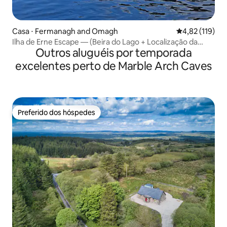
Casa ⋅ Fermanagh and Omagh
4,82 de uma av
4,82 (119)
Ilha de Erne Escape — (Beira do Lago + Localização da
Outros aluguéis por temporada
Cidade)
excelentes perto de Marble Arch Caves
Preferido dos hóspedes
Preferido dos hóspedes