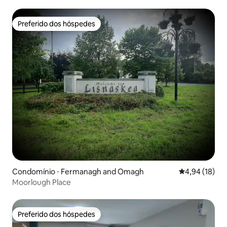
Killybegs
Preferido dos hóspedes
Preferido dos hóspedes
Condomínio ⋅ Fermanagh and Omagh
4,94 de uma a
4,94 (18)
Moorlough Place
Preferido dos hóspedes
Preferido dos hóspedes