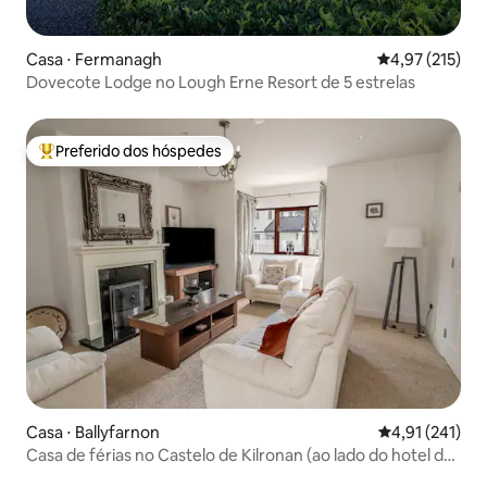
Casa ⋅ Fermanagh
4,97 de uma av
4,97 (215)
Dovecote Lodge no Lough Erne Resort de 5 estrelas
Preferido dos hóspedes
Entre os melhores preferidos dos hóspedes
Casa ⋅ Ballyfarnon
4,91 de uma av
4,91 (241)
Casa de férias no Castelo de Kilronan (ao lado do hotel de
luxo)