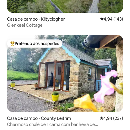
Casa de campo ⋅ Kiltyclogher
4,94 de uma av
4,94 (143)
Glenkeel Cottage
Preferido dos hóspedes
Entre os melhores preferidos dos hóspedes
Casa de campo ⋅ County Leitrim
4,94 de uma av
4,94 (237)
Charmoso chalé de 1 cama com banheira de
hidromassagem, sauna e piscina