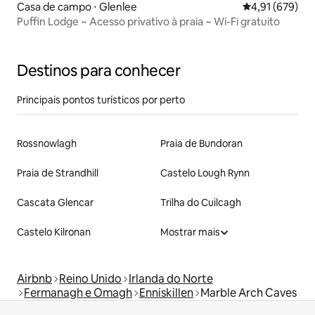
Casa de campo ⋅ Glenlee
4,91 de uma av
4,91 (679)
Puffin Lodge ~ Acesso privativo à praia ~ Wi-Fi gratuito
Destinos para conhecer
Principais pontos turísticos por perto
Rossnowlagh
Praia de Bundoran
Praia de Strandhill
Castelo Lough Rynn
Cascata Glencar
Trilha do Cuilcagh
Castelo Kilronan
Mostrar mais
Airbnb
Reino Unido
Irlanda do Norte
Fermanagh e Omagh
Enniskillen
Marble Arch Caves