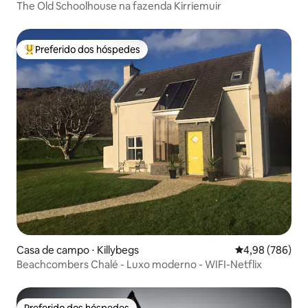
The Old Schoolhouse na fazenda Kirriemuir
Preferido dos hóspedes
Entre os melhores preferidos dos hóspedes
Casa de campo ⋅ Killybegs
4,98 de uma ava
4,98 (786)
Beachcombers Chalé - Luxo moderno - WIFI-Netflix