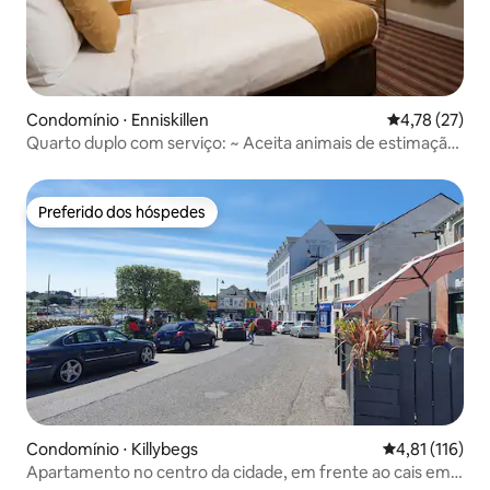
Condomínio ⋅ Enniskillen
4,78 de uma a
4,78 (27)
Quarto duplo com serviço: ~ Aceita animais de estimação
com banheiro
Preferido dos hóspedes
Preferido dos hóspedes
Condomínio ⋅ Killybegs
4,81 de uma av
4,81 (116)
Apartamento no centro da cidade, em frente ao cais em