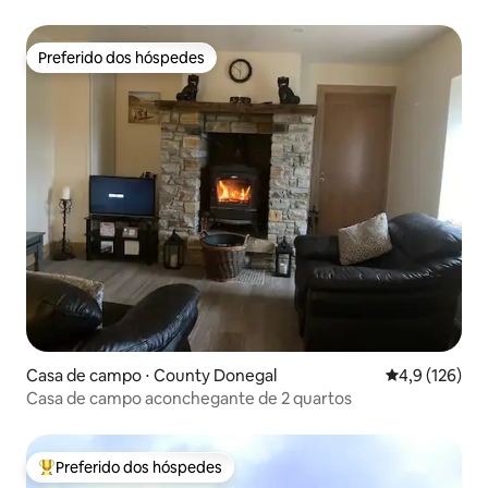
Preferido dos hóspedes
Preferido dos hóspedes
Casa de campo ⋅ County Donegal
4,9 de uma av
4,9 (126)
Casa de campo aconchegante de 2 quartos
Preferido dos hóspedes
Entre os melhores preferidos dos hóspedes