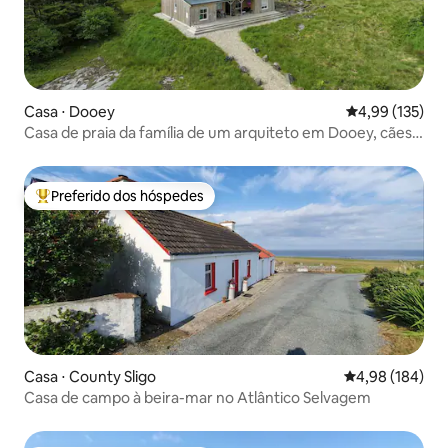
Casa ⋅ Dooey
4,99 de uma av
4,99 (135)
Casa de praia da família de um arquiteto em Dooey, cães
são permitidos
Preferido dos hóspedes
Entre os melhores preferidos dos hóspedes
Casa ⋅ County Sligo
4,98 de uma av
4,98 (184)
Casa de campo à beira-mar no Atlântico Selvagem