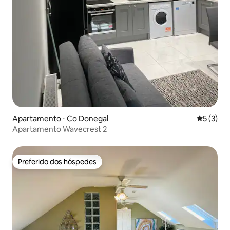
Apartamento ⋅ Co Donegal
5 de uma 
5 (3)
Apartamento Wavecrest 2
Preferido dos hóspedes
Preferido dos hóspedes