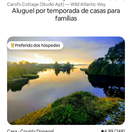
Carol's Cottage (Studio Apt) — Wild Atlantic Way
Aluguel por temporada de casas para
famílias
Preferido dos hóspedes
Entre os melhores preferidos dos hóspedes
Casa ⋅ County Donegal
4,99 de uma ava
4,99 (248)