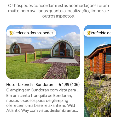
Os hóspedes concordam: estas acomodações foram
muito bem avaliadas quanto a localização, limpeza e
outros aspectos.
Preferido dos hóspedes
Preferido dos 
Entre os melhores preferidos dos hóspedes
Entre os melhore
Hotel-fazenda ⋅ Bundoran
4,99 de uma avaliação média de 
4,99 (406)
Glamping em Bundoran com vista para o
mar
Em um canto tranquilo de Bundoran,
nossos luxuosos pods de glamping
oferecem uma base relaxante no Wild
Atlantic Way com vistas deslumbrantes
de Tullan Strand. Estamos sediados em