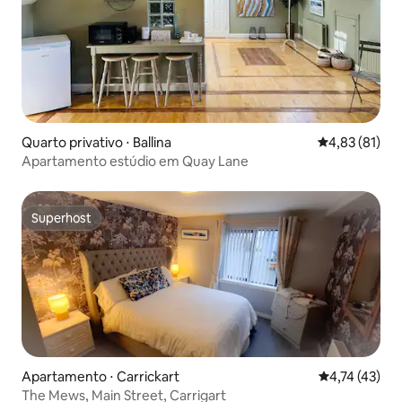
Quarto privativo ⋅ Ballina
4,83 de uma a
4,83 (81)
Apartamento estúdio em Quay Lane
Superhost
Superhost
Apartamento ⋅ Carrickart
4,74 de uma a
4,74 (43)
The Mews, Main Street, Carrigart