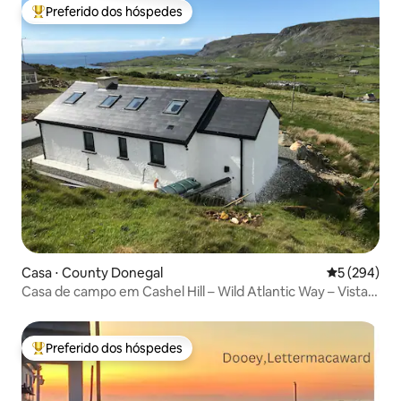
Preferido dos hóspedes
Entre os melhores preferidos dos hóspedes
Casa ⋅ County Donegal
5 de uma av
5 (294)
Casa de campo em Cashel Hill – Wild Atlantic Way – Vista
para o mar
Preferido dos hóspedes
Entre os melhores preferidos dos hóspedes