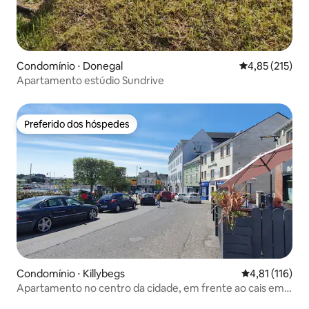
Condomínio ⋅ Donegal
4,85 de uma av
4,85 (215)
Apartamento estúdio Sundrive
Preferido dos hóspedes
Preferido dos hóspedes
Condomínio ⋅ Killybegs
4,81 de uma av
4,81 (116)
Apartamento no centro da cidade, em frente ao cais em
Killybegs