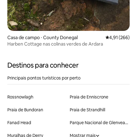
Casa de campo ⋅ County Donegal
4,91 de uma av
4,91 (266)
Harben Cottage nas colinas verdes de Ardara
Destinos para conhecer
Principais pontos turísticos por perto
Rossnowlagh
Praia de Enniscrone
Praia de Bundoran
Praia de Strandhill
Fanad Head
Parque Nacional de Glenveagh
Muralhas de Derry
Mostrar mais