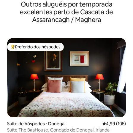
Outros aluguéis por temporada
excelentes perto de Cascata de
Assarancagh / Maghera
Preferido dos hóspedes
Entre os melhores preferidos dos hóspedes
Suíte de hóspedes ⋅ Donegal
4,99 de uma av
4,99 (105)
Suíte The BaaHouse, Condado de Donegal, Irlanda