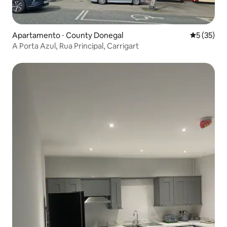
Apartamento ⋅ County Donegal
5 de uma a
5 (35)
A Porta Azul, Rua Principal, Carrigart