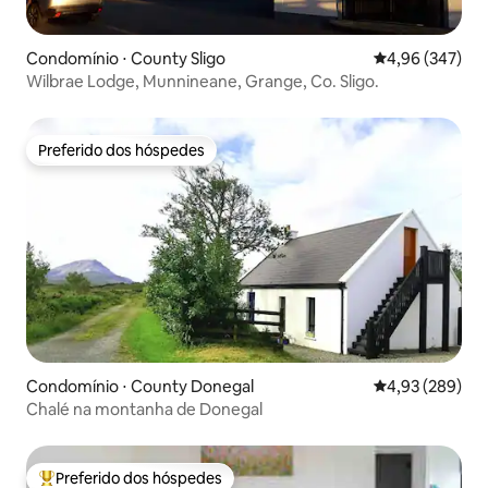
Condomínio ⋅ County Sligo
4,96 de uma ava
4,96 (347)
Wilbrae Lodge, Munnineane, Grange, Co. Sligo.
Preferido dos hóspedes
Preferido dos hóspedes
Condomínio ⋅ County Donegal
4,93 de uma ava
4,93 (289)
Chalé na montanha de Donegal
Preferido dos hóspedes
Entre os melhores preferidos dos hóspedes