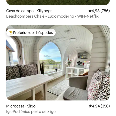
Casa de campo ⋅ Killybegs
4,98 de uma ava
4,98 (786)
Beachcombers Chalé - Luxo moderno - WIFI-Netflix
Preferido dos hóspedes
Entre os melhores preferidos dos hóspedes
Microcasa ⋅ Sligo
4,94 de uma ava
4,94 (356)
IgluPod único perto de Sligo