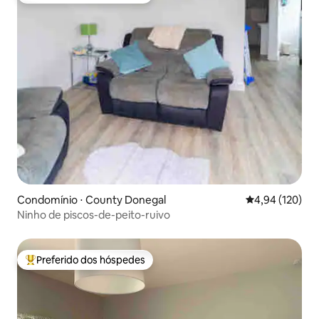
Condomínio ⋅ County Donegal
4,94 de uma av
4,94 (120)
Ninho de piscos-de-peito-ruivo
Preferido dos hóspedes
Entre os melhores preferidos dos hóspedes