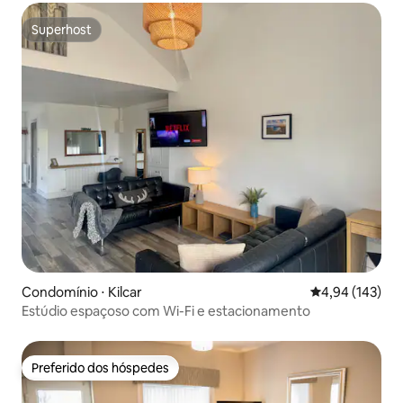
Superhost
Superhost
Condomínio ⋅ Kilcar
4,94 de uma av
4,94 (143)
Estúdio espaçoso com Wi-Fi e estacionamento
Preferido dos hóspedes
Preferido dos hóspedes