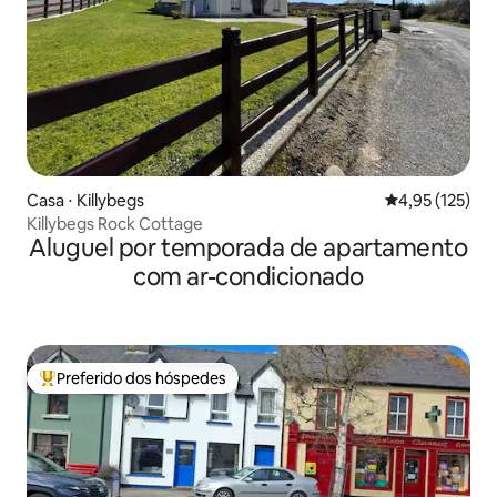
Casa ⋅ Killybegs
4,95 de uma av
4,95 (125)
Killybegs Rock Cottage
Aluguel por temporada de apartamento
com ar-condicionado
Preferido dos hóspedes
Entre os melhores preferidos dos hóspedes