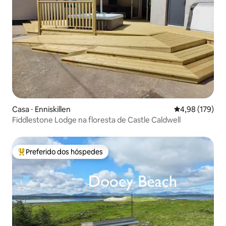
Casa ⋅ Enniskillen
4,98 de uma av
4,98 (179)
Fiddlestone Lodge na floresta de Castle Caldwell
Preferido dos hóspedes
Entre os melhores preferidos dos hóspedes