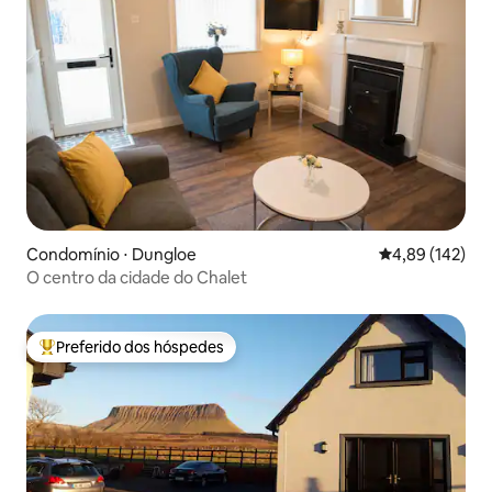
Condomínio ⋅ Dungloe
4,89 de uma av
4,89 (142)
O centro da cidade do Chalet
Preferido dos hóspedes
Entre os melhores preferidos dos hóspedes