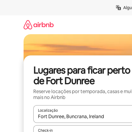
Pular
Algu
para
o
conteúdo
Lugares para ficar perto
de Fort Dunree
Reserve locações por temporada, casas e mu
mais no Airbnb
Localização
Quando os resultados estiverem disponíveis, expl
Check-in