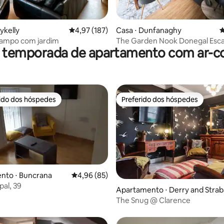
lykelly
4,97 de uma avaliação média de 5, 187 avalia
4,97 (187)
Casa ⋅ Dunfanaghy
4
campo com jardim
The Garden Nook Donegal Esc
r temporada de apartamento com ar-c
acesso à praia
rido dos hóspedes
Preferido dos hóspedes
 melhores preferidos dos hóspedes
Preferido dos hóspedes
média de 5, 35 avaliações
nto ⋅ Buncrana
4,96 de uma avaliação média de 5, 85 avalia
4,96 (85)
pal, 39
Apartamento ⋅ Derry and Stra
e
The Snug @ Clarence