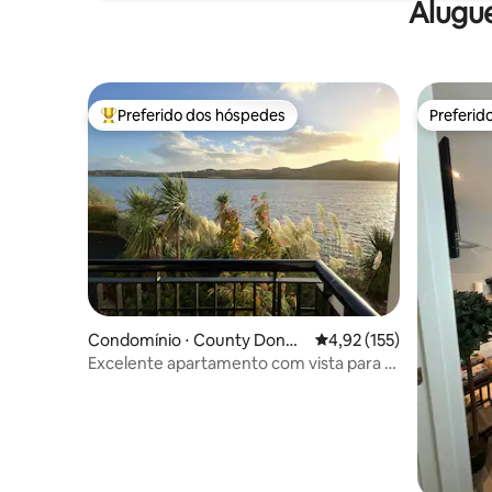
Alugu
Preferido dos hóspedes
Preferid
Entre os melhores preferidos dos hóspedes
Preferid
Condomínio ⋅ County Doneg
4,92 de uma avaliação m
4,92 (155)
al
Excelente apartamento com vista para o
mar, em Fahan Co. Donegal