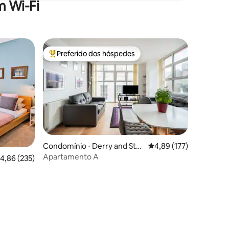
 Wi-Fi
Preferido dos hóspedes
Entre os melhores preferidos dos hóspedes
Condomínio ⋅ Derry and Stra
4,89 de uma avaliação 
4,89 (177)
bane
Apartamento A
,86 de uma avaliação média de 5, 235 avaliações
4,86 (235)