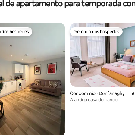
el de apartamento para temporada com
o dos hóspedes
Preferido dos hóspedes
o dos hóspedes
Preferido dos hóspedes
édia de 5, 155 avaliações
Condomínio ⋅ Dunfanaghy
4
A antiga casa do banco