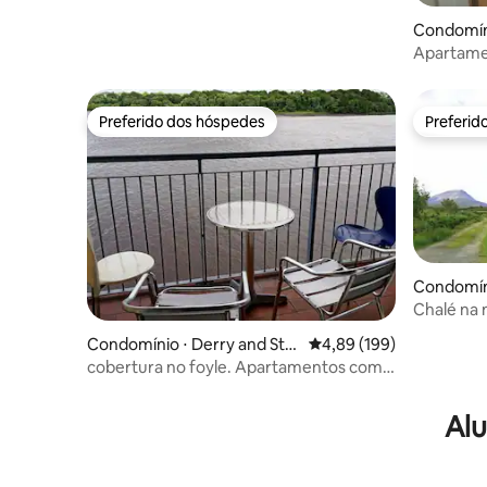
Condomín
Apartame
Preferido dos hóspedes
Preferid
Preferido dos hóspedes
Preferid
Condomín
gal
Chalé na
Condomínio ⋅ Derry and Stra
4,89 de uma avaliação m
4,89 (199)
bane
cobertura no foyle. Apartamentos com
vista para o foyle
Alu