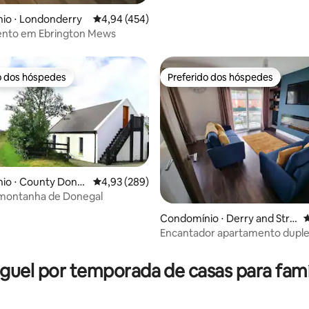
io ⋅ Londonderry
4,94 de uma avaliação média de 5, 454 avalia
4,94 (454)
nto em Ebrington Mews
o dos hóspedes
Preferido dos hóspedes
o dos hóspedes
Preferido dos hóspedes
io ⋅ County Done
4,93 de uma avaliação média de 5, 289 avalia
4,93 (289)
 montanha de Donegal
édia de 5, 199 avaliações
Condomínio ⋅ Derry and Stra
4
bane
Encantador apartamento duple
camas na histórica cidade de D
guel por temporada de casas para famí