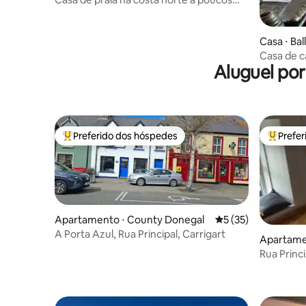
passos da praia
Casa ⋅ Bal
Casa de 
Aluguel po
Preferido dos hóspedes
Prefe
Entre os melhores preferidos dos hóspedes
Entre os
Apartamento ⋅ County Donegal
5 de uma avaliação 
5 (35)
A Porta Azul, Rua Principal, Carrigart
Apartame
Rua Princi