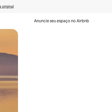
 original
Anuncie seu espaço no Airbnb
 deslizando o dedo na tela.