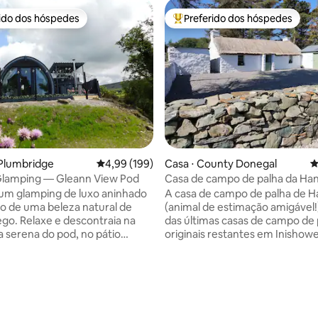
rido dos hóspedes
Preferido dos hóspedes
 melhores preferidos dos hóspedes
Entre os melhores preferidos d
édia de 5, 231 avaliações
 Plumbridge
4,99 de uma avaliação média de 5, 199 avalia
4,99 (199)
Casa ⋅ County Donegal
4
Glamping — Gleann View Pod
Casa de campo de palha da Ha
 um glamping de luxo aninhado
A casa de campo de palha de 
o de uma beleza natural de
(animal de estimação amigável!
lego. Relaxe e descontraia na
das últimas casas de campo de 
 serena do pod, no pátio
originais restantes em Inishow
u na banheira de
de campo foi recentemente e
sagem convidativa. Assim que
amorosamente restaurada aos
se fecha, o espaço se torna seu
altos padrões. Hannahs é uma base
. Lojas, takeaways e
perfeita para aqueles que estã
ão a uma curta caminhada de
procurando uma aventura, cer
. Localizado no centro de
algumas das melhores trilhas d