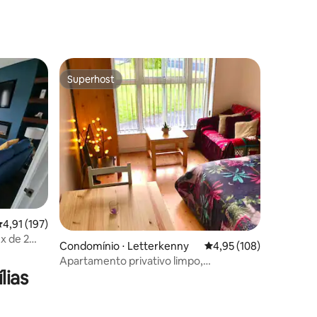
ções
Superhost
Superhost
ções
,91 de uma avaliação média de 5, 197 avaliações
4,91 (197)
x de 2
Condomínio ⋅ Letterkenny
4,95 de uma avaliação 
4,95 (108)
erry
Apartamento privativo limpo,
lias
aconchegante, silencioso e central