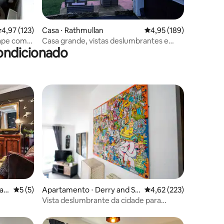
ções
,97 de uma avaliação média de 5, 123 avaliações
4,97 (123)
Casa ⋅ Rathmullan
4,95 de uma avaliação 
4,95 (189)
ape com
Casa grande, vistas deslumbrantes e
ondicionado
acesso privativo à praia
ções
ban
5 de uma avaliação média de 5, 5 avaliações
5 (5)
Apartamento ⋅ Derry and St
4,62 de uma avaliação 
4,62 (223)
rabane
Vista deslumbrante da cidade para
apartamento artístico