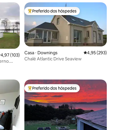
Preferido dos hóspedes
os hóspedes
Entre os melhores preferidos dos hóspedes
Casa ⋅ Downings
4,95 de uma avaliação 
4,95 (293)
ções
,97 de uma avaliação média de 5, 103 avaliações
4,97 (103)
Chalé Atlantic Drive Seaview
erno.
Preferido dos hóspedes
os hóspedes
Entre os melhores preferidos dos hóspedes