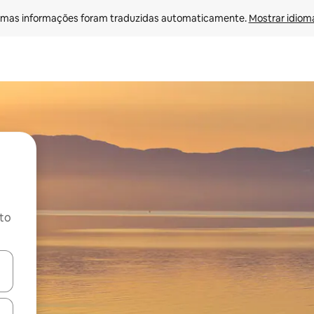
mas informações foram traduzidas automaticamente. 
Mostrar idioma
ito
ore-os usando as seta para cima e para baixo do teclado ou tocando e