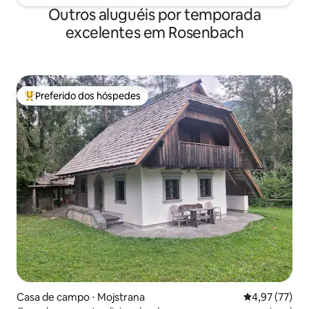
Outros aluguéis por temporada
excelentes em Rosenbach
Preferido dos hóspedes
Entre os melhores preferidos dos hóspedes
Casa de campo ⋅ Mojstrana
4,97 de uma a
4,97 (77)