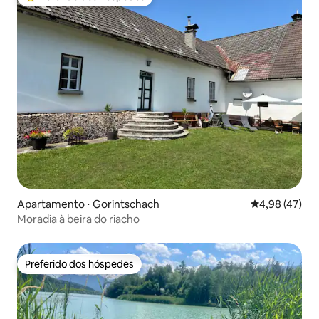
Entre os melhores preferidos dos hóspedes
Apartamento ⋅ Gorintschach
4,98 de uma a
4,98 (47)
Moradia à beira do riacho
Preferido dos hóspedes
Preferido dos hóspedes