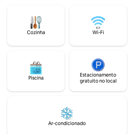
(então estamos sempre por perto para
22h. As noites aqu
ajudar). Somos uma família de 5 pessoas
causa do belo pôr 
e ficaremos felizes em hospedar você.
natureza. Nosso 
Sustentabilidade: Produzimos mais
casais, amigos, ave
energia do que usamos. O imposto de
viajantes de negóc
turismo (3,13 para adultos por dia, 1,56
Cozinha
Wi-Fi
crianças).
para crianças acima de 7 anos) não está
incluído.
Estacionamento
Piscina
gratuito no local
Ar-condicionado