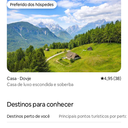
Preferido dos hóspedes
Preferido dos hóspedes
Casa ⋅ Dovje
4,95 de uma a
4,95 (38)
Casa de luxo escondida e soberba
Destinos para conhecer
Destinos perto de você
Principais pontos turísticos por perto