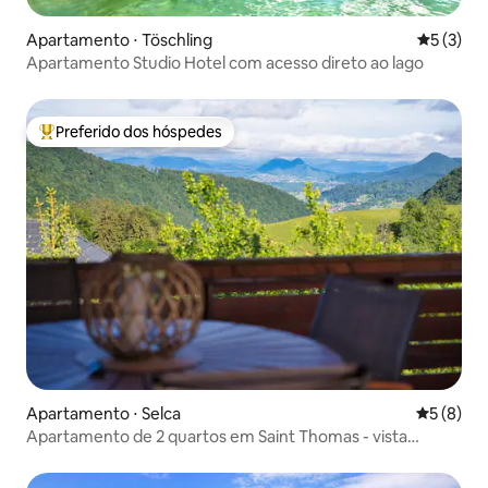
Apartamento ⋅ Töschling
5 de uma 
5 (3)
Apartamento Studio Hotel com acesso direto ao lago
Preferido dos hóspedes
Entre os melhores preferidos dos hóspedes
Apartamento ⋅ Selca
5 de uma 
5 (8)
Apartamento de 2 quartos em Saint Thomas - vista
incrível