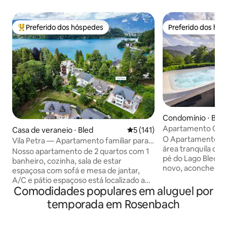
Preferido dos hóspedes
Preferido dos hó
Entre os melhores preferidos dos hóspedes
Preferido dos hó
Condomínio ⋅ Bled
Apartamento Chil
Casa de veraneio ⋅ Bled
5 de uma avaliação média de 
5 (141)
O Apartamento Chi
Vila Petra — Apartamento familiar para 4
área tranquila de 
no Lago Bled
Nosso apartamento de 2 quartos com 1
pé do Lago Bled. 
banheiro, cozinha, sala de estar
novo, aconchegan
espaçosa com sofá e mesa de jantar,
terá uma vista ún
A/C e pátio espaçoso está localizado a
do quarto e terraç
Comodidades populares em aluguel por
cerca de 100 metros do Lago Bled (área
sua própria banh
de natação). Está localizado em uma
temporada em Rosenbach
privativa e sauna 
área muito tranquila. Tem sua própria
banheira de hidr
entrada e está localizado em nossa casa
usada durante tod