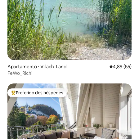
Apartamento ⋅ Villach-Land
4,89 de uma a
4,89 (55)
FeWo_Richi
Preferido dos hóspedes
Entre os melhores preferidos dos hóspedes