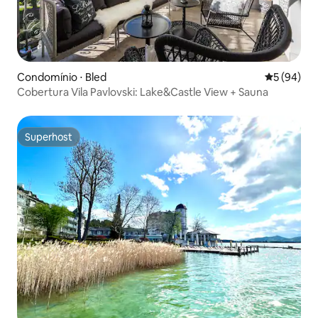
Condomínio ⋅ Bled
5 de uma a
5 (94)
Cobertura Vila Pavlovski: Lake&Castle View + Sauna
Superhost
Superhost