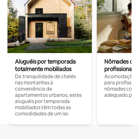
Aluguéis por temporada
Nômades digit
totalmente mobiliados
profissionais 
Da tranquilidade de chalés
Acomodações c
nas montanhas à
para profission
conveniência de
nômades com W
apartamentos urbanos, estes
adequado para 
aluguéis por temporada
mobiliados têm todas as
comodidades de um lar.