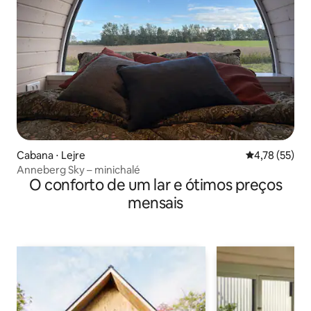
Cabana ⋅ Lejre
4,78 de uma a
4,78 (55)
Anneberg Sky – minichalé
O conforto de um lar e ótimos preços
mensais