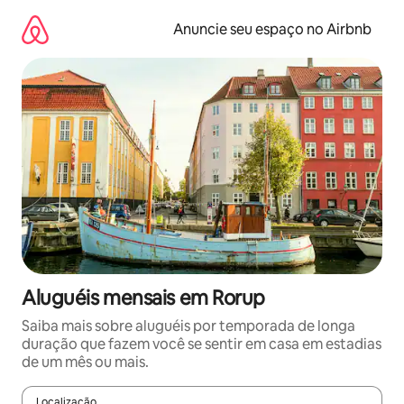
Pular
para
Anuncie seu espaço no Airbnb
o
conteúdo
Aluguéis mensais em Rorup
Saiba mais sobre aluguéis por temporada de longa
duração que fazem você se sentir em casa em estadias
de um mês ou mais.
Localização