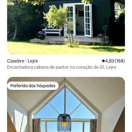
Casebre ⋅ Lejre
4,83 de uma av
4,83 (168)
Encantadora cabana de pastor no coração de Gl. Lejre
Preferido dos hóspedes
Preferido dos hóspedes