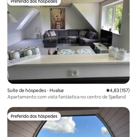
Preferido dos hóspedes
Preferido dos hóspedes
Suíte de hóspedes ⋅ Hvalsø
4,83 de uma av
4,83 (157)
Apartamento com vista fantástica no centro de Sjælland
Preferido dos hóspedes
Preferido dos hóspedes