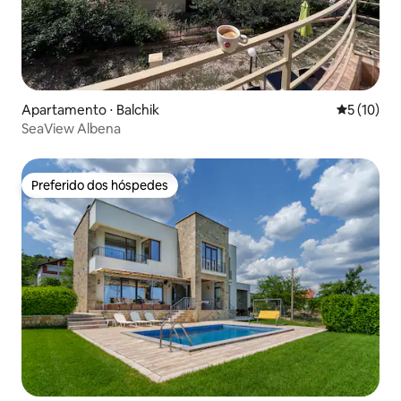
Apartamento ⋅ Balchik
5 de uma a
5 (10)
SeaView Albena
Preferido dos hóspedes
Preferido dos hóspedes