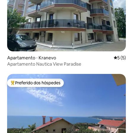
Apartamento ⋅ Kranevo
5 de uma 
5 (5)
Apartamento Nautica View Paradise
Preferido dos hóspedes
Entre os melhores preferidos dos hóspedes