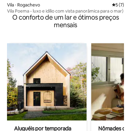
Vila ⋅ Rogachevo
5 de uma 
5 (7)
Vila Poema - luxo e idílio com vista panorâmica para o mar)
O conforto de um lar e ótimos preços
mensais
Aluguéis por temporada
Nômades digit