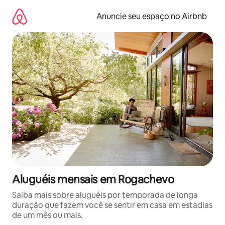
Pular
para
Anuncie seu espaço no Airbnb
o
conteúdo
Aluguéis mensais em Rogachevo
Saiba mais sobre aluguéis por temporada de longa
duração que fazem você se sentir em casa em estadias
de um mês ou mais.