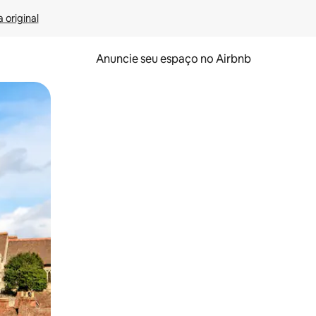
 original
Anuncie seu espaço no Airbnb
 deslizando o dedo na tela.