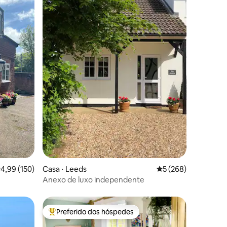
ções
,99 de uma avaliação média de 5, 150 avaliações
4,99 (150)
Casa ⋅ Leeds
5 de uma avaliação 
5 (268)
Anexo de luxo independente
Preferido dos hóspedes
os hóspedes
Entre os melhores preferidos dos hóspedes