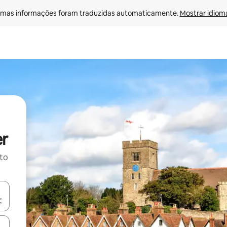
mas informações foram traduzidas automaticamente. 
Mostrar idioma
er
ito
ore-os usando as seta para cima e para baixo do teclado ou tocando e