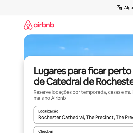
Pular
Algu
para
o
conteúdo
Lugares para ficar perto
de Catedral de Rochest
Reserve locações por temporada, casas e mu
mais no Airbnb
Localização
Quando os resultados estiverem disponíveis, expl
Check-in