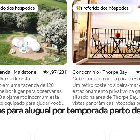
rido dos hóspedes
Preferido dos hóspedes
 melhores preferidos dos hóspedes
Entre os melhores preferidos d
édia de 5, 133 avaliações
enda ⋅ Maidstone
4,97 de uma avaliação média de 5, 231 avalia
4,97 (231)
Condomínio ⋅ Thorpe Bay
4
ha na floresta
Cobertura com vista para o est
estacionamento privativo
o em uma fazenda de 120
Um retiro costeiro à beira-mar
melhor lugar para observar as
estacionamento privativo na g
 O alojamento incomum está
situado na área de Thorpe Bay
e equipado para ajudar você a
vistas panorâmicas intocadas p
 para aluguel por temporada perto de
 de uma noite excelente e
Central para as praias da Bandei
. Uma cama aconchegante, um
2 minutos de restaurantes pre
chuveiro, toalhas limpas e mil
excelente localização para ca
sobre você. Deite-se na cama,
costeiras, observando as aves 
 lâmpadas e comece a contar.
e a uma curta caminhada até o 
de uma relaxante banheira de
longo do mundo. Redesenhado com