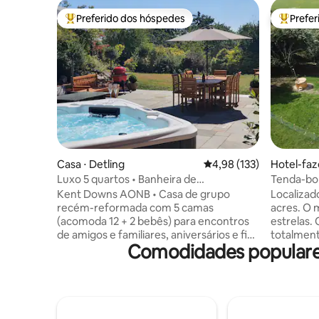
Preferido dos hóspedes
Prefe
Entre os melhores preferidos dos hóspedes
Entre os
Casa ⋅ Detling
4,98 de uma avaliação m
4,98 (133)
Hotel-faz
Luxo 5 quartos • Banheira de
Tenda-bol
hidromassagem • Sala de jogos •
Kent Downs AONB • Casa de grupo
Localizad
Dormem 12
recém-reformada com 5 camas
acres. O 
(acomoda 12 + 2 bebês) para encontros
estrelas.
de amigos e familiares, aniversários e fins
totalment
Comodidades populares
de semana de casamento. Opções de
desfrutar
acomodação flexíveis, banheira de
original
hidromassagem privativa com vista
banheiro, 
durante todo o ano, ampla sala de jogos
estrelas 
(sinuca, tênis de mesa, pebolim + TV de
apague as
86" + sofá-cama), pátio com
Desfrute 