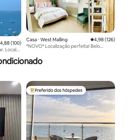
Casa ⋅ West Malling
4,98 de uma avaliação 
4,98 (126)
,88 de uma avaliação média de 5, 100 avaliações
4,88 (100)
*NOVO* Localização perfeita! Belo
ções
cal
refúgio de chalé
ondicionado
Preferido dos hóspedes
Entre os melhores preferidos dos hóspedes
ções