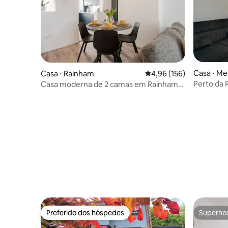
Casa ⋅ M
Casa ⋅ Rainham
4,96 de uma avaliação m
4,96 (156)
Perto da 
Casa moderna de 2 camas em Rainham,
10 pessoa
Kent
Preferido dos hóspedes
Superho
Preferido dos hóspedes
Superho