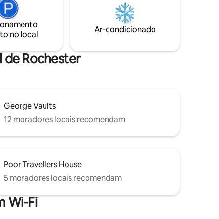
proporcionar conforto, espaço e
zendo o
tranquilidade, com seus tetos
abobadados, jardins privativos, casa de
ionamento
nos
veraneio e estacionamento. Os pubs
Ar-condicionado
to no local
ropriedade
ficam a uma curta distância a pé e há
uma floresta próxima para explorar.
l de Rochester
George Vaults
12 moradores locais recomendam
Poor Travellers House
5 moradores locais recomendam
 Wi-Fi