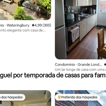
édia de 5, 196 avaliações
io ⋅ Wateringbury
4,99 de uma avaliação média de 5, 300 avalia
4,99 (300)
nto elegante com casa de
rivativa e jardim
Condomínio ⋅ Grande Londr
4
es
Um lar longe de casa com uma
guel por temporada de casas para famí
recepção
o dos hóspedes
Preferido dos hóspedes
o dos hóspedes
Entre os melhores preferidos d