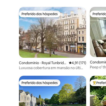
Preferido dos hóspedes
Preferid
Preferido dos hóspedes
Preferid
Condomín
Condomínio ⋅ Royal Tunbridg
4,91 de uma avaliação 
4,91 (171)
Sea
Peep o’ t
e Wells
Luxuosa cobertura em mansão no último
andar
Preferido dos hóspedes
Prefe
Preferido dos hóspedes
Entre os