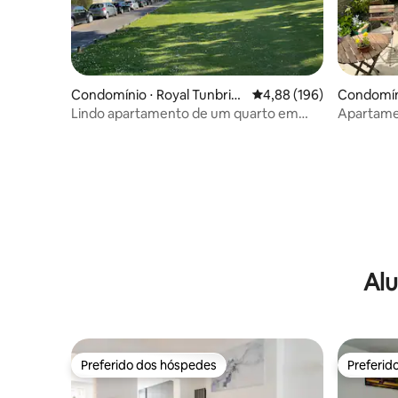
Condomínio ⋅ Royal Tunbrid
4,88 de uma avaliação m
4,88 (196)
Condomín
ge Wells
Lindo apartamento de um quarto em
Apartame
Georgian Τown Ηouse
veraneio p
Alu
Preferido dos hóspedes
Preferid
Preferido dos hóspedes
Preferid