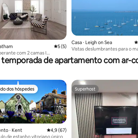
média de 5, 39 avaliações
Casa ⋅ Leigh on Sea
4
hatham
5 de uma avaliação média de 5, 5 avalia
5 (5)
Vistas deslumbrantes para o mar. Lo
erante com 2 camas I
para praia e restaurantes
r temporada de apartamento com ar-c
mento gratuito I Perto de
 Dock
rido dos hóspedes
Superhost
 melhores preferidos dos hóspedes
Superhost
nto ⋅ Kent
4,9 de uma avaliação média de 5, 67 avalia
4,9 (67)
lo de estanho vitoriano único