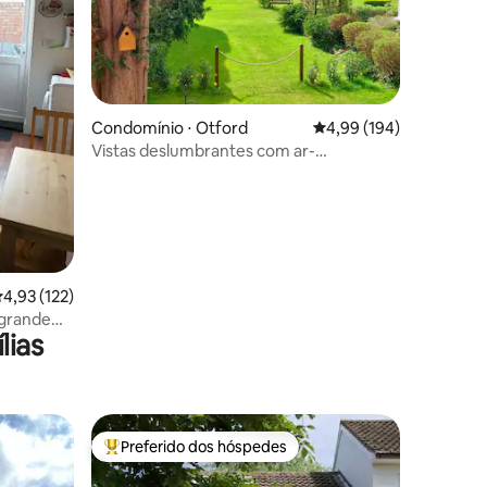
ções
Condomínio ⋅ Otford
4,99 de uma avaliação 
4,99 (194)
Vistas deslumbrantes com ar-
condicionado silencioso!
,93 de uma avaliação média de 5, 122 avaliações
4,93 (122)
 grande
lias
Preferido dos hóspedes
os hóspedes
Entre os melhores preferidos dos hóspedes