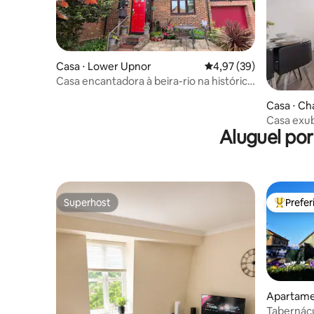
Casa ⋅ Lower Upnor
4,97 de uma avaliação 
4,97 (39)
Casa encantadora à beira-rio na histórica
Kent Village
Casa ⋅ C
Casa exub
Aluguel po
Estaciona
Chatham
Superhost
Prefe
Superhost
Entre os
Apartame
Tabernácu