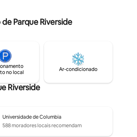
vapor do edifício, localizados no terceiro
História
andar, para uma experiência de
ncia a pé.
rejuvenescimento completa.
ões ao
de Parque Riverside
o um
tan!
ionamento
Ar-condicionado
to no local
ue Riverside
Universidade de Columbia
588 moradores locais recomendam