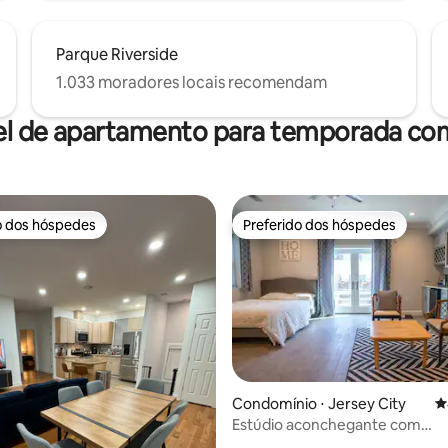
Parque Riverside
1.033 moradores locais recomendam
el de apartamento para temporada com
o dos hóspedes
Preferido dos hóspedes
o dos hóspedes
Preferido dos hóspedes
Condomínio ⋅ Jersey City
4
édia de 5, 432 avaliações
Estúdio aconchegante com
deslocamento fácil em Jersey 