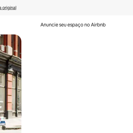
 original
Anuncie seu espaço no Airbnb
 deslizando o dedo na tela.