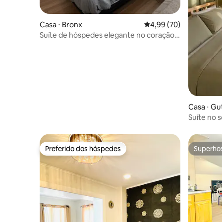
Casa ⋅ Bronx
4,99 de uma avaliação 
4,99 (70)
Suíte de hóspedes elegante no coração
de Nova York
Casa ⋅ G
Suíte no s
pessoas *
Copa do 
Preferido dos hóspedes
Superho
Preferido dos hóspedes
Superho