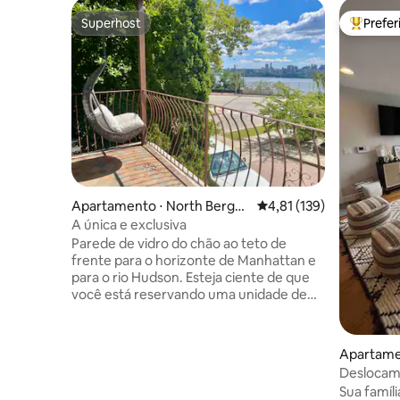
Superhost
Prefe
Superhost
Entre os
Apartamento ⋅ North Berge
4,81 de uma avaliação m
4,81 (139)
n
A única e exclusiva
Parede de vidro do chão ao teto de
frente para o horizonte de Manhattan e
para o rio Hudson. Esteja ciente de que
você está reservando uma unidade de
kitnet dentro de uma casa geminada.
Você compartilhará a porta de entrada e
a escada com outras três unidades.
Apartame
Espaço de estacionamento privativo
n
Deslocam
pode ser reservado por US$
Metlife S
Sua famíli
15/noite/dinheiro. Ponto de ônibus a