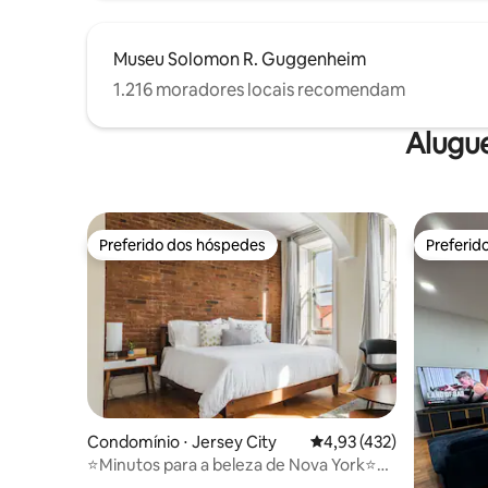
Museu Solomon R. Guggenheim
1.216 moradores locais recomendam
Alugu
Preferido dos hóspedes
Preferid
Preferido dos hóspedes
Preferid
Condomínio ⋅ Jersey City
4,93 de uma avaliação m
4,93 (432)
⭐Minutos para a beleza de Nova York⭐
Brownstone | ESTACIONAMENTO