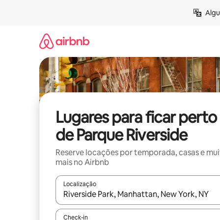
Pular
Algu
para
o
conteúdo
Lugares para ficar perto
de Parque Riverside
Reserve locações por temporada, casas e mu
mais no Airbnb
Localização
Quando os resultados estiverem disponíveis, expl
Check-in