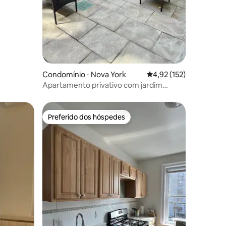
ções
Condomínio ⋅ Nova York
4,92 de uma avaliação 
4,92 (152)
Apartamento privativo com jardim
europeu
Preferido dos hóspedes
Preferido dos hóspedes
ções