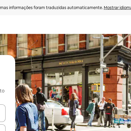
mas informações foram traduzidas automaticamente. 
Mostrar idioma
ito
ore-os usando as seta para cima e para baixo do teclado ou tocando e