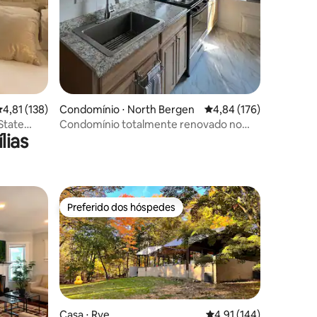
,81 de uma avaliação média de 5, 138 avaliações
4,81 (138)
Condomínio ⋅ North Bergen
4,84 de uma avaliação 
4,84 (176)
State
Condomínio totalmente renovado no
lias
oeste de Nova York
Preferido dos hóspedes
Preferido dos hóspedes
Casa ⋅ Rye
4,91 de uma avaliação 
4,91 (144)