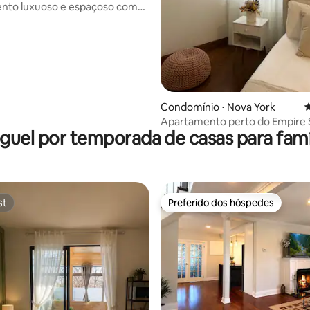
nto luxuoso e espaçoso com
mento - 20 min para Nova York
Condomínio ⋅ Nova York
4
Apartamento perto do Empire 
guel por temporada de casas para famí
Building
st
Preferido dos hóspedes
st
Preferido dos hóspedes