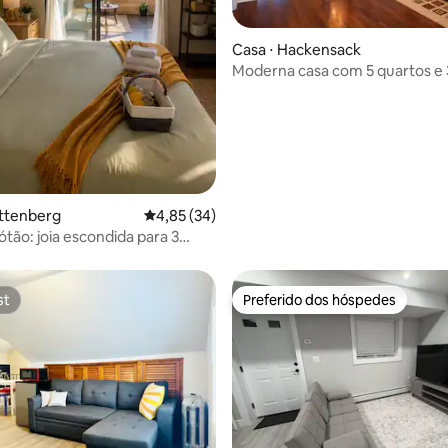
média de 5, 70 avaliações
Casa ⋅ Hackensack
Moderna casa com 5 quartos e 
banheiros completos, acomoda
hóspedes, perto de Nova York
uttenberg
4,85 de uma avaliação média de 5, 34 avalia
4,85 (34)
ótão: joia escondida para 3
Banheiro privativo e cozinha.
Mundo
st
Preferido dos hóspedes
st
Preferido dos hóspedes