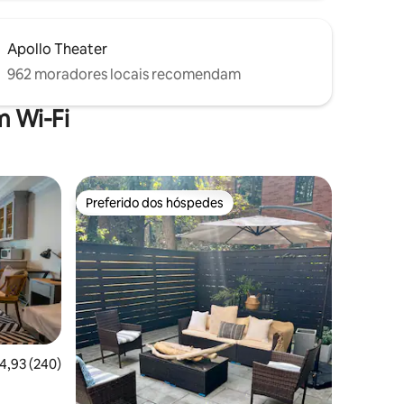
Apollo Theater
962 moradores locais recomendam
 Wi-Fi
Preferido dos hóspedes
Preferido dos hóspedes
,93 de uma avaliação média de 5, 240 avaliações
4,93 (240)
City