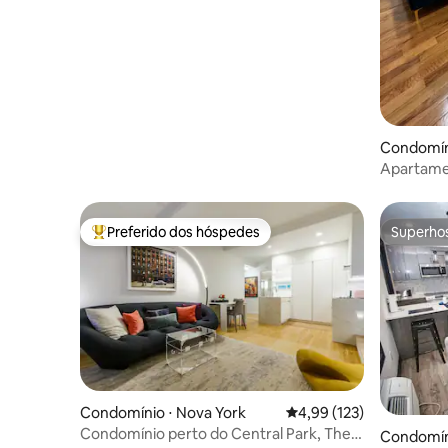
GRATUITO
Condomín
Apartame
minutos d
Preferido dos hóspedes
Superho
Entre os melhores preferidos dos hóspedes
Superho
Condomínio ⋅ Nova York
4,99 de uma avaliação m
4,99 (123)
Condomínio perto do Central Park, The
Condomín