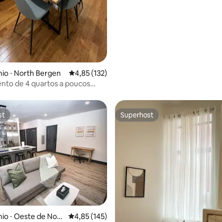
io ⋅ North Bergen
4,85 de uma avaliação média de 5, 132 avalia
4,85 (132)
nto de 4 quartos a poucos
e Nova York e MetLife
st
Superhost
st
Superhost
édia de 5, 123 avaliações
io ⋅ Oeste de Nov
4,85 de uma avaliação média de 5, 145 avalia
4,85 (145)