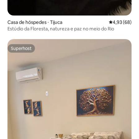
Casa de hóspedes ⋅ Tijuca
4,93 de uma a
4,93 (68)
Estúdio da Floresta, natureza e paz no meio do Rio
Superhost
Superhost