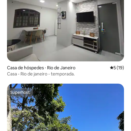
Casa de hóspedes ⋅ Rio de Janeiro
5 de uma a
5 (19)
Casa - Rio de janeiro - temporada.
Superhost
Superhost