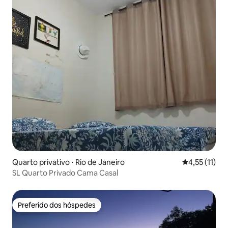
Quarto privativo ⋅ Rio de Janeiro
4,55 de uma a
4,55 (11)
SL Quarto Privado Cama Casal
Preferido dos hóspedes
Preferido dos hóspedes