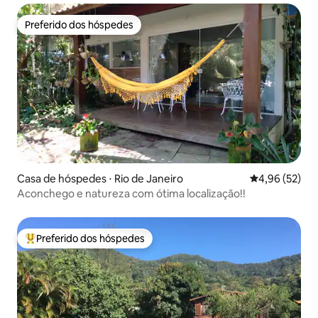
Preferido dos hóspedes
Preferido dos hóspedes
Casa de hóspedes ⋅ Rio de Janeiro
4,96 de uma a
4,96 (52)
Aconchego e natureza com ótima localização!!
Preferido dos hóspedes
Entre os melhores preferidos dos hóspedes