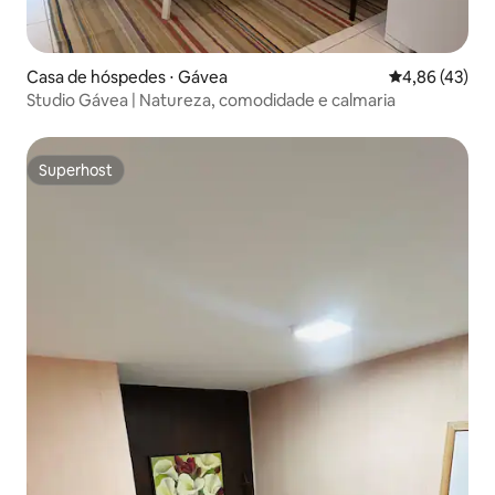
Casa de hóspedes ⋅ Gávea
4,86 de uma a
4,86 (43)
Studio Gávea | Natureza, comodidade e calmaria
Superhost
Superhost