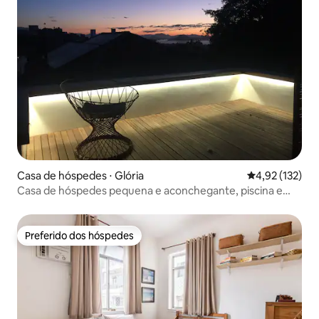
Casa de hóspedes ⋅ Glória
4,92 de uma av
4,92 (132)
Casa de hóspedes pequena e aconchegante, piscina e
jardim
Preferido dos hóspedes
Preferido dos hóspedes