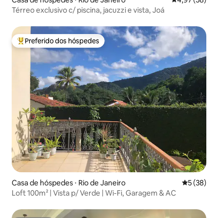
Térreo exclusivo c/ piscina, jacuzzi e vista, Joá
Preferido dos hóspedes
Entre os melhores preferidos dos hóspedes
Casa de hóspedes ⋅ Rio de Janeiro
5 de uma a
5 (38)
Loft 100m² | Vista p/ Verde | Wi-Fi, Garagem & AC