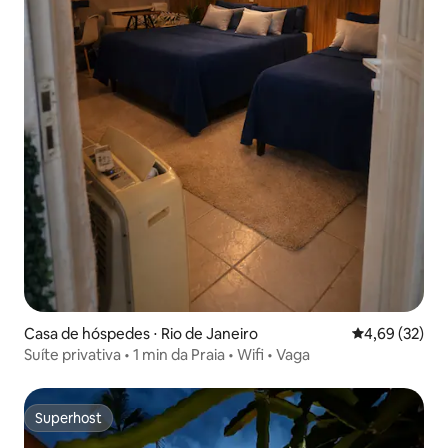
Casa de hóspedes ⋅ Rio de Janeiro
4,69 de uma a
4,69 (32)
Suíte privativa • 1 min da Praia • Wifi • Vaga
Superhost
Superhost