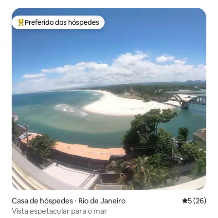
Preferido dos hóspedes
Entre os melhores preferidos dos hóspedes
Casa de hóspedes ⋅ Rio de Janeiro
5 de uma a
5 (26)
Vista espetacular para o mar