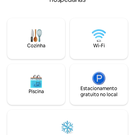
Cachoeira e flores
casarão colonial e acesso independente,
piscina em frente
no platô superior residem os
magnífica vista. T
proprietários, sempre disponíveis para
poucos minutos de
uma ajuda.
praia da Barra da 
pelo uso da churr
aceitamos pets.
Cozinha
Wi-Fi
Estacionamento
Piscina
gratuito no local