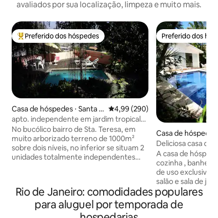
avaliados por sua localização, limpeza e muito mais.
Preferido dos hóspedes
Preferido dos hó
Entre os melhores preferidos dos hóspedes
Preferido dos hó
Casa de hóspedes ⋅ Santa T
4,99 de uma avaliação média de 5
4,99 (290)
eresa
apto. independente em jardim tropical
com piscina
No bucólico bairro de Sta. Teresa, em
Casa de hóspedes ⋅
muito arborizado terreno de 1000m²
aneiro
Deliciosa casa de
sobre dois níveis, no inferior se situam 2
mágico❣️
A casa de hóspede
unidades totalmente independentes
cozinha , banheiro 
que dividem jardim e piscina: Este Ap. e o
de uso exclusivo se
Studio (outro anuncio). Com vista do
salão e sala de jan
Cristo (Corcovado), montanha e
Rio de Janeiro: comodidades populares
são compartilhad
Sambódromo (desfiles de Carnaval),
casa principal, no
para aluguel por temporada de
estamos defronte a antiga igrejinha e ao
condomínio com s
lado de pracinha familial c/ bistrôs. Em
hospedarias