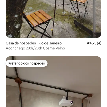
Casa de hóspedes ⋅ Rio de Janeiro
4,75 de uma 
4,75 (4)
Aconchego 2Bdr/2Bth Cosme Velho
Preferido dos hóspedes
Preferido dos hóspedes