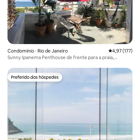
Condomínio ⋅ Rio de Janeiro
4,97 de uma av
4,97 (177)
Sunny Ipanema Penthouse de frente para a praia,
5*comentários
Preferido dos hóspedes
Preferido dos hóspedes