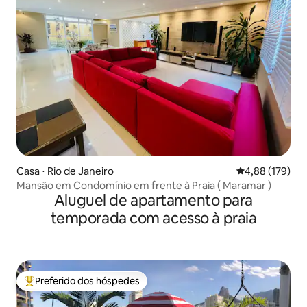
Casa ⋅ Rio de Janeiro
4,88 de uma av
4,88 (179)
Mansão em Condomínio em frente à Praia ( Maramar )
Aluguel de apartamento para
temporada com acesso à praia
Preferido dos hóspedes
Entre os melhores preferidos dos hóspedes