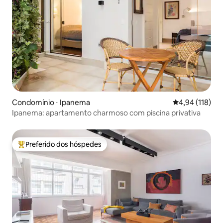
Condomínio ⋅ Ipanema
4,94 de uma av
4,94 (118)
Ipanema: apartamento charmoso com piscina privativa
Preferido dos hóspedes
Entre os melhores preferidos dos hóspedes