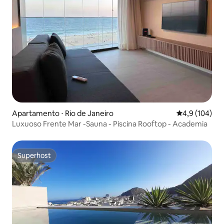
Apartamento ⋅ Rio de Janeiro
4,9 de uma av
4,9 (104)
Luxuoso Frente Mar -Sauna - Piscina Rooftop - Academia
Superhost
Superhost