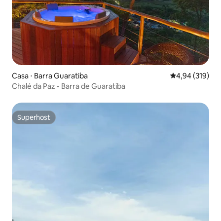
Casa ⋅ Barra Guaratiba
4,94 de uma av
4,94 (319)
Chalé da Paz - Barra de Guaratiba
Superhost
Superhost