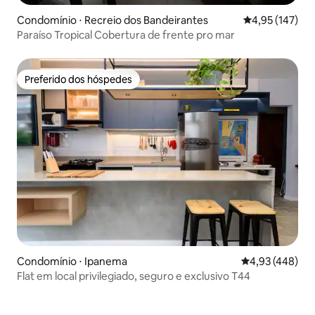
Condomínio ⋅ Recreio dos Bandeirantes
4,95 de uma av
4,95 (147)
Paraíso Tropical Cobertura de frente pro mar
Preferido dos hóspedes
Preferido dos hóspedes
Condomínio ⋅ Ipanema
4,93 de uma av
4,93 (448)
Flat em local privilegiado, seguro e exclusivo T44