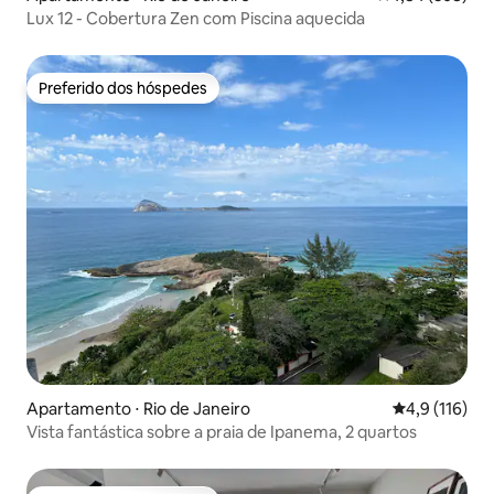
Lux 12 - Cobertura Zen com Piscina aquecida
Preferido dos hóspedes
Preferido dos hóspedes
Apartamento ⋅ Rio de Janeiro
4,9 de uma av
4,9 (116)
Vista fantástica sobre a praia de Ipanema, 2 quartos