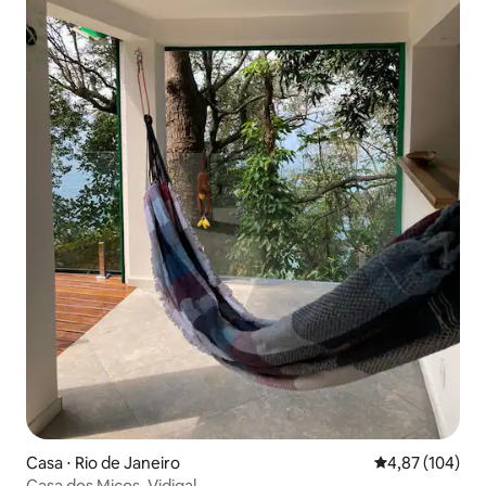
Casa ⋅ Rio de Janeiro
4,87 de uma av
4,87 (104)
Casa dos Micos, Vidigal