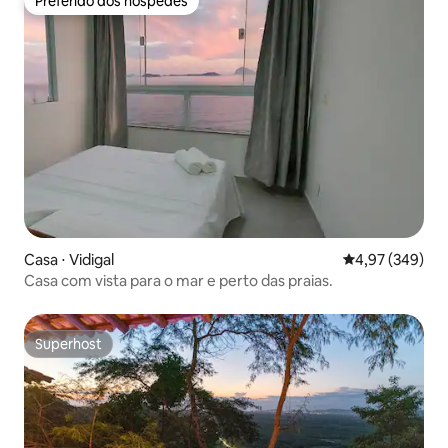
Preferido dos hóspedes
Preferido dos hóspedes
Casa ⋅ Vidigal
4,97 de uma ava
4,97 (349)
Casa com vista para o mar e perto das praias.
Superhost
Superhost