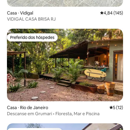
Casa ⋅ Vidigal
4,84 de uma av
4,84 (145)
VIDIGAL CASA BRISA RJ
Preferido dos hóspedes
Preferido dos hóspedes
Casa ⋅ Rio de Janeiro
5 de uma a
5 (12)
Descanse em Grumari • Floresta, Mar e Piscina