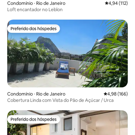
Condomínio ⋅ Rio de Janeiro
4,94 de uma av
4,94 (112)
Loft encantador no Leblon
Preferido dos hóspedes
Preferido dos hóspedes
Condomínio ⋅ Rio de Janeiro
4,98 de uma av
4,98 (166)
Cobertura Linda com Vista do Pão de Açúcar / Urca
Preferido dos hóspedes
Preferido dos hóspedes