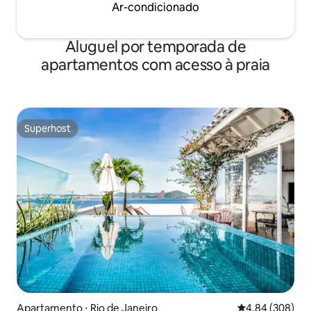
Ar-condicionado
Aluguel por temporada de
apartamentos com acesso à praia
Superhost
Superhost
Apartamento ⋅ Rio de Janeiro
4,84 de uma ava
4,84 (308)