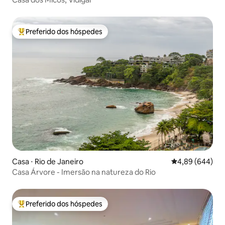
Preferido dos hóspedes
Entre os melhores preferidos dos hóspedes
Casa ⋅ Rio de Janeiro
4,89 de uma ava
4,89 (644)
Casa Árvore - Imersão na natureza do Rio
Preferido dos hóspedes
Entre os melhores preferidos dos hóspedes