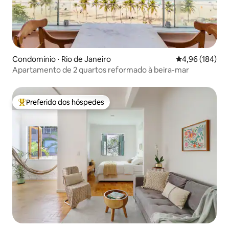
Condomínio ⋅ Rio de Janeiro
4,96 de uma av
4,96 (184)
Apartamento de 2 quartos reformado à beira-mar
Preferido dos hóspedes
Entre os melhores preferidos dos hóspedes