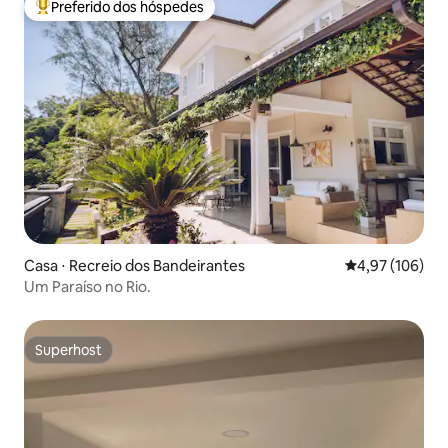
Preferido dos hóspedes
Entre os melhores preferidos dos hóspedes
Casa ⋅ Recreio dos Bandeirantes
4,97 de uma av
4,97 (106)
Um Paraíso no Rio.
Superhost
Superhost