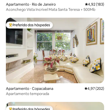
Apartamento ⋅ Rio de Janeiro
4,92 de uma av
4,92 (183)
Aconchego Vista Incrível Mata Santa Teresa + 500Mb
Preferido dos hóspedes
Entre os melhores preferidos dos hóspedes
Apartamento ⋅ Copacabana
4,97 de uma av
4,97 (202)
Apartamento temporada
Preferido dos hóspedes