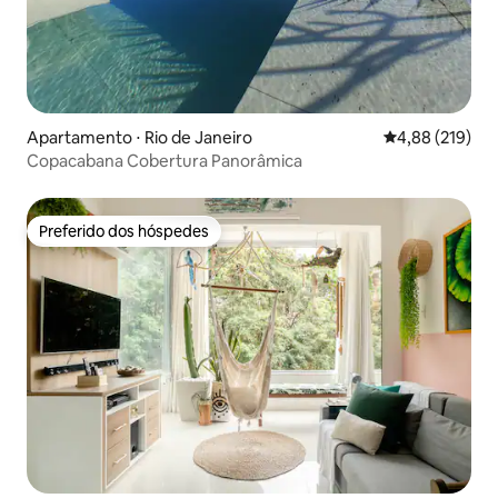
Apartamento ⋅ Rio de Janeiro
4,88 de uma av
4,88 (219)
Copacabana Cobertura Panorâmica
Preferido dos hóspedes
Preferido dos hóspedes