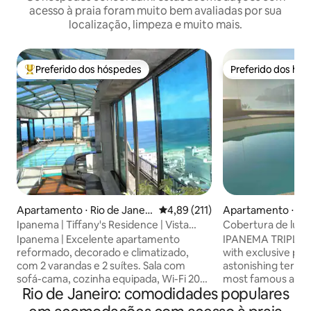
acesso à praia foram muito bem avaliadas por sua
localização, limpeza e muito mais.
Preferido dos hóspedes
Preferido dos hó
Entre os melhores preferidos dos hóspedes
Preferido dos hó
Apartamento ⋅ Rio de Janeir
4,89 de uma avaliação média de 
4,89 (211)
Apartamento ⋅ Rio
o
o
Ipanema | Tiffany's Residence | Vista
Cobertura de lux
para o mar | 2 quartos
empregada!
Ipanema | Excelente apartamento
IPANEMA TRIPLEX 
reformado, decorado e climatizado,
with exclusive pri
com 2 varandas e 2 suítes. Sala com
astonishing terrace
sofá-cama, cozinha equipada, Wi-Fi 200
most famous and t
Rio de Janeiro: comodidades populares
Mb e cortina de vidro nas varandas. A
Janeiro. It has a 
apenas 1 quadra da praia. No Tiffanys
the Lake, Redimer 