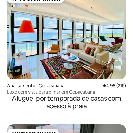
Entre os melhores preferidos dos hóspedes
Apartamento ⋅ Copacabana
4,98 de uma av
4,98 (215)
Luxo com vista para o mar em Copacabana
Aluguel por temporada de casas com
acesso à praia