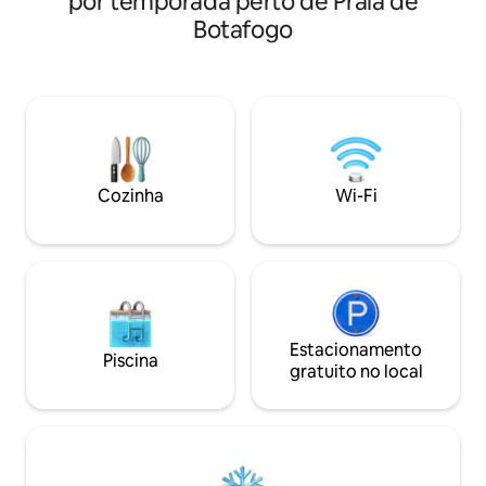
por temporada perto de Praia de
ventilador de teto
no melhor cartão postal do Rio de
Botafogo
Fi. A 3 minutos a 
Janeiro, perto de tudo na Zona Sul.
minutos do metrô
Apartamento decorado por arquiteto,
o centro histórico
muito lindo. Ar-condicionado potente
do Rio. Prédio co
em todos os ambientes.
segurança e portar
estacionamento p
serviços e centro c
Cozinha
Wi-Fi
Estacionamento
Piscina
gratuito no local