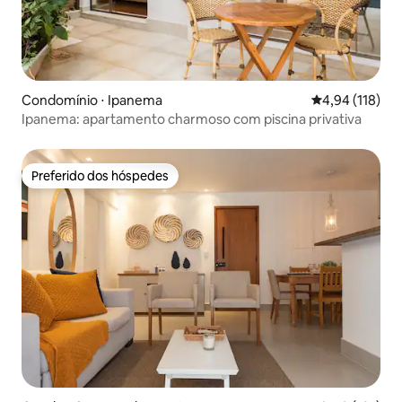
Condomínio ⋅ Ipanema
4,94 de uma av
4,94 (118)
Ipanema: apartamento charmoso com piscina privativa
Preferido dos hóspedes
Preferido dos hóspedes