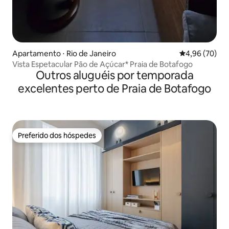
Apartamento ⋅ Rio de Janeiro
4,96 de uma a
4,96 (70)
Vista Espetacular Pão de Açúcar* Praia de Botafogo
Outros aluguéis por temporada
excelentes perto de Praia de Botafogo
Preferido dos hóspedes
Preferido dos hóspedes