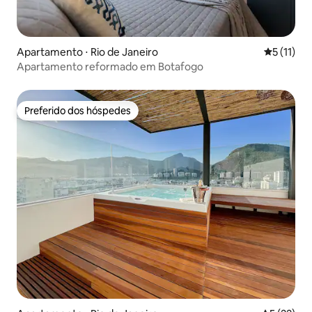
Apartamento ⋅ Rio de Janeiro
5 de uma a
5 (11)
Apartamento reformado em Botafogo
Preferido dos hóspedes
Preferido dos hóspedes