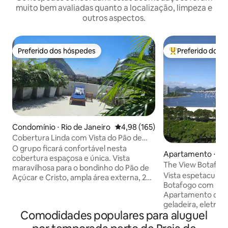
muito bem avaliadas quanto a localização, limpeza e
outros aspectos.
Preferido dos hóspedes
Preferido dos 
Preferido dos hóspedes
Entre os melhore
Condomínio ⋅ Rio de Janeiro
4,98 de uma avaliação média de 
4,98 (165)
Cobertura Linda com Vista do Pão de
Açúcar / Urca
O grupo ficará confortável nesta
Apartamento ⋅ Bo
cobertura espaçosa e única. Vista
The View Botafog
maravilhosa para o bondinho do Pão de
Vista espetacular
Açúcar e Cristo, ampla área externa, 2
Botafogo com Pão
banheiros novos, confortável, 2
Apartamento com 
cozinhas, equipada com tudo, varanda
geladeira, eletrod
com rede. A 5 minutos a pé do Rio Sul, 15
Comodidades populares para aluguel
de cozinha e venti
da Praia Vermelha, Praia da Urca e Praia
banheiro; quarto 
de Copacabana. Você ficará hospedado