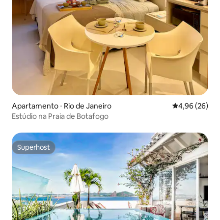
Apartamento ⋅ Rio de Janeiro
4,96 de uma a
4,96 (26)
Estúdio na Praia de Botafogo
Superhost
Superhost