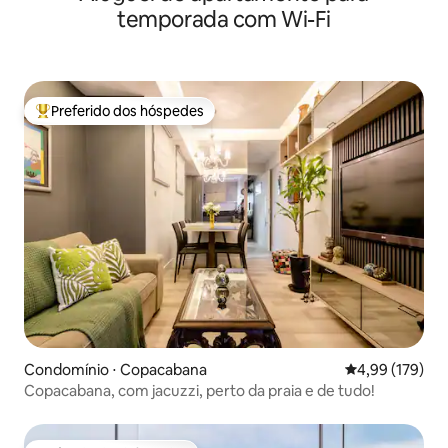
temporada com Wi-Fi
Preferido dos hóspedes
Entre os melhores preferidos dos hóspedes
Condomínio ⋅ Copacabana
4,99 de uma av
4,99 (179)
Copacabana, com jacuzzi, perto da praia e de tudo!