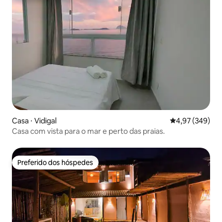
Casa ⋅ Vidigal
4,97 de uma ava
4,97 (349)
Casa com vista para o mar e perto das praias.
Preferido dos hóspedes
Preferido dos hóspedes