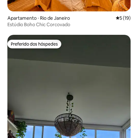
Apartamento ⋅ Rio de Janeiro
5 de uma a
5 (19)
Estúdio Boho Chic Corcovado
Preferido dos hóspedes
Preferido dos hóspedes