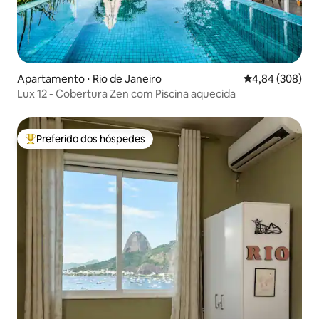
Apartamento ⋅ Rio de Janeiro
4,84 de uma ava
4,84 (308)
Lux 12 - Cobertura Zen com Piscina aquecida
Preferido dos hóspedes
Entre os melhores preferidos dos hóspedes