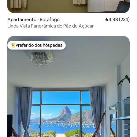
Apartamento ⋅ Botafogo
4,98 de uma ava
4,98 (234)
Linda Vista Panorâmica do Pão de Açúcar
Preferido dos hóspedes
Entre os melhores preferidos dos hóspedes