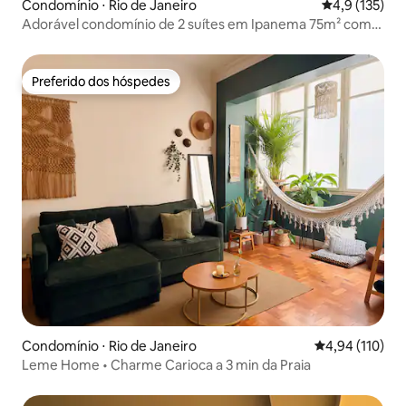
Condomínio ⋅ Rio de Janeiro
4,9 de uma av
4,9 (135)
Adorável condomínio de 2 suítes em Ipanema 75m² com
garagem
Preferido dos hóspedes
Preferido dos hóspedes
Condomínio ⋅ Rio de Janeiro
4,94 de uma av
4,94 (110)
Leme Home • Charme Carioca a 3 min da Praia