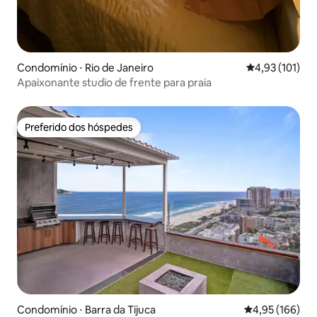
Condomínio ⋅ Rio de Janeiro
4,93 de uma av
4,93 (101)
Apaixonante studio de frente para praia
Preferido dos hóspedes
Preferido dos hóspedes
Condomínio ⋅ Barra da Tijuca
4,95 de uma av
4,95 (166)