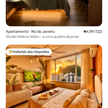
Apartamento ⋅ Rio de Janeiro
4,99 de uma av
4,99 (122)
Studio Helena Alden - a uma quadra da praia
Preferido dos hóspedes
Entre os melhores preferidos dos hóspedes