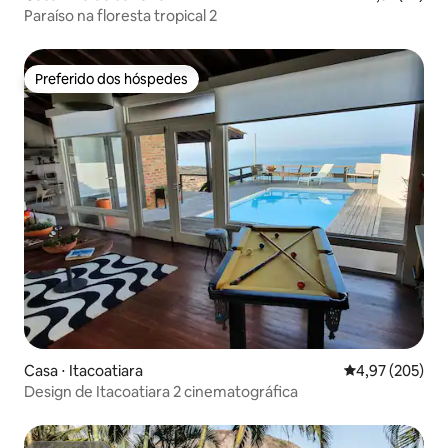
Paraíso na floresta tropical 2
Preferido dos hóspedes
Preferido dos hóspedes
Casa ⋅ Itacoatiara
4,97 de uma av
4,97 (205)
Design de Itacoatiara 2 cinematográfica