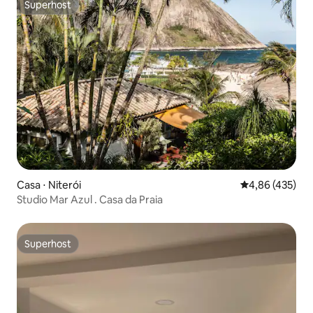
Superhost
Superhost
Casa ⋅ Niterói
4,86 de uma av
4,86 (435)
Studio Mar Azul . Casa da Praia
Superhost
Superhost