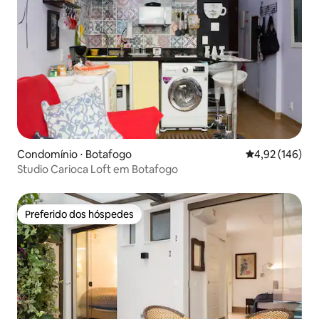
Condomínio ⋅ Botafogo
4,92 de uma av
4,92 (146)
Studio Carioca Loft em Botafogo
Preferido dos hóspedes
Preferido dos hóspedes