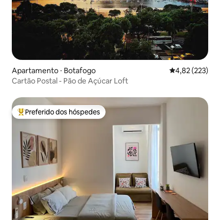
Apartamento ⋅ Botafogo
4,82 de uma av
4,82 (223)
Cartão Postal - Pão de Açúcar Loft
Preferido dos hóspedes
Entre os melhores preferidos dos hóspedes