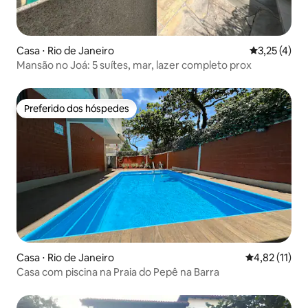
Casa ⋅ Rio de Janeiro
3,25 de uma 
3,25 (4)
Mansão no Joá: 5 suítes, mar, lazer completo prox
Preferido dos hóspedes
Preferido dos hóspedes
Casa ⋅ Rio de Janeiro
4,82 de uma a
4,82 (11)
Casa com piscina na Praia do Pepê na Barra