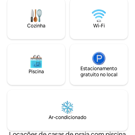
além da trilha do 
Perto das praias L
Copacabana,... Pró
Gávea e Pedra bon
Cozinha
Wi-Fi
Estacionamento
Piscina
gratuito no local
Ar-condicionado
Locações de casas de praia com piscina