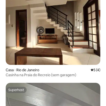
Casa ⋅ Rio de Janeiro
5 de uma 
5 (4)
Casinha na Praia do Recreio (sem garagem)
Superhost
Superhost