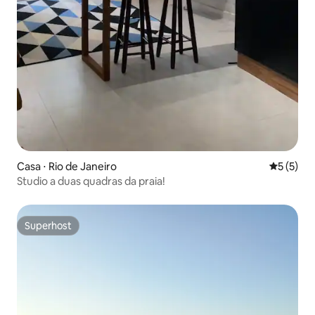
Casa ⋅ Rio de Janeiro
5 de uma 
5 (5)
Studio a duas quadras da praia!
Superhost
Superhost