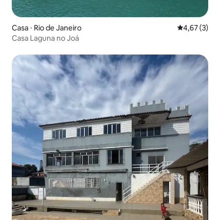
Casa ⋅ Rio de Janeiro
4,67 de uma 
4,67 (3)
Casa Laguna no Joá