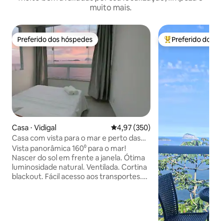
muito mais.
Preferido dos hóspedes
Preferido dos 
Preferido dos hóspedes
Entre os melhore
Casa ⋅ Vidigal
4,97 de uma avaliação média de 
4,97 (350)
Casa com vista para o mar e perto das
praias.
Vista panorâmica 160⁰ para o mar!
Nascer do sol em frente a janela. Ótima
luminosidade natural. Ventilada. Cortina
blackout. Fácil acesso aos transportes.
Parte baixa da comunidade do Vidigal.
Está a 8 minutos a pé da praia do Vidigal,
e de carro, a 5 e 8 minutos das praias do
Leblon e Ipanema. Ciclovia/Av. Niemeyer