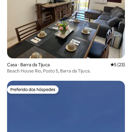
Casa ⋅ Barra da Tijuca
5 de uma a
5 (23)
Beach House Rio, Posto 5, Barra da Tijuca.
Preferido dos hóspedes
Preferido dos hóspedes