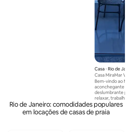
em frente da casa. Cama casal, colchão
solteiro, rede. Cozinha equipada:
eletrodomésticos e utensílios para
cozinhar. Ar condicionado. Smart TV
check-in: a partir 14h check-out: 11h
Casa ⋅ Rio de Jane
Casa MiraMar Vidig
Bem-vindo ao Mir
aconchegante no V
deslumbrante para
relaxar, trabalhar 
Rio de Janeiro: comodidades populares
Janeiro. O ambien
arejado e iluminad
em locações de casas de praia
busca tranquilida
praticidade. Aprov
varanda! A região é conhecida pela
cultura vibrante, 