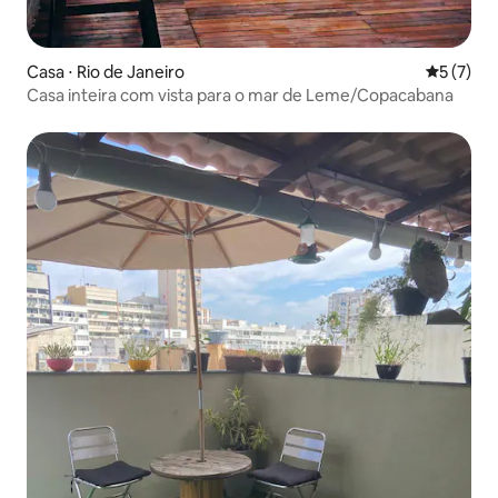
Casa ⋅ Rio de Janeiro
5 de uma 
5 (7)
Casa inteira com vista para o mar de Leme/Copacabana