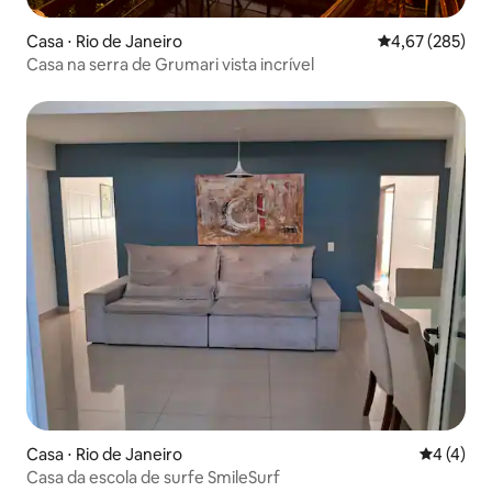
Casa ⋅ Rio de Janeiro
4,67 de uma av
4,67 (285)
Casa na serra de Grumari vista incrível
Casa ⋅ Rio de Janeiro
4 de uma 
4 (4)
Casa da escola de surfe SmileSurf