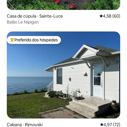
Casa de cúpula ⋅ Sainte-Luce
4,58 de uma a
4,58 (60)
Balão Le Nipigon
Preferido dos hóspedes
Entre os melhores preferidos dos hóspedes
Cabana ⋅ Rimouski
4,97 de uma a
4,97 (72)