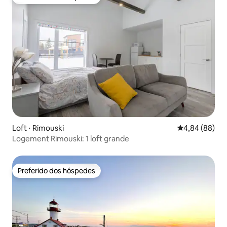
Preferido dos hóspedes
Loft ⋅ Rimouski
4,84 de uma av
4,84 (88)
Logement Rimouski: 1 loft grande
Preferido dos hóspedes
Preferido dos hóspedes