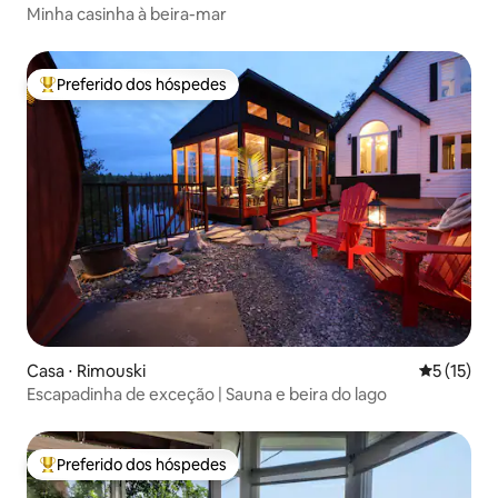
Minha casinha à beira-mar
Preferido dos hóspedes
Entre os melhores preferidos dos hóspedes
Casa ⋅ Rimouski
5 de uma a
5 (15)
Escapadinha de exceção | Sauna e beira do lago
Preferido dos hóspedes
Entre os melhores preferidos dos hóspedes