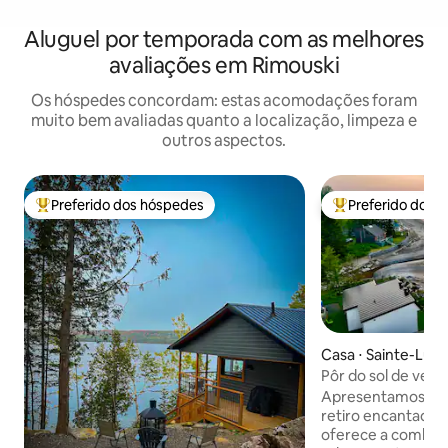
Aluguel por temporada com as melhores
avaliações em Rimouski
Os hóspedes concordam: estas acomodações foram
muito bem avaliadas quanto a localização, limpeza e
outros aspectos.
Preferido dos hóspedes
Preferido dos 
Entre os melhores preferidos dos hóspedes
Entre os melhore
Casa ⋅ Sainte-Luc
Pôr do sol de verão
Apresentamos o 
retiro encantador
oferece a combina