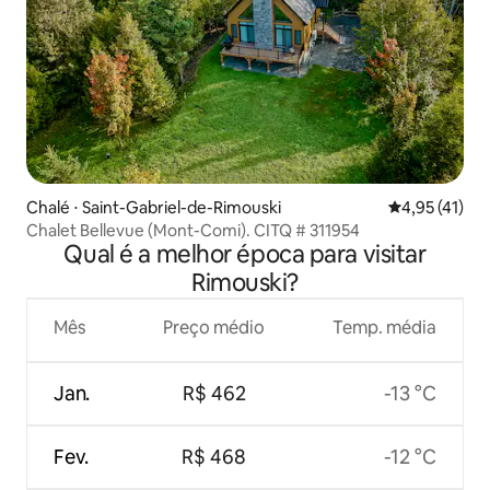
Chalé ⋅ Saint-Gabriel-de-Rimouski
4,95 de uma a
4,95 (41)
Chalet Bellevue (Mont-Comi). CITQ # 311954
Qual é a melhor época para visitar
Rimouski?
Mês
Preço médio
Temp. média
Jan.
R$ 462
-13 °C
Fev.
R$ 468
-12 °C