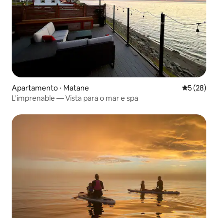
Apartamento ⋅ Matane
5 de uma a
5 (28)
L'imprenable — Vista para o mar e spa