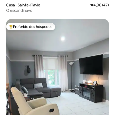
Casa ⋅ Sainte-Flavie
4,98 de uma a
4,98 (47)
O escandinavo
Preferido dos hóspedes
Entre os melhores preferidos dos hóspedes