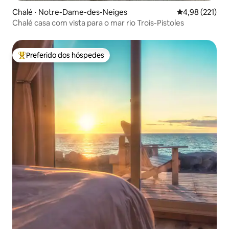
Chalé ⋅ Notre-Dame-des-Neiges
4,98 de uma av
4,98 (221)
Chalé casa com vista para o mar rio Trois-Pistoles
Preferido dos hóspedes
Entre os melhores preferidos dos hóspedes