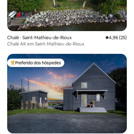
Chalé ⋅ Saint-Mathieu-de-Rioux
4,96 de uma a
4,96 (25)
Chalé AK em Saint-Mathieu-de-Rioux
Preferido dos hóspedes
Entre os melhores preferidos dos hóspedes