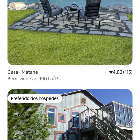
Casa ⋅ Matane
4,83 de uma av
4,83 (115)
Bem-vindo ao 990 Loft!
Preferido dos hóspedes
Preferido dos hóspedes