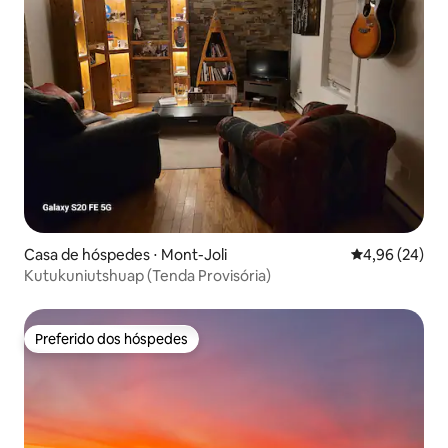
Casa de hóspedes ⋅ Mont-Joli
4,96 de uma a
4,96 (24)
Kutukuniutshuap (Tenda Provisória)
Preferido dos hóspedes
Preferido dos hóspedes