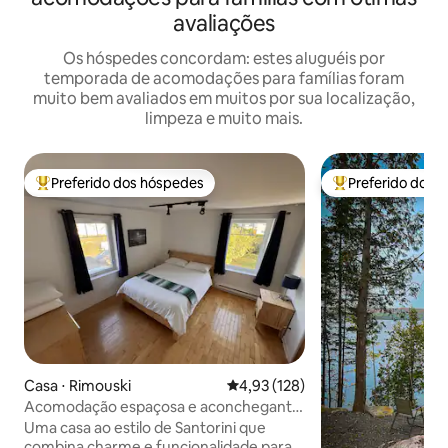
avaliações
Os hóspedes concordam: estes aluguéis por
temporada de acomodações para famílias foram
muito bem avaliados em muitos por sua localização,
limpeza e muito mais.
Preferido dos hóspedes
Preferido dos 
Entre os melhores preferidos dos hóspedes
Entre os melhore
Casa ⋅ Rimouski
4,93 de uma avaliação média de 
4,93 (128)
Acomodação espaçosa e aconchegante
em Rimouski
Uma casa ao estilo de Santorini que
combina charme e funcionalidade para