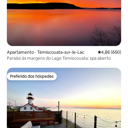
Apartamento ⋅ Témiscouata-sur-le-Lac
4,86 de uma ava
4,86 (650)
Paraíso às margens do Lago Témiscouata: spa aberto
Preferido dos hóspedes
Preferido dos hóspedes