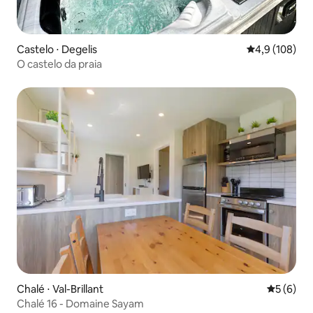
Castelo ⋅ Degelis
4,9 de uma av
4,9 (108)
O castelo da praia
Chalé ⋅ Val-Brillant
5 de uma 
5 (6)
Chalé 16 - Domaine Sayam