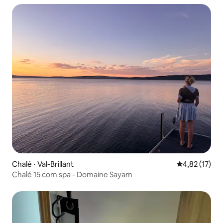
Chalé ⋅ Val-Brillant
4,82 de uma a
4,82 (17)
Chalé 15 com spa - Domaine Sayam