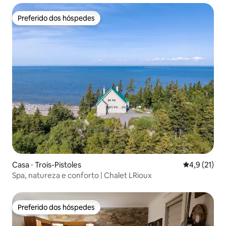
Preferido dos hóspedes
Preferido dos hóspedes
Casa ⋅ Trois-Pistoles
4,9 de uma a
4,9 (21)
Spa, natureza e conforto | Chalet LRioux
Preferido dos hóspedes
Preferido dos hóspedes