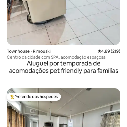
Townhouse ⋅ Rimouski
4,89 de uma av
4,89 (219)
Centro da cidade com SPA, acomodação espaçosa
Aluguel por temporada de
acomodações pet friendly para famílias
Preferido dos hóspedes
Entre os melhores preferidos dos hóspedes