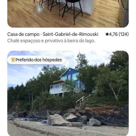
Casa de campo ⋅ Saint-Gabriel-de-Rimouski
4,76 de uma av
4,76 (124)
Chalé espaçoso e privativo à beira do lago.
Preferido dos hóspedes
Entre os melhores preferidos dos hóspedes