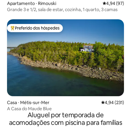
Apartamento ⋅ Rimouski
4,94 de uma a
4,94 (97)
Grande 3 e 1/2, sala de estar, cozinha, 1 quarto, 3 camas
Preferido dos hóspedes
Entre os melhores preferidos dos hóspedes
Casa ⋅ Métis-sur-Mer
4,94 de uma av
4,94 (231)
A Casa do Maude Blue
Aluguel por temporada de
acomodações com piscina para famílias