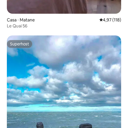
Casa ⋅ Matane
4,97 de uma av
4,97 (118)
Le Quai 56
Superhost
Superhost