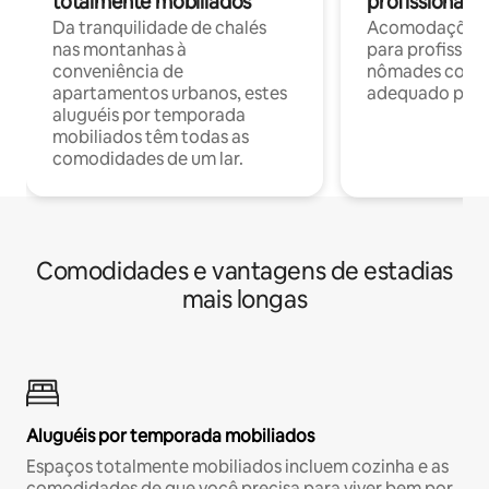
totalmente mobiliados
profissionais 
Da tranquilidade de chalés
Acomodações c
nas montanhas à
para profission
conveniência de
nômades com W
apartamentos urbanos, estes
adequado para 
aluguéis por temporada
mobiliados têm todas as
comodidades de um lar.
Comodidades e vantagens de estadias
mais longas
Aluguéis por temporada mobiliados
Espaços totalmente mobiliados incluem cozinha e as
comodidades de que você precisa para viver bem por