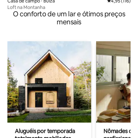
Casa de campo ⋅ Buiza
4,95 de uma av
4,95 (116)
Loft na Montanha
O conforto de um lar e ótimos preços
mensais
Aluguéis por temporada
Nômades digit