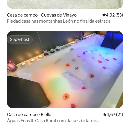
Casa de campo ⋅ Cuevas de Vinayo
4,92 de uma a
4,92 (53)
Piedad casa nas montanhas León no final da estrada
Superhost
Superhost
Casa de campo ⋅ Riello
4,67 de uma a
4,67 (21)
Águas Frias II. Casa Rural com Jacuzzi e lareira