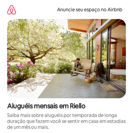
Pular
para
Anuncie seu espaço no Airbnb
o
conteúdo
Aluguéis mensais em Riello
Saiba mais sobre aluguéis por temporada de longa
duração que fazem você se sentir em casa em estadias
de um mês ou mais.