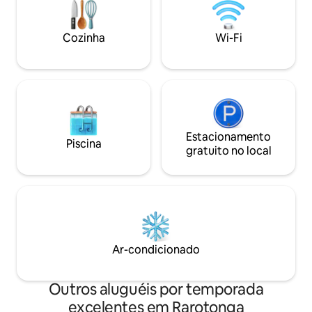
deslumbrante área de churrasco ao ar
sanitário e espaço
livre privativa, com tudo o que você
Precisa de mais c
precisa para umas férias tropicais
sobre o Chalé Waik
Cozinha
Wi-Fi
incríveis no paraíso. A propriedade é
pessoas
segura com cerca e portão trancado.
Estacionamento
Piscina
gratuito no local
Ar-condicionado
Outros aluguéis por temporada
excelentes em Rarotonga