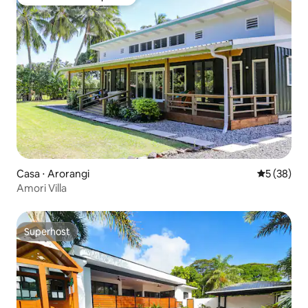
Preferido dos hóspedes
Casa ⋅ Arorangi
5 de uma a
5 (38)
Amori Villa
Superhost
Superhost