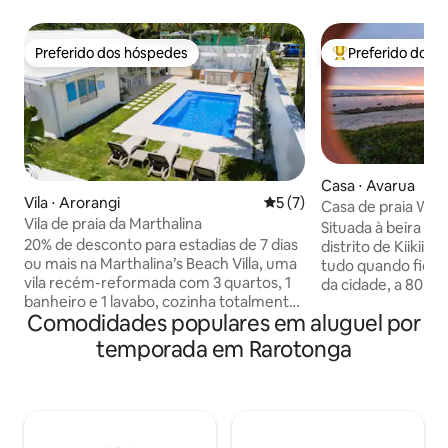
Preferido dos hóspedes
Preferido dos 
Preferido dos hóspedes
Entre os melhore
Casa ⋅ Avarua
Vila ⋅ Arorangi
5 de uma avaliação média d
5 (7)
Casa de praia Waikii
Vila de praia da Marthalina
o mar, acomoda 7
Situada à beira d’á
20% de desconto para estadias de 7 dias
distrito de Kiikii,
ou mais na Marthalina’s Beach Villa, uma
tudo quando ficar
vila recém-reformada com 3 quartos, 1
da cidade, a 80 m a
banheiro e 1 lavabo, cozinha totalmente
Super Brown 24 hor
Comodidades populares em aluguel por
equipada e lavanderia. Localizado do
de ônibus. Vistas fabulosas para o
outro lado da estrada da requintada
oceano, nasceres 
temporada em Rarotonga
Reserva Marinha da Praia de Aroa, no
ondas batendo no 
lado oeste de Rarotonga (lado do pôr do
ventos alísios, pa
sol). Acomoda confortavelmente até 6
você refrescado à
hóspedes. Crianças menores de 2 anos
piscina e uma esp
não pagam. Uma piscina e uma
quartos, 2 banhei