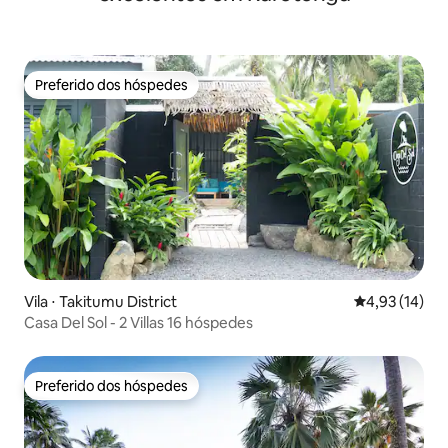
Preferido dos hóspedes
Preferido dos hóspedes
Vila ⋅ Takitumu District
4,93 de uma a
4,93 (14)
Casa Del Sol - 2 Villas 16 hóspedes
Preferido dos hóspedes
Preferido dos hóspedes