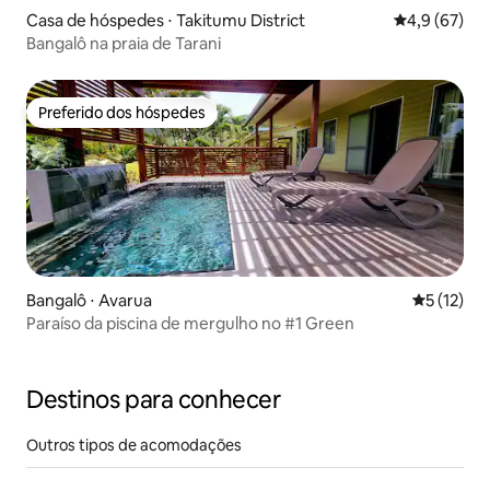
Casa de hóspedes ⋅ Takitumu District
4,9 de uma a
4,9 (67)
Bangalô na praia de Tarani
Preferido dos hóspedes
Preferido dos hóspedes
Bangalô ⋅ Avarua
5 de uma a
5 (12)
Paraíso da piscina de mergulho no #1 Green
Destinos para conhecer
Outros tipos de acomodações