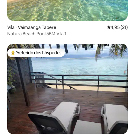
Vila ⋅ Vaimaanga Tapere
4,95 de uma a
4,95 (21)
Natura Beach Pool 5BM Vila 1
Preferido dos hóspedes
Entre os melhores preferidos dos hóspedes