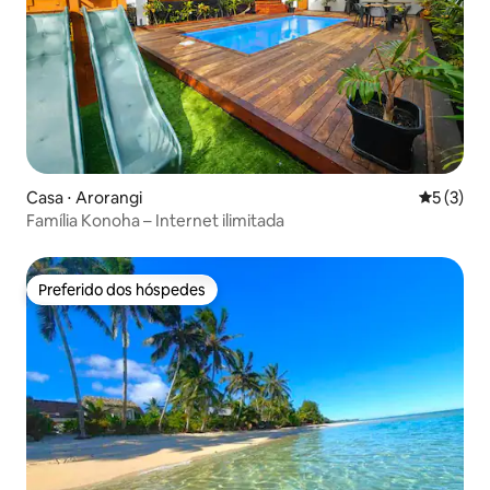
Casa ⋅ Arorangi
5 de uma 
5 (3)
Família Konoha – Internet ilimitada
Preferido dos hóspedes
Preferido dos hóspedes