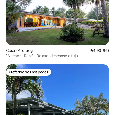
Casa ⋅ Arorangi
4,93 de uma a
4,93 (96)
"Anchor's Rest" - Relaxe, descanse e fuja
Preferido dos hóspedes
Preferido dos hóspedes