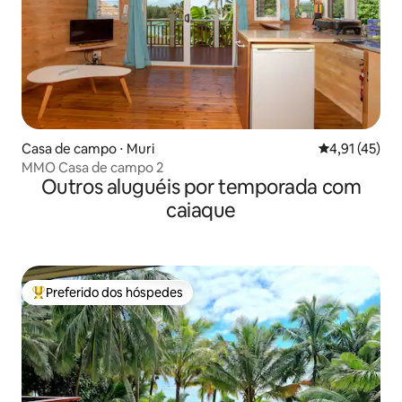
Casa de campo ⋅ Muri
4,91 de uma a
4,91 (45)
MMO Casa de campo 2
Outros aluguéis por temporada com
caiaque
Preferido dos hóspedes
Entre os melhores preferidos dos hóspedes