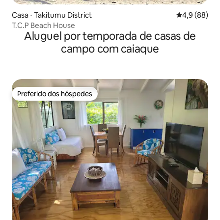
Casa ⋅ Takitumu District
4,9 de uma a
4,9 (88)
T.C.P Beach House
Aluguel por temporada de casas de
campo com caiaque
Preferido dos hóspedes
Preferido dos hóspedes