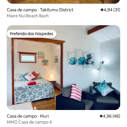
Casa de campo ⋅ Takitumu District
4,94 de uma a
4,94 (31)
Maire Nui Beach Bach
Preferido dos hóspedes
Preferido dos hóspedes
Casa de campo ⋅ Muri
4,96 de uma a
4,96 (48)
MMO Casa de campo 4