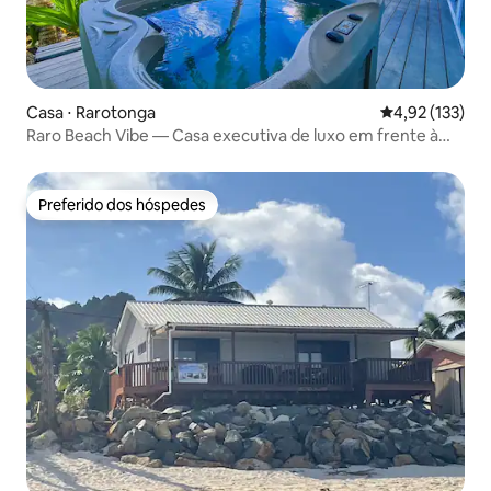
Casa ⋅ Rarotonga
4,92 de uma av
4,92 (133)
Raro Beach Vibe — Casa executiva de luxo em frente à
praia
Preferido dos hóspedes
Preferido dos hóspedes