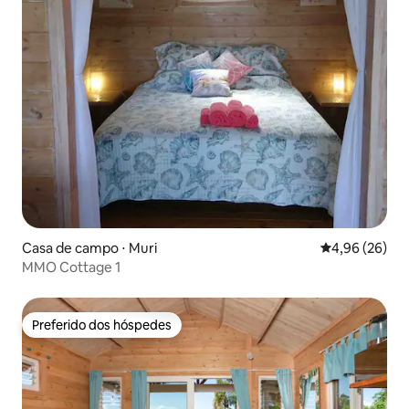
Casa de campo ⋅ Muri
4,96 de uma a
4,96 (26)
MMO Cottage 1
Preferido dos hóspedes
Preferido dos hóspedes