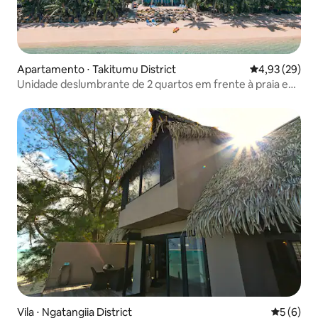
Apartamento ⋅ Takitumu District
4,93 de uma a
4,93 (29)
Unidade deslumbrante de 2 quartos em frente à praia em
Rarotonga
Vila ⋅ Ngatangiia District
5 de uma 
5 (6)