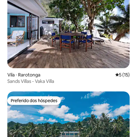
Vila ⋅ Rarotonga
5 de uma a
5 (15)
Sands Villas - Vaka Villa
Preferido dos hóspedes
Preferido dos hóspedes