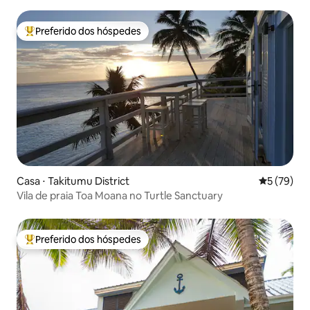
Preferido dos hóspedes
Entre os melhores preferidos dos hóspedes
Casa ⋅ Takitumu District
5 de uma a
5 (79)
Vila de praia Toa Moana no Turtle Sanctuary
Preferido dos hóspedes
Entre os melhores preferidos dos hóspedes