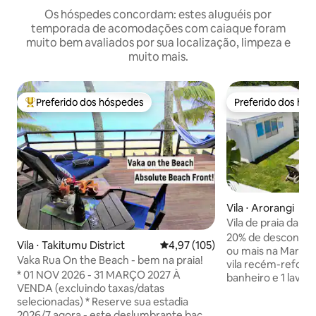
Os hóspedes concordam: estes aluguéis por
temporada de acomodações com caiaque foram
muito bem avaliados por sua localização, limpeza e
muito mais.
Preferido dos hóspedes
Preferido dos hó
Entre os melhores preferidos dos hóspedes
Preferido dos hó
Vila ⋅ Arorangi
Vila de praia da Ma
20% de desconto pa
Vila ⋅ Takitumu District
4,97 de uma avaliação média de 
4,97 (105)
ou mais na Marthal
Vaka Rua On the Beach - bem na praia!
vila recém-reform
* 01 NOV 2026 - 31 MARÇO 2027 À
banheiro e 1 lavab
VENDA (excluindo taxas/datas
equipada e lavande
selecionadas) * Reserve sua estadia
outro lado da estr
2026/7 agora - este deslumbrante bach