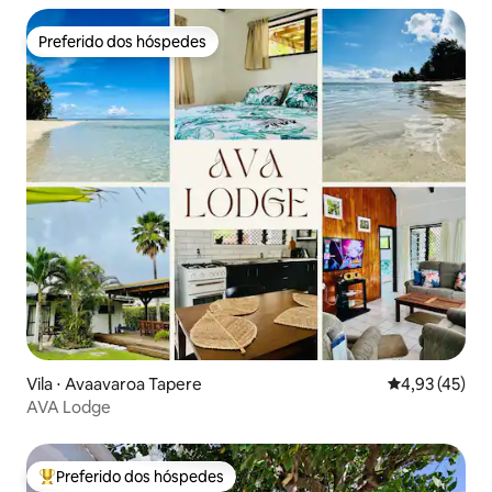
Preferido dos hóspedes
Preferido dos hóspedes
Vila ⋅ Avaavaroa Tapere
4,93 de uma a
4,93 (45)
AVA Lodge
Preferido dos hóspedes
Entre os melhores preferidos dos hóspedes