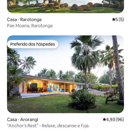
Casa ⋅ Rarotonga
5 de uma 
5 (5)
Pae Moana, Rarotonga
Preferido dos hóspedes
Preferido dos hóspedes
Casa ⋅ Arorangi
4,93 de uma a
4,93 (96)
"Anchor's Rest" - Relaxe, descanse e fuja