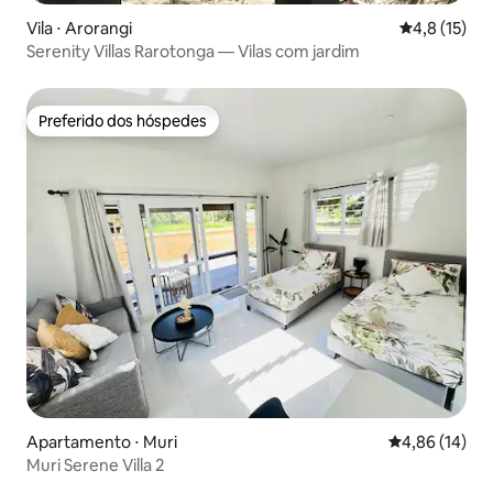
Vila ⋅ Arorangi
4,8 de uma a
4,8 (15)
Serenity Villas Rarotonga — Vilas com jardim
Preferido dos hóspedes
Preferido dos hóspedes
Apartamento ⋅ Muri
4,86 de uma a
4,86 (14)
Muri Serene Villa 2