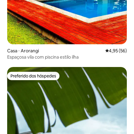
Casa ⋅ Arorangi
4,95 de uma a
4,95 (56)
Espaçosa vila com piscina estilo ilha
Preferido dos hóspedes
Preferido dos hóspedes