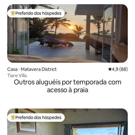
Preferido dos hóspedes
Entre os melhores preferidos dos hóspedes
Casa ⋅ Matavera District
4,9 de uma a
4,9 (88)
Tiare Villa
Outros aluguéis por temporada com
acesso à praia
Preferido dos hóspedes
Entre os melhores preferidos dos hóspedes