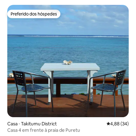
relaxar.
Preferido dos hóspedes
Preferido dos hóspedes
Casa ⋅ Takitumu District
4,88 de uma a
4,88 (34)
Casa 4 em frente à praia de Puretu