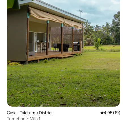
Casa ⋅ Takitumu District
4,95 de uma a
4,95 (19)
Temehani's Villa 1