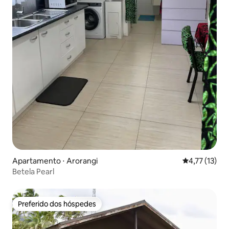
Apartamento ⋅ Arorangi
4,77 de uma a
4,77 (13)
Betela Pearl
Preferido dos hóspedes
Preferido dos hóspedes