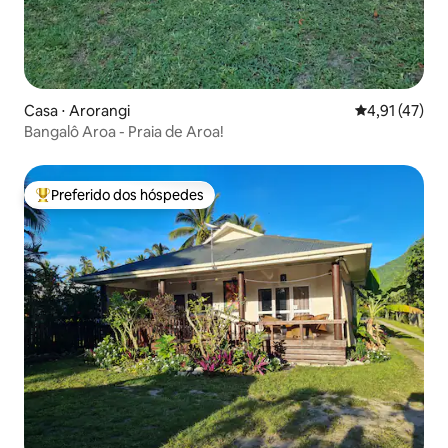
Casa ⋅ Arorangi
4,91 de uma a
4,91 (47)
Bangalô Aroa - Praia de Aroa!
Preferido dos hóspedes
Entre os melhores preferidos dos hóspedes