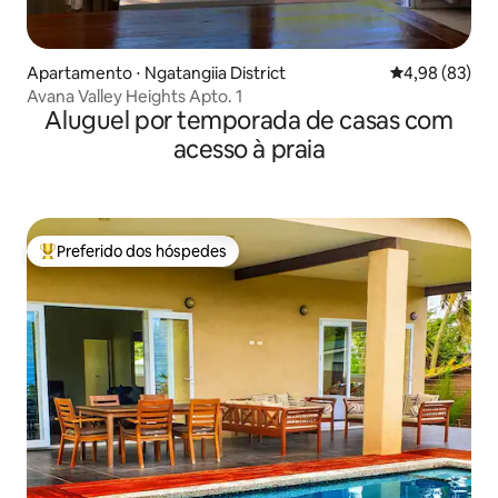
Apartamento ⋅ Ngatangiia District
4,98 de uma a
4,98 (83)
Avana Valley Heights Apto. 1
Aluguel por temporada de casas com
acesso à praia
Preferido dos hóspedes
Entre os melhores preferidos dos hóspedes