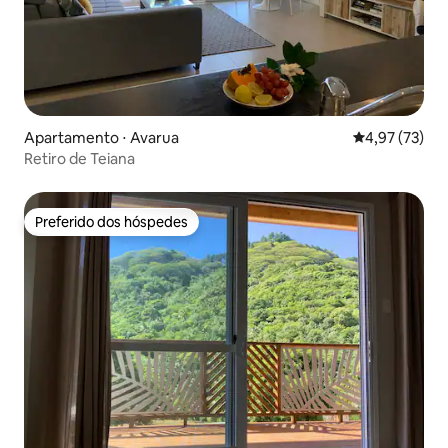
Apartamento ⋅ Avarua
4,97 de uma a
4,97 (73)
Retiro de Teiana
Preferido dos hóspedes
Preferido dos hóspedes