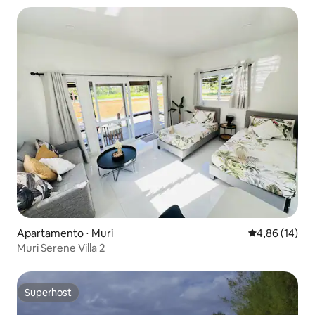
Apartamento ⋅ Muri
4,86 de uma a
4,86 (14)
Muri Serene Villa 2
Superhost
Superhost