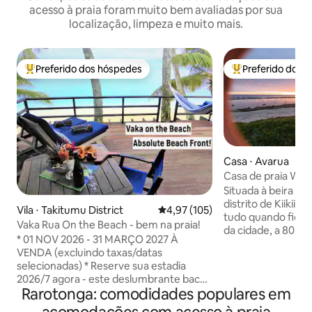
acesso à praia foram muito bem avaliadas por sua
localização, limpeza e muito mais.
Preferido dos hóspedes
Preferido dos 
Entre os melhores preferidos dos hóspedes
Entre os melhore
Casa ⋅ Avarua
Casa de praia Waikii
o mar, acomoda 7
Situada à beira d’á
distrito de Kiikii,
Vila ⋅ Takitumu District
4,97 de uma avaliação média de 
4,97 (105)
tudo quando ficar
Vaka Rua On the Beach - bem na praia!
da cidade, a 80 m a
* 01 NOV 2026 - 31 MARÇO 2027 À
Super Brown 24 hor
VENDA (excluindo taxas/datas
de ônibus. Vistas fabulosas para o
selecionadas) * Reserve sua estadia
oceano, nasceres 
2026/7 agora - este deslumbrante bach
ondas batendo no 
Rarotonga: comodidades populares em
de praia sempre se enche e muitos
ventos alísios, pa
perdem a cada ano, então seja rápido.
você refrescado à