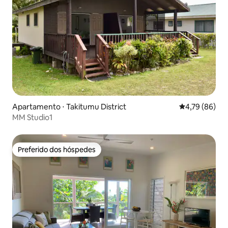
Apartamento ⋅ Takitumu District
4,79 de uma a
4,79 (86)
MM Studio1
Preferido dos hóspedes
Preferido dos hóspedes