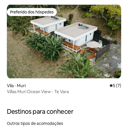
Preferido dos hóspedes
Preferido dos hóspedes
Vila ⋅ Muri
5 de uma 
5 (7)
Villas Muri Ocean View - Te Vara
Destinos para conhecer
Outros tipos de acomodações