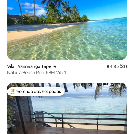
Vila ⋅ Vaimaanga Tapere
4,95 de uma a
4,95 (21)
Natura Beach Pool 5BM Vila 1
Preferido dos hóspedes
Entre os melhores preferidos dos hóspedes