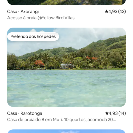
Casa ⋅ Arorangi
4,93 de uma a
4,93 (43)
Acesso à praia @Yellow Bird Villas
Preferido dos hóspedes
Preferido dos hóspedes
Casa ⋅ Rarotonga
4,93 de uma a
4,93 (14)
Casa de praia do B em Muri. 10 quartos, acomoda 20
pessoas!