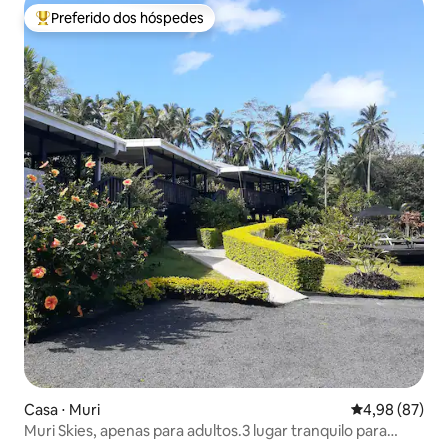
Preferido dos hóspedes
Entre os melhores preferidos dos hóspedes
Casa ⋅ Muri
4,98 de uma a
4,98 (87)
Muri Skies, apenas para adultos.3 lugar tranquilo para