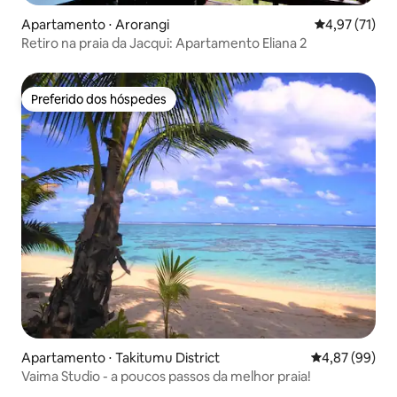
Apartamento ⋅ Arorangi
4,97 de uma a
4,97 (71)
Retiro na praia da Jacqui: Apartamento Eliana 2
Preferido dos hóspedes
Preferido dos hóspedes
Apartamento ⋅ Takitumu District
4,87 de uma a
4,87 (99)
Vaima Studio - a poucos passos da melhor praia!