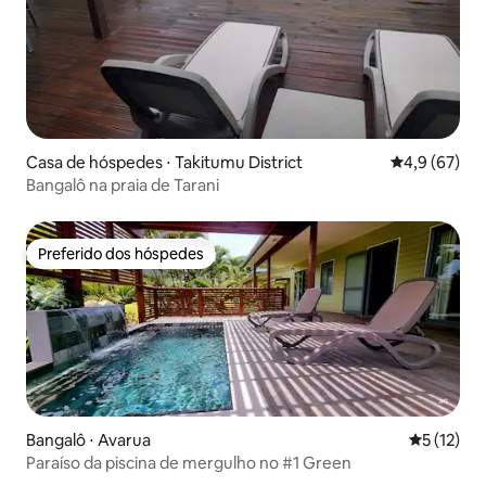
Casa de hóspedes ⋅ Takitumu District
4,9 de uma a
4,9 (67)
Bangalô na praia de Tarani
Preferido dos hóspedes
Preferido dos hóspedes
Bangalô ⋅ Avarua
5 de uma a
5 (12)
Paraíso da piscina de mergulho no #1 Green