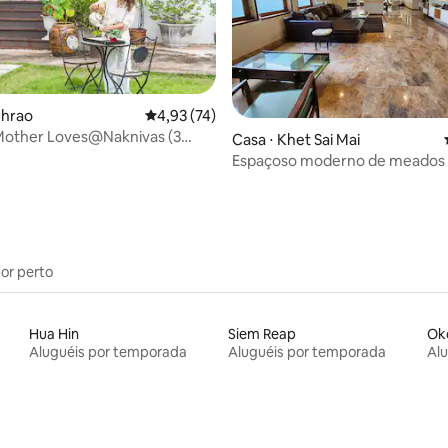
média de 5, 10 avaliações
 Phrao
4,93 de uma avaliação média de 5, 74 avalia
4,93 (74)
Mother Loves@Naknivas (3
Casa ⋅ Khet Sai Mai
MRT LatPhrao
Espaçoso moderno de meados 
4 quartos, BTS e DMK
por perto
Hua Hin
Siem Reap
Ok
Aluguéis por temporada
Aluguéis por temporada
Al