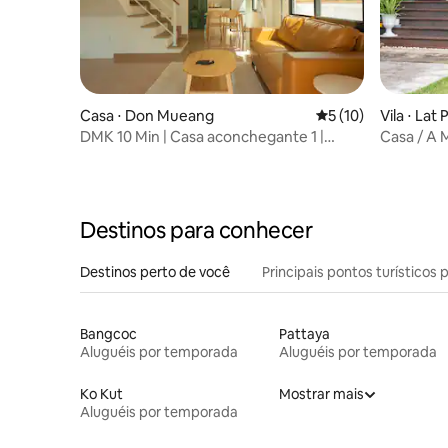
Casa ⋅ Don Mueang
5 de uma avaliação 
5 (10)
Vila ⋅ Lat
DMK 10 Min | Casa aconchegante 1 |
Casa / A 
Estacionamento gratuito
quartos) 
Destinos para conhecer
Destinos perto de você
Principais pontos turísticos 
Bangcoc
Pattaya
Aluguéis por temporada
Aluguéis por temporada
Ko Kut
Mostrar mais
Aluguéis por temporada