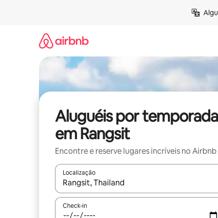
Pular
Algu
para
o
conteúdo
Aluguéis por temporada
em Rangsit
Encontre e reserve lugares incríveis no Airbnb
Localização
Quando os resultados estiverem disponíveis, expl
Check-in