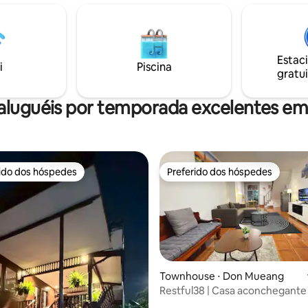
ocal, mercado noturno. Seu
Clubes de Golfe Proporcionar acesso
uminado e confortável espera
perfeito para explorar Bangkok
nesta vila encantadora.🙏❤️
ou de transportes públicos.
Estac
i
Piscina
gratui
aluguéis por temporada excelentes em
rido dos hóspedes
Preferido dos hóspedes
 melhores preferidos dos hóspedes
Preferido dos hóspedes
Townhouse ⋅ Don Mueang
Restful38 | Casa aconchegante
quartos | A 15 min do Aeroport