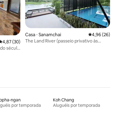
ções
Casa ⋅ Sanamchai
4,96 de uma avaliação
4,96 (26)
The Land River (passeio privativo às
4,87 de uma avaliação média de 5, 30 avaliações
4,87 (30)
margens do rio em Ayutthaya)
do século
opha-ngan
Koh Chang
uguéis por temporada
Aluguéis por temporada