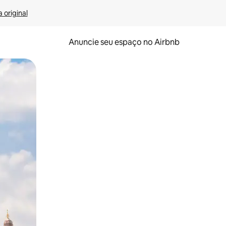
 original
Anuncie seu espaço no Airbnb
 deslizando o dedo na tela.