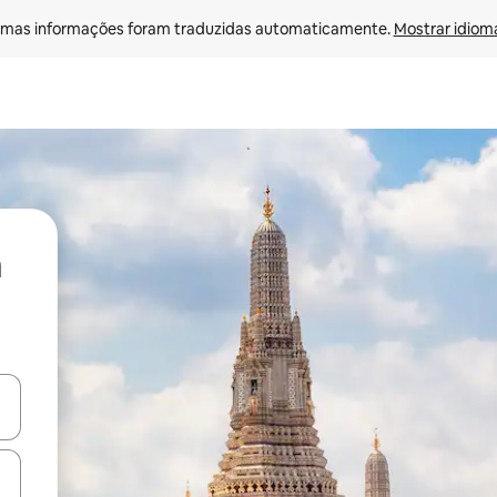
mas informações foram traduzidas automaticamente. 
Mostrar idioma
ore-os usando as seta para cima e para baixo do teclado ou tocando e