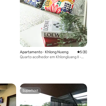
Apartamento ⋅ Khlong Nueng
5 de uma avaliaçã
5 (8)
Quarto acolhedor em Khlongluang II -
Self check-in
ções
Superhost
Superhost