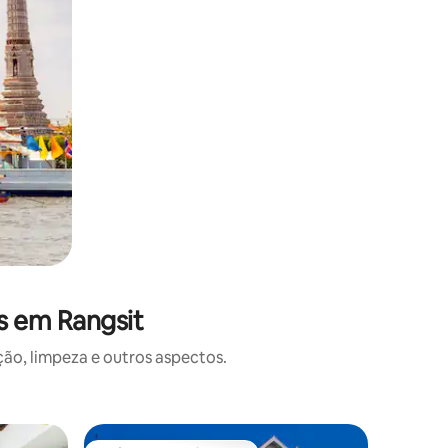
s em Rangsit
o, limpeza e outros aspectos.
Casa ⋅ W