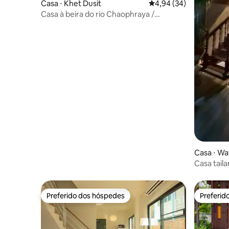
Casa ⋅ Khet Dusit
4,94 de uma avaliação 
4,94 (34)
Casa à beira do rio Chaophraya /
BaanRimphraya
Casa ⋅ Wa
Casa taila
Wat Arun
Preferido dos hóspedes
Preferid
Preferido dos hóspedes
Preferid