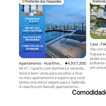
Preferido dos hóspedes
Preferid
Entre os melhores preferidos dos hóspedes
Preferid
Casa ⋅ Pak
Vila com p
e karaok
Fuja para 
jardim exu
brilhante 
Apartamento ⋅ Huai Khwa
4,93 de uma avaliação méd
4,93 (1.205)
em uma ár
ng
40 m², 1 quarto com banheira e varanda
apenas 1
LOFT-D4/acomoda 3 pessoas/piscina no
Você é bem-vindo para escolher e ficar
Muang. D
terraço/próximo a RCA/próximo ao
no meu apartamento e espero que você
fantástic
mercado noturno de trem/próximo a
tenha uma ótima viagem para a Tailândia.
de tênis, 
Tonglor
A casa fica em Rama9, apartamento
banho de 
Comodidades
LOFT entregue em 2024.O espaço tem
canal. Voc
aproximadamente 40 metros quadrados
Perto de 
e inclui um quarto, uma sala de estar e de
Supermer
jantar, uma cozinha e um banheiro. Ele