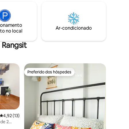
facilmente se conectar ao trem do céu
 de carro
BTS para o coração da cidade.A nova
experiência está esperando por você.
ionamento
Ar-condicionado
to no local
 Rangsit
Preferido dos hóspedes
Preferido dos hóspedes
4,92 de uma avaliação média de 5, 13 avaliações
4,92 (13)
 de 2
o Don