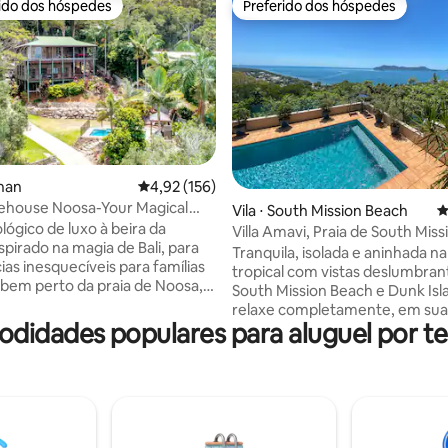
rido dos hóspedes
Preferido dos hóspedes
 melhores preferidos dos hóspedes
Preferido dos hóspedes
édia de 5, 239 avaliações
onan
4,92 de uma avaliação média de 5, 156 avalia
4,92 (156)
ehouse Noosa-Your Magical
Vila ⋅ South Mission Beach
4
treat
lógico de luxo à beira da
Villa Amavi, Praia de South Miss
nspirado na magia de Bali, para
Tranquila, isolada e aninhada na
ias inesquecíveis para famílias
tropical com vistas deslumbran
 bem perto da praia de Noosa,
South Mission Beach e Dunk Isla
ados de Eumundi, de The
relaxe completamente, em sua
do campo de golfe! Delicie-se
didades populares para aluguel por t
casa de férias de luxo privativa
ureza tropical nesta "casa na
semana relaxando aqui parece
nica com vistas deslumbrantes
de distância. Totalmente climatizada
ncrível! Medite, faça ioga,
com áreas de estar interiores e
visite Hastings Str, surfe ou
exteriores espaçosas, a Villa po
seus filhos! Destaque:
configurada para 2 a 10 hósped
externa Assista ao "Experience
tornando-a uma casa de férias 