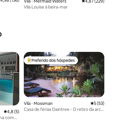
,98 de uma avaliação média de 5, 136 avaliações
4,98 (136)
Vila ⋅ Mermaid Waters
4,87 de uma avaliação 
4,87 (229)
Vila Louise à beira-mar
o
Preferido dos hóspedes
Entre os melhores preferidos dos hóspedes
Vila ⋅ Mossman
5 de uma avaliação
5 (53)
Casa de férias Daintree - O retiro da arca
ções
4,8 de uma avaliação média de 5, 5 avaliações
4,8 (5)
botânica
cina com