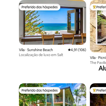
Preferido dos hóspedes
Prefe
Preferido dos hóspedes
Entre os
Vila ⋅ Sunshine Beach
4,91 de uma avaliação m
4,91 (106)
Localização de luxo em Salt
Vila ⋅ Picn
The Pavili
Al
na ilha
Preferido dos hóspedes
Prefe
Preferido dos hóspedes
Entre os