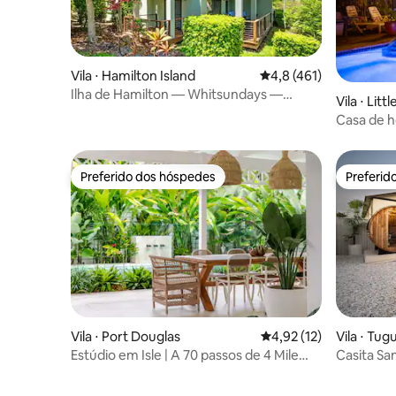
Vila ⋅ Hamilton Island
4,8 de uma avaliação m
4,8 (461)
Ilha de Hamilton — Whitsundays —
Vila ⋅ Lit
Compass Point 5
Casa de h
Preferido dos hóspedes
Preferid
Preferido dos hóspedes
Preferid
Vila ⋅ Port Douglas
4,92 de uma avaliação 
4,92 (12)
Vila ⋅ Tug
Estúdio em Isle | A 70 passos de 4 Mile
Casita Sa
Beach