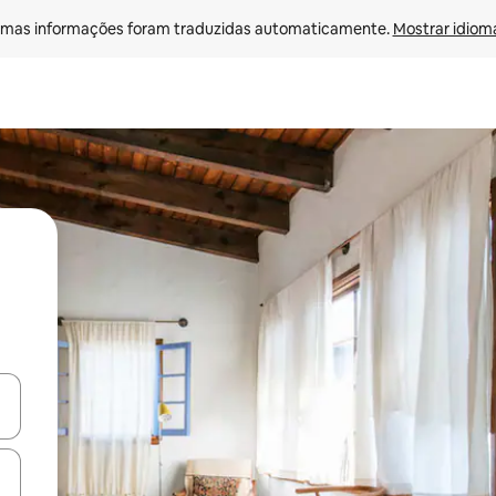
mas informações foram traduzidas automaticamente. 
Mostrar idioma
ore-os usando as seta para cima e para baixo do teclado ou tocando e