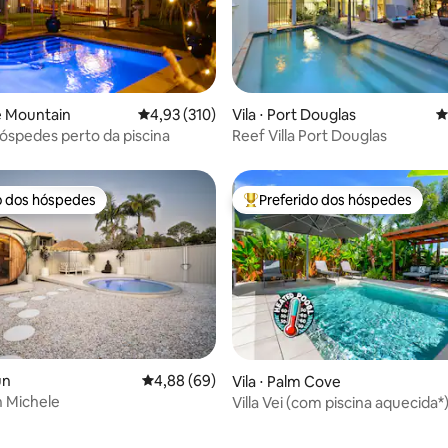
édia de 5, 461 avaliações
tle Mountain
4,93 de uma avaliação média de 5, 310 avalia
4,93 (310)
Vila ⋅ Port Douglas
4
óspedes perto da piscina
Reef Villa Port Douglas
o dos hóspedes
Preferido dos hóspedes
o dos hóspedes
Entre os melhores preferidos d
média de 5, 12 avaliações
un
4,88 de uma avaliação média de 5, 69 avalia
4,88 (69)
Vila ⋅ Palm Cove
n Michele
Villa Vei (com piscina aquecida*