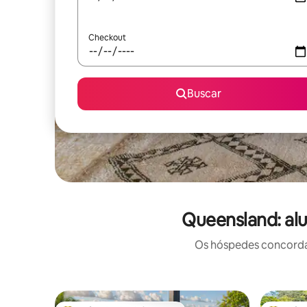
Checkout
Buscar
Queensland: alu
Os hóspedes concordam