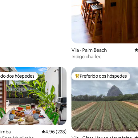
Vila ⋅ Palm Beach
4
Indigo charlee
rido dos hóspedes
Preferido dos hóspedes
 melhores preferidos dos hóspedes
Entre os melhores preferidos d
djimba
4,96 de uma avaliação média de 5, 228 avalia
4,96 (228)