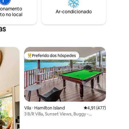
belo mirante. Espaço totalmente
tranquilo, mas a apenas 15 minutos de
ionamento
taxa de
Ar-condicionado
Mullumbimby, Brunswick Heads e praias
to no local
 hóspedes
oceânicas.
 $ 0.
as
Preferido dos hóspedes
Entre os melhores preferidos dos hóspedes
ções
Vila ⋅ Hamilton Island
4,91 de uma avaliação 
4,91 (477)
3 B/R Villa, Sunset Views, Buggy -
Hamilton Island