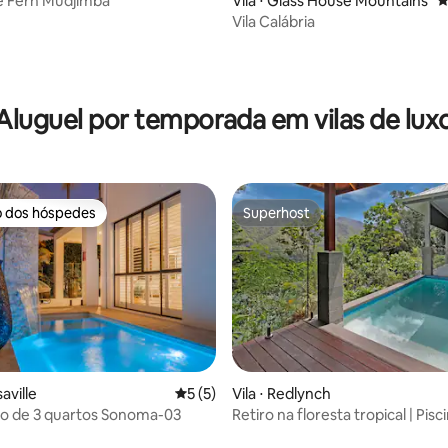
le Fern Mudjimba
Vila ⋅ Glass House Mountains
4
Vila Calábria
édia de 5, 422 avaliações
Aluguel por temporada em vilas de lux
o dos hóspedes
Superhost
o dos hóspedes
Superhost
édia de 5, 415 avaliações
aville
5 de uma avaliação média de 5, 5 avalia
5 (5)
Vila ⋅ Redlynch
uxo de 3 quartos Sonoma-03
Retiro na floresta tropical | Pis
vistas deslumbrantes