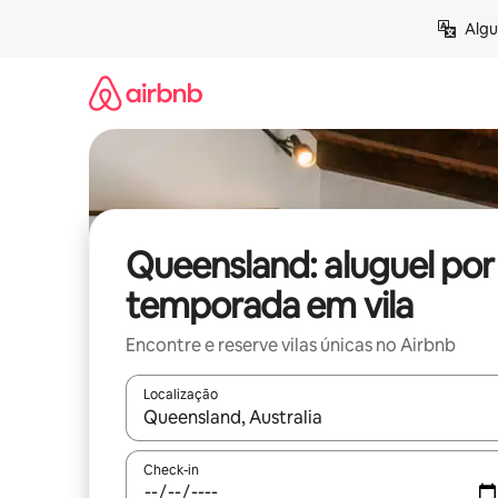
Pular
Algu
para
o
conteúdo
Queensland: aluguel por
temporada em vila
Encontre e reserve vilas únicas no Airbnb
Localização
Quando os resultados estiverem disponíveis, expl
Check-in