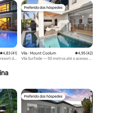
Preferido dos hóspedes
Preferido dos hóspedes
4,83 de uma avaliação média de 5, 41 avaliações
4,83 (41)
Vila ⋅ Mount Coolum
4,95 de uma avaliação
4,95 (42)
 resort de
Vila Surfside — 50 metros até o acesso à
ções
praia, piscina aquecida
ina
Preferido dos hóspedes
os hóspedes
Preferido dos hóspedes