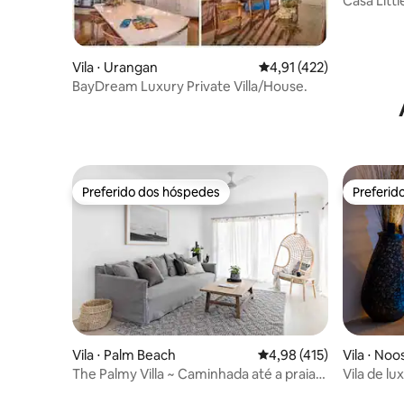
Casa Litt
Vila ⋅ Urangan
4,91 de uma avaliação m
4,91 (422)
BayDream Luxury Private Villa/House.
Preferido dos hóspedes
Preferid
Preferido dos hóspedes
Preferid
Vila ⋅ Palm Beach
4,98 de uma avaliação m
4,98 (415)
Vila ⋅ Noos
The Palmy Villa ~ Caminhada até a praia,
Vila de l
lojas e cafés