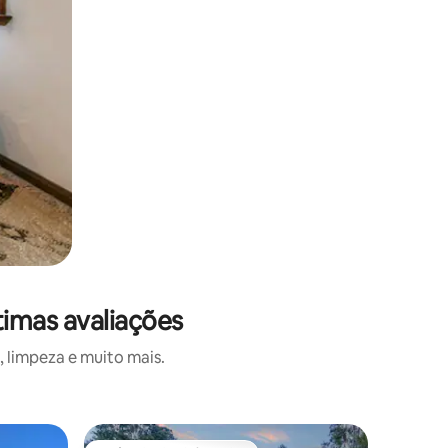
timas avaliações
 limpeza e muito mais.
Vila ⋅ Wi