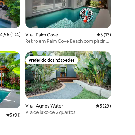
ções
,96 de uma avaliação média de 5, 104 avaliações
4,96 (104)
Vila ⋅ Palm Cove
5 de uma avaliação
5 (13)
Retiro em Palm Cove Beach com piscina
aquecida*
Preferido dos hóspedes
os hóspedes
Preferido dos hóspedes
Vila ⋅ Agnes Water
5 de uma avaliação
5 (29)
Vila de luxo de 2 quartos
ções
5 de uma avaliação média de 5, 91 avaliações
5 (91)
)