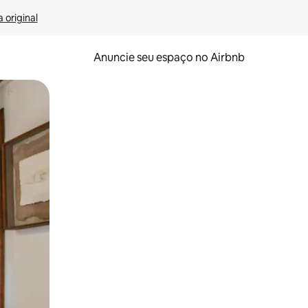
 original
Anuncie seu espaço no Airbnb
 deslizando o dedo na tela.