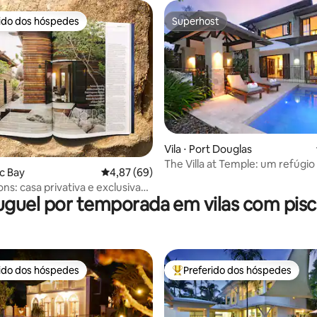
rido dos hóspedes
Superhost
 melhores preferidos dos hóspedes
Superhost
édia de 5, 106 avaliações
Vila ⋅ Port Douglas
The Villa at Temple: um refúgio
ic Bay
4,87 de uma avaliação média de 5, 69 avalia
4,87 (69)
luxo
ons: casa privativa e exclusiva
uguel por temporada em vilas com pisc
rido dos hóspedes
Preferido dos hóspedes
 melhores preferidos dos hóspedes
Entre os melhores preferidos d