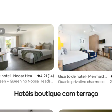
st
st
 hotel ⋅ Noosa Head
4,21 de uma avaliação média de 5, 14 avalia
4,21 (14)
Quarto de hotel ⋅ Mermaid B
4
each
ueen + Queen no Noosa Heads
Quarto privativo charmoso — 2
média de 5, 56 avaliações
a pé da praia
Hotéis boutique com terraço