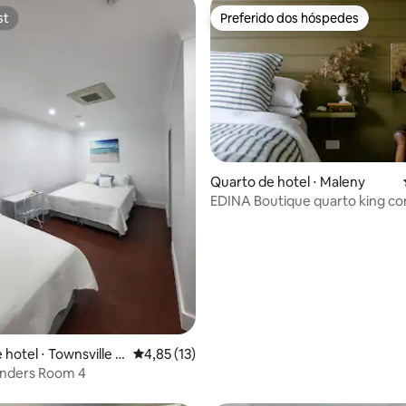
st
Preferido dos hóspedes
st
Preferido dos hóspedes
Quarto de hotel ⋅ Maleny
EDINA Boutique quarto king c
 média de 5, 5 avaliações
banheiro + piscina resort
 hotel ⋅ Townsville C
4,85 de uma avaliação média de 5, 13 avalia
4,85 (13)
inders Room 4