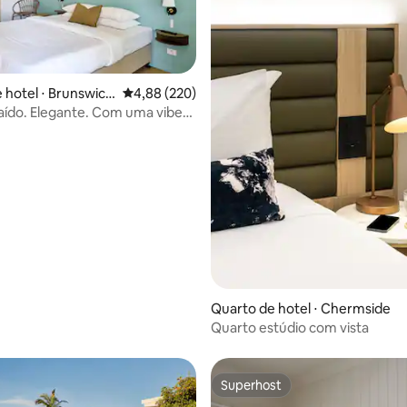
édia de 5, 231 avaliações
 hotel ⋅ Brunswick
4,88 de uma avaliação média de 5, 220 avalia
4,88 (220)
ído. Elegante. Com uma vibe
Cama king.
Quarto de hotel ⋅ Chermside
Quarto estúdio com vista
Superhost
Superhost