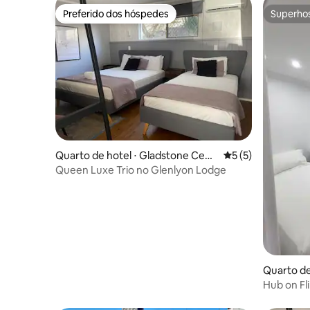
Preferido dos hóspedes
Superho
Preferido dos hóspedes
Superho
Quarto de hotel ⋅ Gladstone Cent
5 de uma avaliação
5 (5)
ral
Queen Luxe Trio no Glenlyon Lodge
Quarto de
ity
Hub on Fl