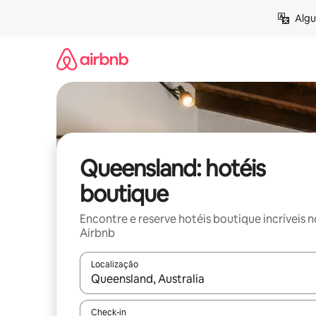
Pular
Algu
para
o
conteúdo
Queensland: hotéis
boutique
Encontre e reserve hotéis boutique incríveis n
Airbnb
Localização
Quando os resultados estiverem disponíveis, expl
Check-in