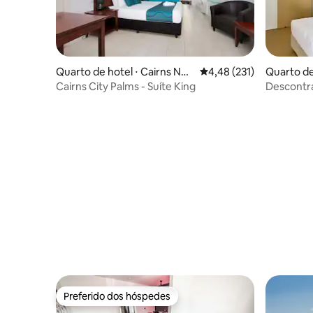
Quarto de hotel ⋅ Cairns Nor
4,48 de uma avaliação m
4,48 (231)
Quarto de
th
Heads
Cairns City Palms - Suíte King
Descontra
tropical. 
Preferido dos hóspedes
Preferido dos hóspedes