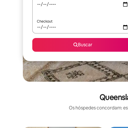
Checkout
Buscar
Queensla
Os hóspedes concordam: este