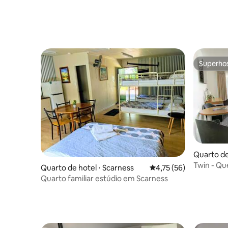
Superho
Superho
Quarto de
s
Twin - Q
Quarto de hotel ⋅ Scarness
4,75 de uma avaliação 
4,75 (56)
Motel
Quarto familiar estúdio em Scarness