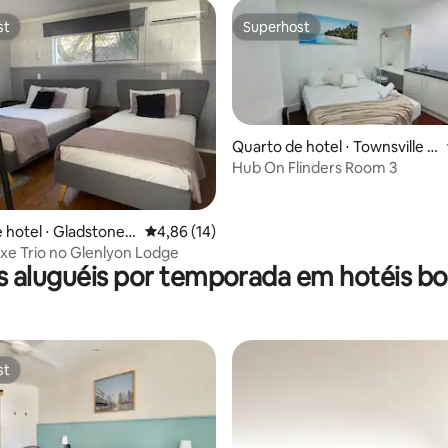
st
Superhost
st
Superhost
média de 5, 20 avaliações
Quarto de hotel ⋅ Townsville C
ity
Hub On Flinders Room 3
 hotel ⋅ Gladstone
4,86 de uma avaliação média de 5, 14 avalia
4,86 (14)
e Trio no Glenlyon Lodge
s aluguéis por temporada em hotéis bo
st
st