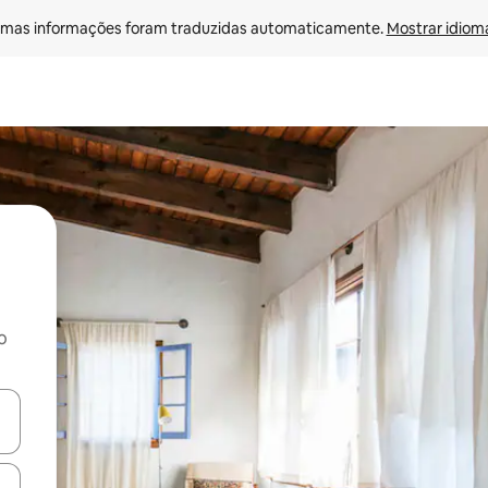
mas informações foram traduzidas automaticamente. 
Mostrar idioma
o
ore-os usando as seta para cima e para baixo do teclado ou tocando e