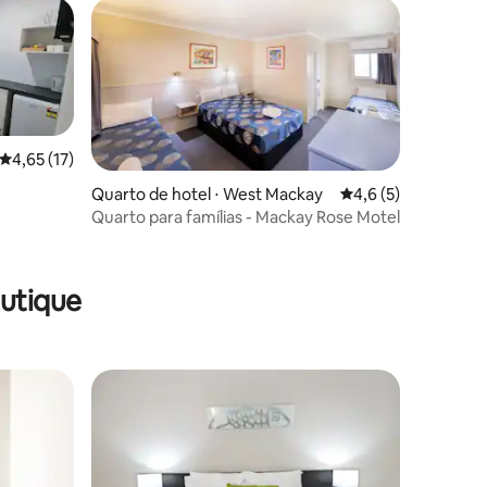
4,65 de uma avaliação média de 5, 17 avaliações
4,65 (17)
Quarto de hotel ⋅ West Mackay
4,6 de uma avaliaçã
4,6 (5)
Quarto para famílias - Mackay Rose Motel
ções
utique