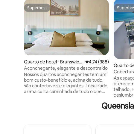
Superhost
Superho
Superhost
Superho
Quarto de hotel ⋅ Brunswick
4,74 de uma avaliação m
4,74 (388)
Quarto de
Heads
Aconchegante, elegante e descontraído
Cobertura
Nossos quartos aconchegantes têm um
à praia d
As espaço
bom custo-benefício e, acima de tudo,
oferecem 
são confortáveis e elegantes. Localizado
telhado, r
a uma curta caminhada de tudo o que
deslumbra
Brunswick Heads tem a oferecer, mas
principal
desfruta de uma vibração tropical
Queensla
spa à bei
descontraída. As comodidades incluem
ideais pa
uma piscina de água salgada com
relaxar e
espreguiçadeiras, uma cabana para
interiore
churrasco, uma estação de hidratação e
no ambie
aluguel de bicicletas gratuito.