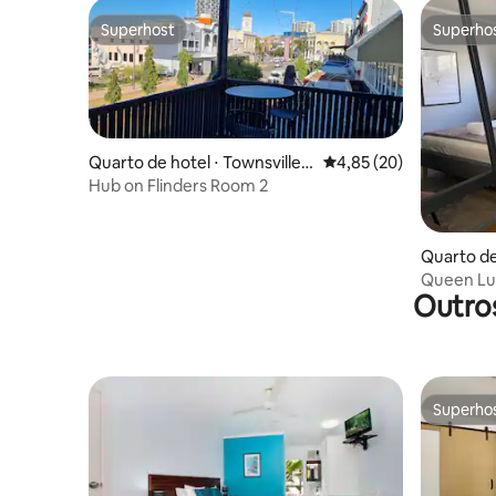
Superhost
Superho
Superhost
Superho
Quarto de hotel ⋅ Townsville
4,85 de uma avaliação 
4,85 (20)
City
Hub on Flinders Room 2
Quarto de
Central
Queen Lux
Outro
Superho
Superho