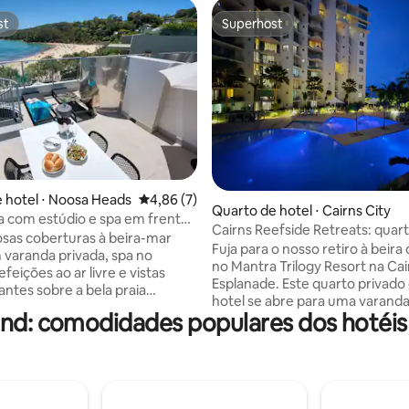
st
Superhost
st
Superhost
édia de 5, 388 avaliações
 hotel ⋅ Noosa Heads
4,86 de uma avaliação média de 5, 7 avalia
4,86 (7)
Quarto de hotel ⋅ Cairns City
 com estúdio e spa em frente
Cairns Reefside Retreats: quar
e Noosa
sas coberturas à beira-mar
hotel privativo
Fuja para o nosso retiro à beira 
varanda privada, spa no
no Mantra Trilogy Resort na Cai
efeições ao ar livre e vistas
Esplanade. Este quarto privado 
ntes sobre a bela praia
hotel se abre para uma varanda
 de Noosa. Nossas coberturas de
nd: comodidades populares dos hotéis
com vista para a piscina do res
ra-mar em plano aberto são
estilo lagoa com vista parcial pa
ra solteiros e casais que querem
chamando você para a Grande 
 recarregar as energias. Os
de Corais. A poucos passos do
s contemporâneos se inspiram
jantar de Cairns, do Terminal d
nte de Noosa e apresentam
Recifes e da famosa lagoa de á