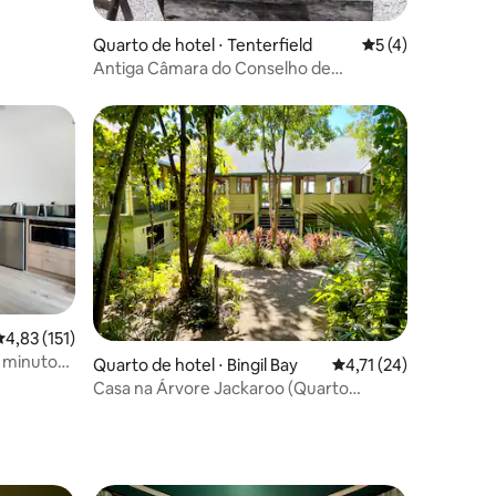
Quarto de hotel ⋅ Tenterfield
5 de uma avaliaçã
5 (4)
Antiga Câmara do Conselho de
Tenterfield
ções
,83 de uma avaliação média de 5, 151 avaliações
4,83 (151)
 minutos
Quarto de hotel ⋅ Bingil Bay
4,71 de uma avaliação
4,71 (24)
Casa na Árvore Jackaroo (Quarto
Familiar Privativo)