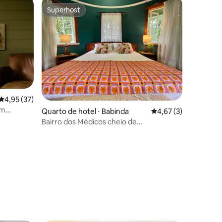
Superhost
Superhost
4,95 de uma avaliação média de 5, 37 avaliações
4,95 (37)
om
Quarto de hotel ⋅ Babinda
4,67 de uma avaliaçã
4,67 (3)
Bairro dos Médicos cheio de
personagens
ções