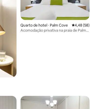
ções
Quarto de hotel ⋅ Palm Cove
4,48 de uma avaliação
4,48 (58)
Acomodação privativa na praia de Palm
Cove