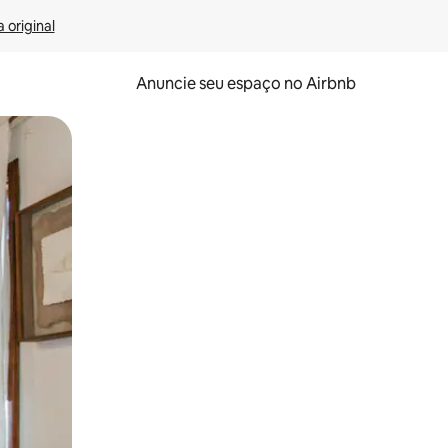
 original
Anuncie seu espaço no Airbnb
 deslizando o dedo na tela.