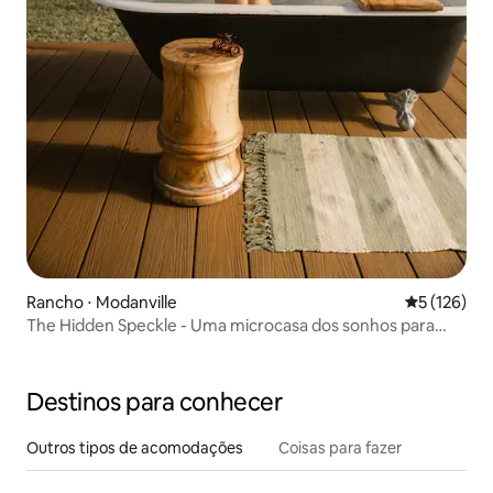
Rancho ⋅ Modanville
5 de uma av
5 (126)
The Hidden Speckle - Uma microcasa dos sonhos para
duas pessoas
Destinos para conhecer
Outros tipos de acomodações
Coisas para fazer