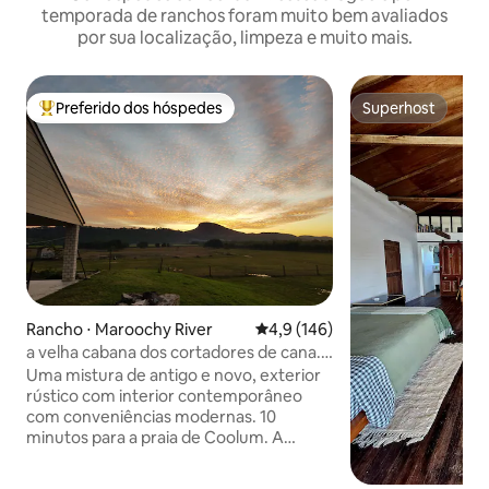
temporada de ranchos foram muito bem avaliados
por sua localização, limpeza e muito mais.
Preferido dos hóspedes
Superhost
Entre os melhores preferidos dos hóspedes
Superhost
Rancho ⋅ Maroochy River
4,9 de uma avaliação média de 
4,9 (146)
a velha cabana dos cortadores de cana.
10 min para a praia.
Uma mistura de antigo e novo, exterior
rústico com interior contemporâneo
com conveniências modernas. 10
minutos para a praia de Coolum. A
cabana tem uma cama queen size e
também um sofá-cama de qualidade