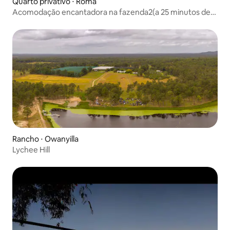
Quarto privativo ⋅ Roma
Acomodação encantadora na fazenda2(a 25 minutos de
Roma)
Rancho ⋅ Owanyilla
Lychee Hill