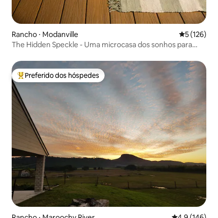
Rancho ⋅ Modanville
5 de uma av
5 (126)
The Hidden Speckle - Uma microcasa dos sonhos para
duas pessoas
Preferido dos hóspedes
Entre os melhores preferidos dos hóspedes
Rancho ⋅ Maroochy River
4,9 de uma av
4,9 (146)