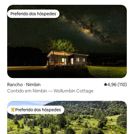
Preferido dos hóspedes
Preferido dos hóspedes
Rancho ⋅ Nimbin
4,96 de uma av
4,96 (110)
Contido em Nimbin — Wollumbin Cottage
Preferido dos hóspedes
Entre os melhores preferidos dos hóspedes