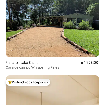
Rancho ⋅ Lake Eacham
4,97 de uma av
4,97 (230)
Casa de campo Whispering Pines
Preferido dos hóspedes
Entre os melhores preferidos dos hóspedes