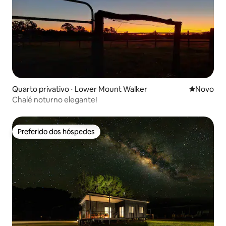
Quarto privativo ⋅ Lower Mount Walker
Novo lugar
Novo
Chalé noturno elegante!
Preferido dos hóspedes
Preferido dos hóspedes