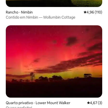
Rancho ⋅ Nimbin
4,96 de uma av
4,96 (110)
Contido em Nimbin — Wollumbin Cottage
Quarto privativo ⋅ Lower Mount Walker
4,67 de uma 
4,67 (3)
Quase perfeito!