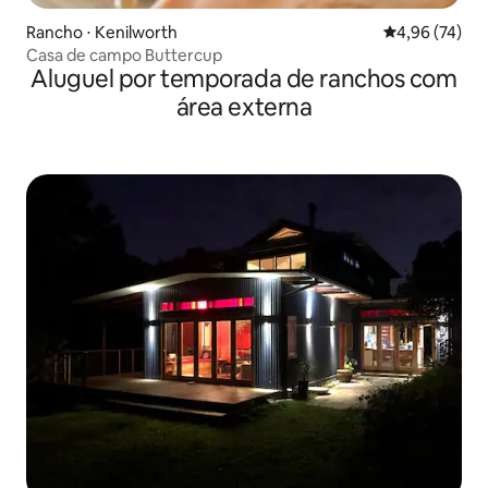
Rancho ⋅ Kenilworth
4,96 de uma a
4,96 (74)
Casa de campo Buttercup
Aluguel por temporada de ranchos com
área externa