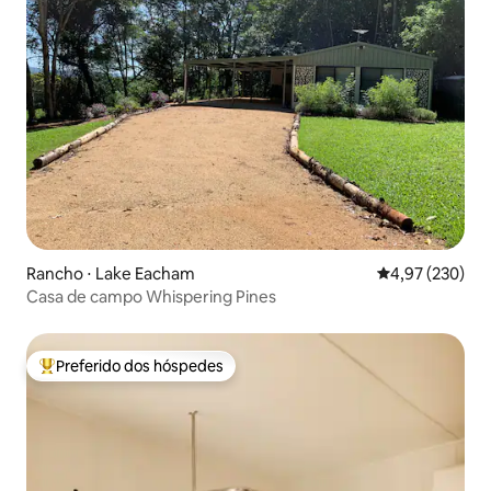
Rancho ⋅ Lake Eacham
4,97 de uma av
4,97 (230)
Casa de campo Whispering Pines
Preferido dos hóspedes
Entre os melhores preferidos dos hóspedes