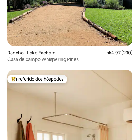
Rancho ⋅ Lake Eacham
4,97 de uma av
4,97 (230)
Casa de campo Whispering Pines
Preferido dos hóspedes
Entre os melhores preferidos dos hóspedes