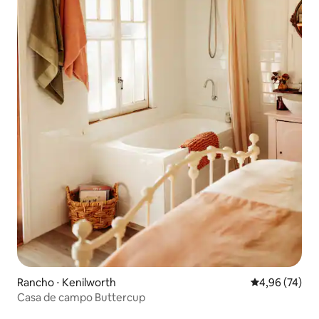
Rancho ⋅ Kenilworth
4,96 de uma a
4,96 (74)
Casa de campo Buttercup