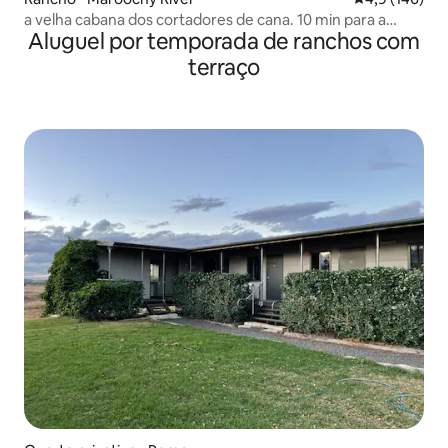
a velha cabana dos cortadores de cana. 10 min para a
Aluguel por temporada de ranchos com
praia.
terraço