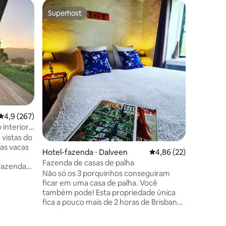
Superhost
Prefe
Superhost
Entre o
Vila ⋅ Wi
ções
Skyview H
4,9 de uma avaliação média de 5, 267 avaliações
4,9 (267)
de Byron
Vistas d
 interior
distância 
 vistas do
vila ecol
 as vacas
Hotel-fazenda ⋅ Dalveen
4,86 de uma avaliação
4,86 (22)
autossuf
Fazenda de casas de palha
gado, pr
fazenda
Não só os 3 porquinhos conseguiram
deslumbra
m vistas
ficar em uma casa de palha. Você
partir d
entirá
também pode! Esta propriedade única
de cânha
 de
fica a pouco mais de 2 horas de Brisbane,
rústica e pis
onesa
a poucos minutos de Stanthorpe e no
com vidro d
entável é
meio de tantas coisas para ver e fazer.
francesa
o com