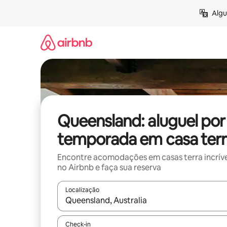
Pular
Algu
para
o
conteúdo
Queensland: aluguel por
temporada em casa terr
Encontre acomodações em casas terra incríve
no Airbnb e faça sua reserva
Localização
Quando os resultados estiverem disponíveis, expl
Check-in