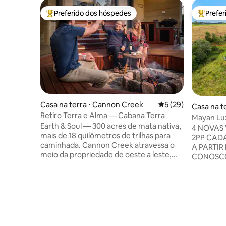
Preferido dos hóspedes
Prefe
Entre os melhores preferidos dos hóspedes
Entre os
Casa na terra ⋅ Cannon Creek
5 de uma avaliação 
5 (29)
Casa na te
Retiro Terra e Alma — Cabana Terra
Mayan Lux
Earth & Soul — 300 acres de mata nativa,
Hinterlan
4 NOVAS 
mais de 18 quilômetros de trilhas para
2PP CAD
caminhada. Cannon Creek atravessa o
A PARTIR 
meio da propriedade de oeste a leste,
CONOSCO
abrindo-se para um leito de riacho
A Fazend
rochoso e aberto e um desfiladeiro
sob medid
natural Em nosso limite inferior e
40 minuto
oriental, Cannon Creek se junta ao
para o ca
Broadwater, onde Doro 's Hole é um
de terra batida. Casa Maya
buraco de água aberto natural, com 400
suítes KB
metros de comprimento. Apenas cerca
QB/acesso