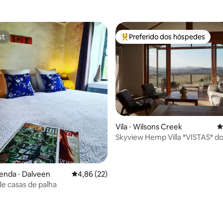
nt
st
Preferido dos hóspedes
st
Entre os melhores preferidos d
Vila ⋅ Wilsons Creek
4
Skyview Hemp Villa *VISTAS* do 
édia de 5, 213 avaliações
de Byron
enda ⋅ Dalveen
4,86 de uma avaliação média de 5, 22 avalia
4,86 (22)
e casas de palha