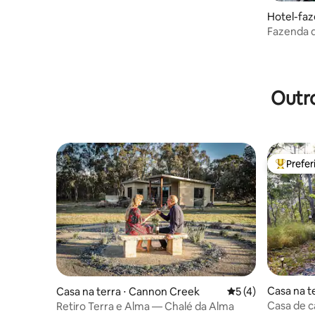
Hotel-faz
Fazenda d
Outro
Prefe
Entre os
Casa na t
Casa na terra ⋅ Cannon Creek
5 de uma avaliação
5 (4)
Casa de c
Retiro Terra e Alma — Chalé da Alma