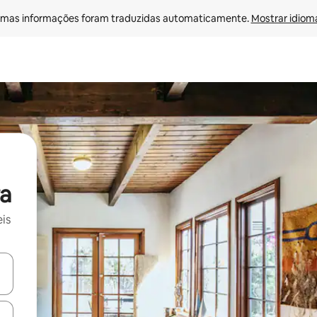
mas informações foram traduzidas automaticamente. 
Mostrar idioma
a
is
ore-os usando as seta para cima e para baixo do teclado ou tocando e