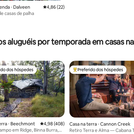
enda ⋅ Dalveen
4,86 de uma avaliação média de 5, 22 avalia
4,86 (22)
e casas de palha
s aluguéis por temporada em casas na
rido dos hóspedes
Preferido dos hóspedes
 melhores preferidos dos hóspedes
Entre os melhores preferidos d
erra ⋅ Beechmont
4,98 de uma avaliação média de 5, 408 avalia
4,98 (408)
 média de 5, 4 avaliações
Casa na terra ⋅ Cannon Creek
ampo em Ridge, Binna Burra,
Retiro Terra e Alma — Cabana 