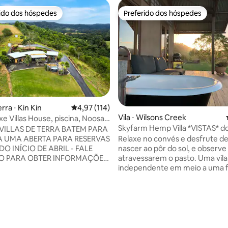
rido dos hóspedes
Preferido dos hóspedes
 melhores preferidos dos hóspedes
Preferido dos hóspedes
média de 5, 29 avaliações
rra ⋅ Kin Kin
4,97 de uma avaliação média de 5, 114 avalia
4,97 (114)
Vila ⋅ Wilsons Creek
e Villas House, piscina, Noosa
Skyfarm Hemp Villa *VISTAS* do
d
VILLAS DE TERRA BATEM PARA
de Byron
Relaxe no convés e desfrute de
A UMA ABERTA PARA RESERVAS
nascer ao pôr do sol, e observe
DO INÍCIO DE ABRIL - FALE
atravessarem o pasto. Uma vila
 PARA OBTER INFORMAÇÕES!
independente em meio a uma 
a Maia oferece acomodações
de gado em funcionamento, co
a e sustentáveis em Kin Kin, a
distantes do campo - você se s
s de Noosa. 100 acres, vista
imerso no campo. Estilo rústico
mpo, todas as vilas construídas
fazenda com uma estética jap
n Luxe Villas: 2
única, nossa vila ecológica sust
 independentes com deck.
um refúgio saudável e tranquil
 ao banheiro separado.