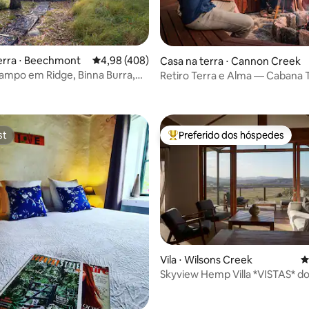
erra ⋅ Beechmont
4,98 de uma avaliação média de 5, 408 avalia
4,98 (408)
 média de 5, 4 avaliações
Casa na terra ⋅ Cannon Creek
ampo em Ridge, Binna Burra,
Retiro Terra e Alma — Cabana 
nt
st
Preferido dos hóspedes
st
Entre os melhores preferidos d
Vila ⋅ Wilsons Creek
4
Skyview Hemp Villa *VISTAS* do 
édia de 5, 213 avaliações
de Byron