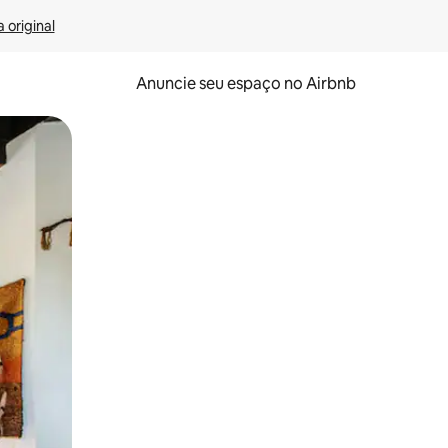
 original
Anuncie seu espaço no Airbnb
 deslizando o dedo na tela.