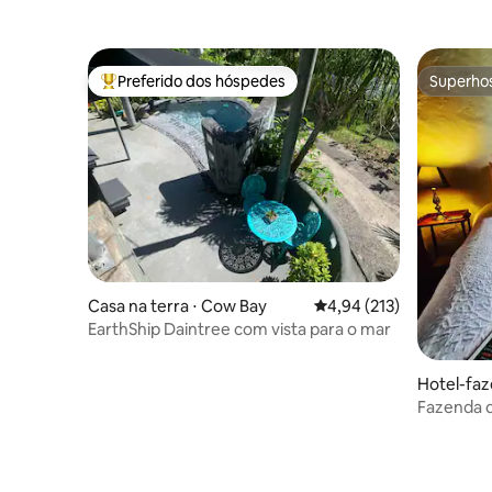
Beechmo
Preferido dos hóspedes
Superho
Entre os melhores preferidos dos hóspedes
Superho
Casa na terra ⋅ Cow Bay
4,94 de uma avaliação m
4,94 (213)
EarthShip Daintree com vista para o mar
Hotel-faz
Fazenda d