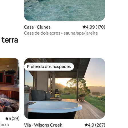
ções
Casa ⋅ Clunes
4,99 de uma avaliação 
4,99 (170)
Casa de dois acres - sauna/spa/lareira
 terra
Preferido dos hóspedes
os hóspedes
Preferido dos hóspedes
ções
5 de uma avaliação média de 5, 29 avaliações
5 (29)
Terra
Vila ⋅ Wilsons Creek
4,9 de uma avaliação 
4,9 (267)