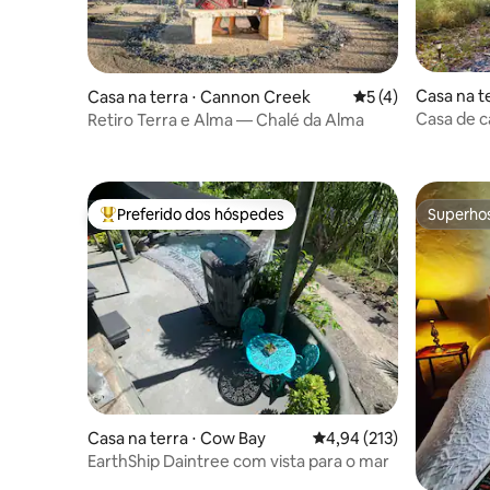
Casa na t
Casa na terra ⋅ Cannon Creek
5 de uma avaliação
5 (4)
Casa de c
Retiro Terra e Alma — Chalé da Alma
Beechmo
Preferido dos hóspedes
Superho
Entre os melhores preferidos dos hóspedes
Superho
Casa na terra ⋅ Cow Bay
4,94 de uma avaliação m
4,94 (213)
EarthShip Daintree com vista para o mar