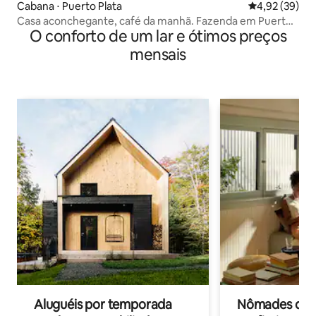
Cabana ⋅ Puerto Plata
4,92 de uma a
4,92 (39)
Casa aconchegante, café da manhã. Fazenda em Puerto
O conforto de um lar e ótimos preços
Plata
mensais
Aluguéis por temporada
Nômades digit