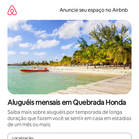
Pular
para
Anuncie seu espaço no Airbnb
o
conteúdo
Aluguéis mensais em Quebrada Honda
Saiba mais sobre aluguéis por temporada de longa
duração que fazem você se sentir em casa em estadias
de um mês ou mais.
Localização