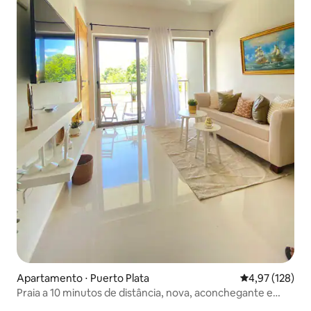
Apartamento ⋅ Puerto Plata
4,97 de uma av
4,97 (128)
Praia a 10 minutos de distância, nova, aconchegante e
moderna