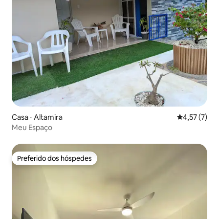
Casa ⋅ Altamira
4,57 de uma 
4,57 (7)
Meu Espaço
Preferido dos hóspedes
Preferido dos hóspedes