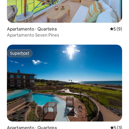
Apartamento ⋅ Quarteira
5 de uma 
5 (9)
Apartamento Seven Pines
Superhost
Superhost
Apartamento ⋅ Quarteira
5 de uma 
5 (3)