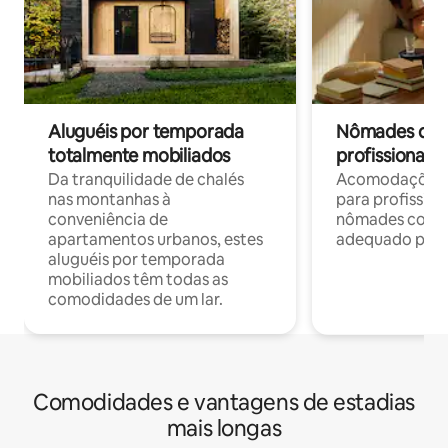
Aluguéis por temporada
Nômades digit
totalmente mobiliados
profissionais 
Da tranquilidade de chalés
Acomodações c
nas montanhas à
para profission
conveniência de
nômades com W
apartamentos urbanos, estes
adequado para 
aluguéis por temporada
mobiliados têm todas as
comodidades de um lar.
Comodidades e vantagens de estadias
mais longas