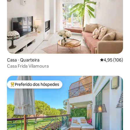
Casa ⋅ Quarteira
4,95 de uma av
4,95 (106)
Casa Frida Vilamoura
Preferido dos hóspedes
Entre os melhores preferidos dos hóspedes