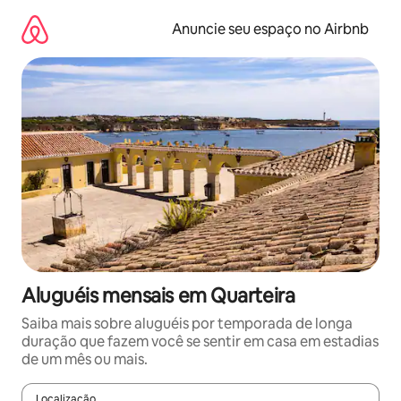
Pular
para
Anuncie seu espaço no Airbnb
o
conteúdo
Aluguéis mensais em Quarteira
Saiba mais sobre aluguéis por temporada de longa
duração que fazem você se sentir em casa em estadias
de um mês ou mais.
Localização