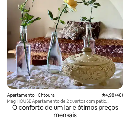
Apartamento ⋅ Chtoura
4,98 de uma a
4,98 (48)
Mag HOUSE Apartamento de 2 quartos com pátio.
O conforto de um lar e ótimos preços
Chtoura.
mensais