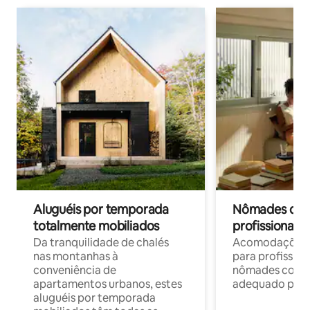
Aluguéis por temporada
Nômades digit
totalmente mobiliados
profissionais 
Da tranquilidade de chalés
Acomodações c
nas montanhas à
para profission
conveniência de
nômades com W
apartamentos urbanos, estes
adequado para 
aluguéis por temporada