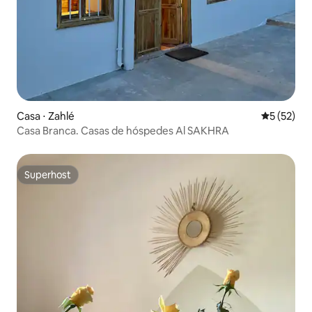
Casa ⋅ Zahlé
5 de uma a
5 (52)
Casa Branca. Casas de hóspedes Al SAKHRA
Superhost
Superhost