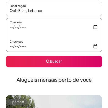
Localização
Quando os resultados estiverem disponíveis, explore-os usando
Check-in
Checkout
Buscar
Aluguéis mensais perto de você
Superhost
Superhost