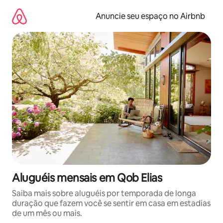
Pular
para
Anuncie seu espaço no Airbnb
o
conteúdo
Aluguéis mensais em Qob Elias
Saiba mais sobre aluguéis por temporada de longa
duração que fazem você se sentir em casa em estadias
de um mês ou mais.