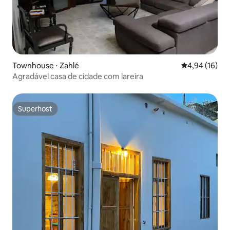
Townhouse ⋅ Zahlé
4,94 de uma a
4,94 (16)
Agradável casa de cidade com lareira
Superhost
Superhost