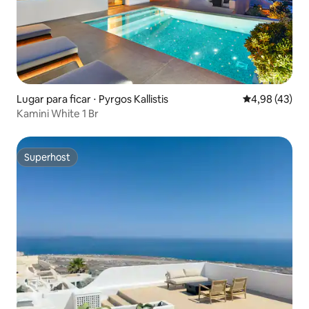
Lugar para ficar ⋅ Pyrgos Kallistis
4,98 de uma a
4,98 (43)
Kamini White 1 Br
Superhost
Superhost