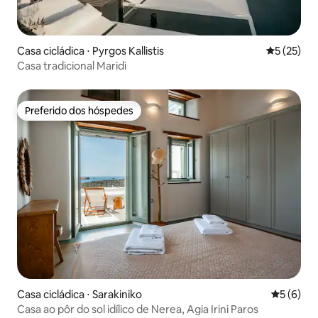
Casa cicládica ⋅ Pyrgos Kallistis
5 de uma a
5 (25)
Casa tradicional Maridi
Preferido dos hóspedes
Preferido dos hóspedes
Casa cicládica ⋅ Sarakiniko
5 de uma 
5 (6)
Casa ao pôr do sol idílico de Nerea, Agia Irini Paros