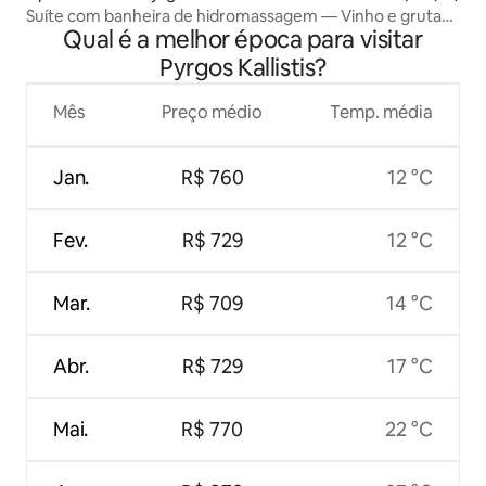
Suíte com banheira de hidromassagem — Vinho e grutas
Qual é a melhor época para visitar
no Santorini
Pyrgos Kallistis?
Mês
Preço médio
Temp. média
Jan.
R$ 760
12 °C
Fev.
R$ 729
12 °C
Mar.
R$ 709
14 °C
Abr.
R$ 729
17 °C
Mai.
R$ 770
22 °C