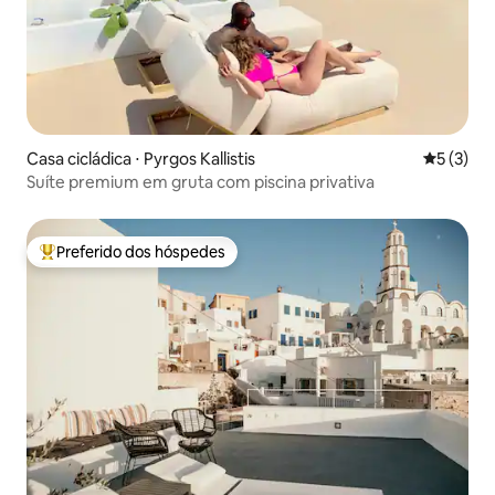
Casa cicládica ⋅ Pyrgos Kallistis
5 de uma 
5 (3)
Suíte premium em gruta com piscina privativa
Preferido dos hóspedes
Entre os melhores preferidos dos hóspedes