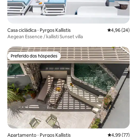
Casa cicládica ⋅ Pyrgos Kallistis
4,96 de uma a
4,96 (24)
Aegean Essence / kallisti Sunset villa
Preferido dos hóspedes
Preferido dos hóspedes
Apartamento ⋅ Pyrgos Kallistis
4,99 de uma a
4,99 (77)