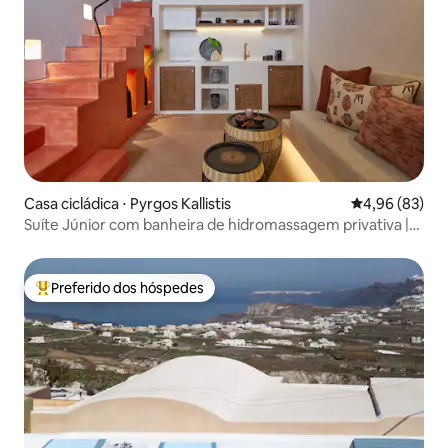
Casa cicládica ⋅ Pyrgos Kallistis
4,96 de uma a
4,96 (83)
Suíte Júnior com banheira de hidromassagem privativa |
Domus Hestia
Preferido dos hóspedes
Entre os melhores preferidos dos hóspedes