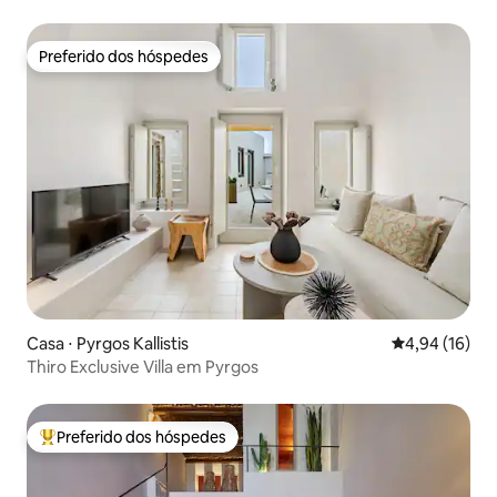
Preferido dos hóspedes
Preferido dos hóspedes
Casa ⋅ Pyrgos Kallistis
4,94 de uma a
4,94 (16)
Thiro Exclusive Villa em Pyrgos
Preferido dos hóspedes
Entre os melhores preferidos dos hóspedes