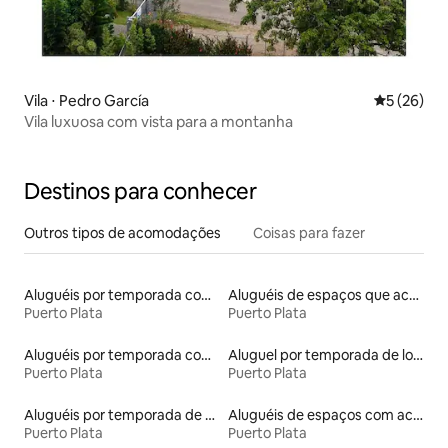
Vila ⋅ Pedro García
5 de uma a
5 (26)
Vila luxuosa com vista para a montanha
Destinos para conhecer
Outros tipos de acomodações
Coisas para fazer
Aluguéis por temporada com acesso ao lago
Aluguéis de espaços que aceitam animais de estimação
Puerto Plata
Puerto Plata
Aluguéis por temporada com banheira de hidromassagem
Aluguel por temporada de lofts
Puerto Plata
Puerto Plata
Aluguéis por temporada de acomodações de luxo
Aluguéis de espaços com acesso direto a pistas de esqui
Puerto Plata
Puerto Plata