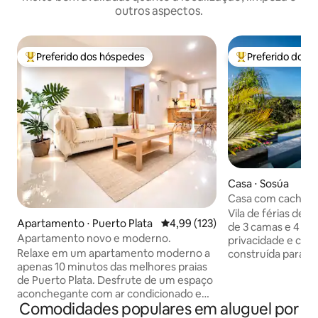
outros aspectos.
Preferido dos hóspedes
Preferido dos 
Entre os melhores preferidos dos hóspedes
Entre os melhore
Casa ⋅ Sosúa
Casa com cachoei
Vila de férias de lu
Apartamento ⋅ Puerto Plata
4,99 de uma avaliação média de 
4,99 (123)
de 3 camas e 4 ba
Apartamento novo e moderno.
privacidade e com
Relaxe em um apartamento moderno a
construída para e
apenas 10 minutos das melhores praias
todos os quartos. 
de Puerto Plata. Desfrute de um espaço
segurança 24 hora
aconchegante com ar condicionado em
vistas da piscina d
Comodidades populares em aluguel por
todas as áreas, ideal para famílias, casais
jacuzzi. Para uma experiência incrível,