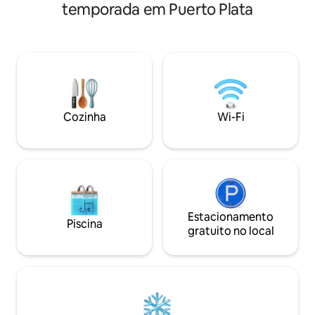
ou viajantes que buscam conforto e
esta vila é isso! SEM taxa de limpeza,
temporada em Puerto Plata
tranquilidade. Você se sentirá em casa:
serviço de limpeza
• Wi-Fi de alta velocidade. • 2
noites, Apenas 4 m
quartos com camas confortáveis para
Praia de Sosua, Pra
um sono tranquilo. • 2 banheiros
restaurantes/bare
completos. • Cozinha totalmente
- Perto de tudo!! 
equipada para preparar suas refeições
aeroporto POP e a
favoritas. • Espaços modernos,
de golfe Playa Dor
limpos e elegantemente decorados.
Cozinha
Wi-Fi
Conheça Puerto Plata com total
conforto!
Estacionamento
Piscina
gratuito no local