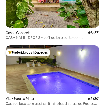
Casa ⋅ Cabarete
5 de uma a
5 (57)
CASA NAMI - DROP 2 ~ Loft de luxo perto do mar.
Preferido dos hóspedes
Entre os melhores preferidos dos hóspedes
Vila ⋅ Puerto Plata
5 de uma a
5 (30)
Casa de luxo com piscina · 5 minutos da praia de Puerto