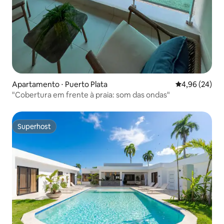
Apartamento ⋅ Puerto Plata
4,96 de uma a
4,96 (24)
"Cobertura em frente à praia: som das ondas"
Superhost
Superhost