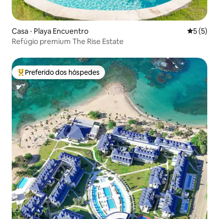
Casa ⋅ Playa Encuentro
5 de uma 
5 (5)
Refúgio premium The Rise Estate
Preferido dos hóspedes
Entre os melhores preferidos dos hóspedes