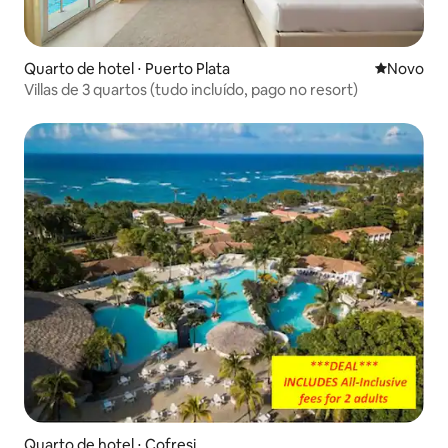
Quarto de hotel ⋅ Puerto Plata
Novo lugar
Novo
Villas de 3 quartos (tudo incluído, pago no resort)
Quarto de hotel ⋅ Cofresi