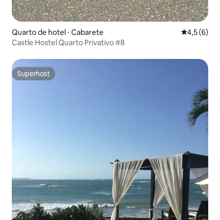
Quarto de hotel ⋅ Cabarete
4,5 de uma 
4,5 (6)
Castle Hostel Quarto Privativo #8
Superhost
Superhost