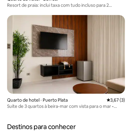
Resort de praia: inclui taxa com tudo incluso para 2
adultos!
Quarto de hotel ⋅ Puerto Plata
3,67 de uma 
3,67 (3)
Suíte de 3 quartos à beira-mar com vista para o mar •
Acomoda 8
Destinos para conhecer