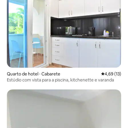
Quarto de hotel ⋅ Cabarete
4,69 de uma a
4,69 (13)
Estúdio com vista para a piscina, kitchenette e varanda