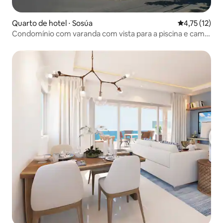
Quarto de hotel ⋅ Sosúa
4,75 de uma a
4,75 (12)
Condomínio com varanda com vista para a piscina e cama
king size