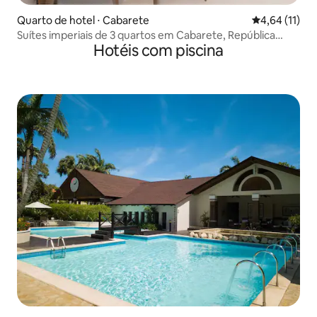
Quarto de hotel ⋅ Cabarete
4,64 de uma a
4,64 (11)
Suítes imperiais de 3 quartos em Cabarete, República
Hotéis com piscina
Dominicana