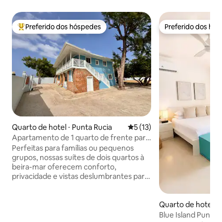
Preferido dos hóspedes
Preferido dos hó
Entre os melhores preferidos dos hóspedes
Preferido dos hó
Quarto de hotel ⋅ Punta Rucia
5 de uma avaliação média de
5 (13)
Apartamento de 1 quarto de frente para
o mar
Perfeitas para famílias ou pequenos
grupos, nossas suítes de dois quartos à
beira-mar oferecem conforto,
privacidade e vistas deslumbrantes para
o mar. Cada unidade inclui dois quartos
aconchegantes, uma sala de estar
compartilhada, banheiro privativo e uma
Quarto de hotel ⋅ 
varanda ou terraço a poucos passos da
Blue Island Punta 