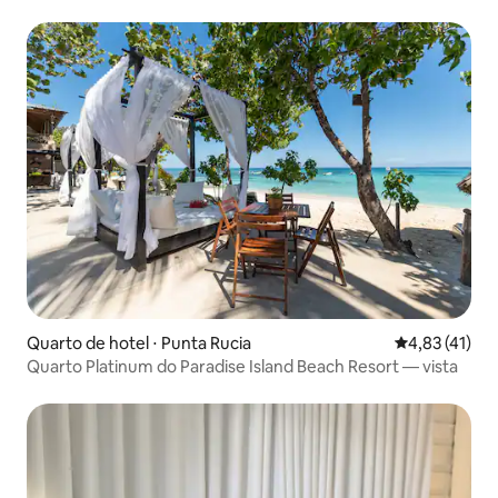
Quarto de hotel ⋅ Punta Rucia
4,83 de uma a
4,83 (41)
Quarto Platinum do Paradise Island Beach Resort — vista