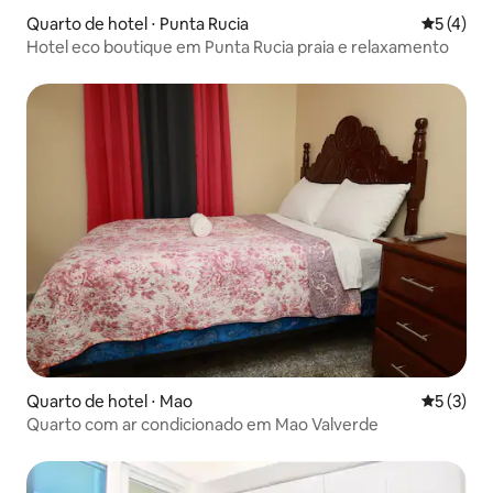
Quarto de hotel ⋅ Punta Rucia
5 de uma 
5 (4)
Hotel eco boutique em Punta Rucia praia e relaxamento
Quarto de hotel ⋅ Mao
5 de uma 
5 (3)
Quarto com ar condicionado em Mao Valverde