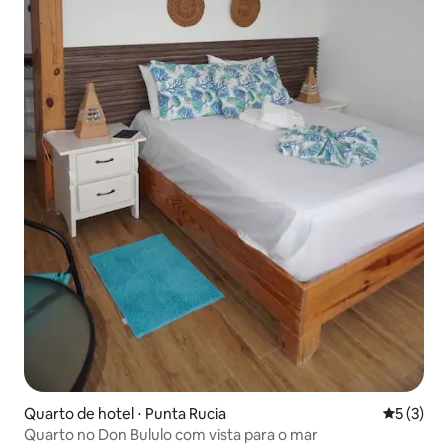
Quarto de hotel ⋅ Punta Rucia
5 de uma 
5 (3)
Quarto no Don Bululo com vista para o mar