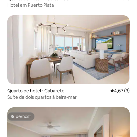
Hotel em Puerto Plata
Quarto de hotel ⋅ Cabarete
4,67 de uma 
4,67 (3)
Suíte de dois quartos à beira-mar
Superhost
Superhost