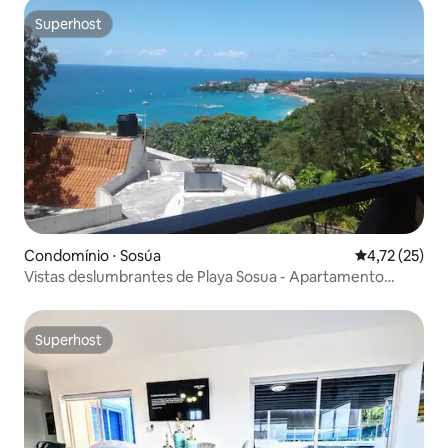
Superhost
Superhost
Condomínio ⋅ Sosúa
4,72 de uma a
4,72 (25)
Vistas deslumbrantes de Playa Sosua - Apartamento
Estúdio
Superhost
Superhost