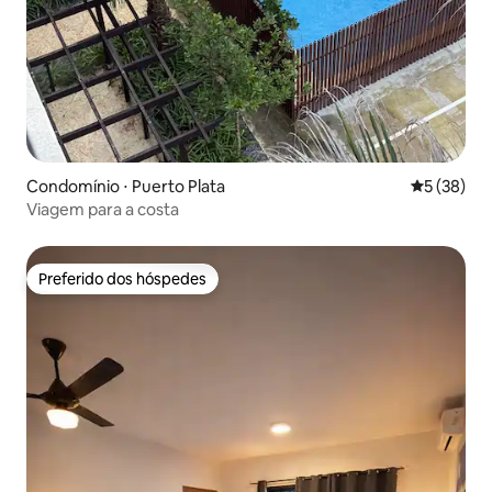
Condomínio ⋅ Puerto Plata
5 de uma a
5 (38)
Viagem para a costa
Preferido dos hóspedes
Preferido dos hóspedes