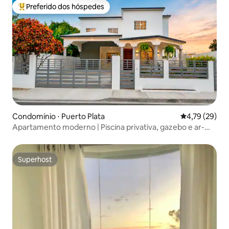
Preferido dos hóspedes
Entre os melhores preferidos dos hóspedes
Condomínio ⋅ Puerto Plata
4,79 de uma a
4,79 (29)
Apartamento moderno | Piscina privativa, gazebo e ar-
condicionado
Superhost
Superhost