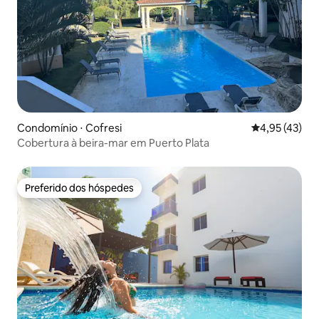
Condomínio ⋅ Cofresi
4,95 de uma a
4,95 (43)
Cobertura à beira-mar em Puerto Plata
Preferido dos hóspedes
Preferido dos hóspedes