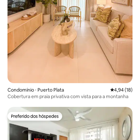
Condomínio ⋅ Puerto Plata
4,94 de uma a
4,94 (18)
Cobertura em praia privativa com vista para a montanha
Preferido dos hóspedes
Preferido dos hóspedes