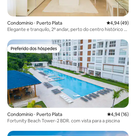
Condomínio ⋅ Puerto Plata
4,94 de uma a
4,94 (49)
Elegante e tranquilo, 2º andar, perto do centro histórico e
da praia
Preferido dos hóspedes
Preferido dos hóspedes
Condomínio ⋅ Puerto Plata
4,94 de uma a
4,94 (16)
Fortunity Beach Tower-2 BDR. com vista para a piscina