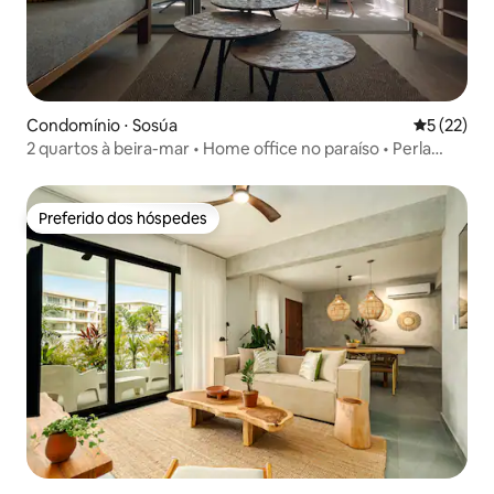
Condomínio ⋅ Sosúa
5 de uma a
5 (22)
2 quartos à beira-mar • Home office no paraíso • Perla
Marina
Preferido dos hóspedes
Preferido dos hóspedes