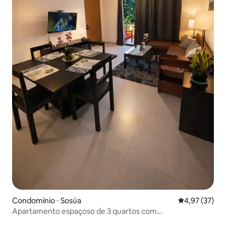
Condomínio ⋅ Sosúa
4,97 de uma a
4,97 (37)
Apartamento espaçoso de 3 quartos com
estacionamento