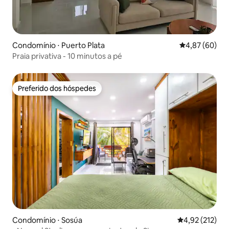
Condomínio ⋅ Puerto Plata
4,87 de uma a
4,87 (60)
Praia privativa - 10 minutos a pé
Preferido dos hóspedes
Preferido dos hóspedes
Condomínio ⋅ Sosúa
4,92 de uma av
4,92 (212)