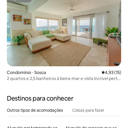
Superhost
Condomínio ⋅ Sosúa
4,93 de uma a
4,93 (15)
2 quartos e 2,5 banheiros à beira-mar e vista incrível perto
da cidade
Destinos para conhecer
Outros tipos de acomodações
Coisas para fazer