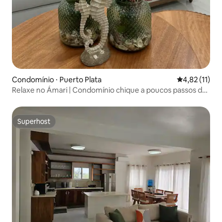
Condomínio ⋅ Puerto Plata
4,82 de uma a
4,82 (11)
Relaxe no Ámari | Condomínio chique a poucos passos da
praia
Superhost
Superhost