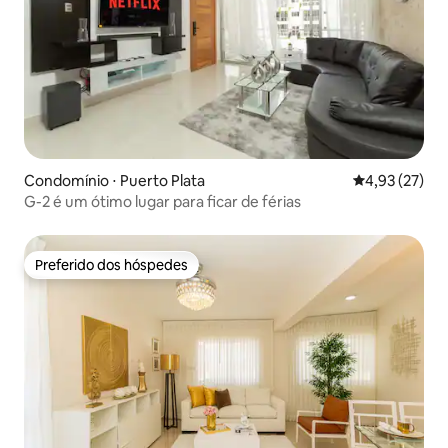
Condomínio ⋅ Puerto Plata
4,93 de uma a
4,93 (27)
G-2 é um ótimo lugar para ficar de férias
Preferido dos hóspedes
Preferido dos hóspedes