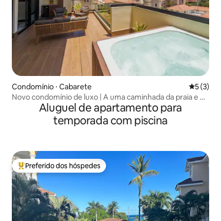
Condomínio ⋅ Cabarete
5 de uma 
5 (3)
Novo condomínio de luxo | A uma caminhada da praia e de
Aluguel de apartamento para
restaurantes
temporada com piscina
Preferido dos hóspedes
Entre os melhores preferidos dos hóspedes