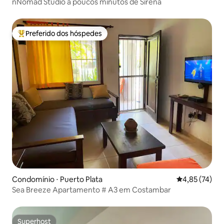
nNomad Studio a poucos minutos de Sirena
Preferido dos hóspedes
Entre os melhores preferidos dos hóspedes
Condomínio ⋅ Puerto Plata
4,85 de uma a
4,85 (74)
Sea Breeze Apartamento # A3 em Costambar
Superhost