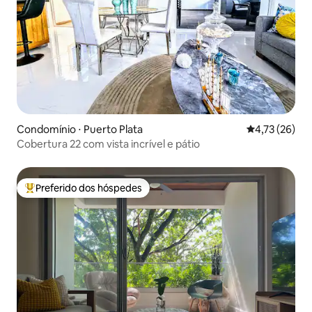
Condomínio ⋅ Puerto Plata
4,73 de uma a
4,73 (26)
Cobertura 22 com vista incrível e pátio
Preferido dos hóspedes
Entre os melhores preferidos dos hóspedes