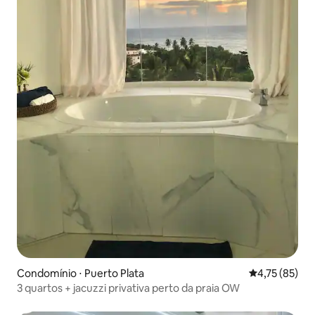
Condomínio ⋅ Puerto Plata
4,75 de uma a
4,75 (85)
3 quartos + jacuzzi privativa perto da praia OW