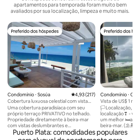
apartamentos para temporada foram muito bem
avaliados por sua localização, limpeza e muito mais.
Preferido dos hóspedes
Preferido dos hó
Preferido dos hóspedes
Preferido dos hó
Condomínio ⋅ Sosúa
4,93 de uma avaliação média de 
4,93 (217)
Condomínio ⋅ Cab
Cobertura luxuosa celestial com vista
Vista de US$ 1 mil
para o mar e de frente para a praia
beira-mar | Terraç
Uma cobertura paradisíaca com seu
🏳Localização, loc
próprio terraço PRIVATIVO no telhado.
localização❣ - voc
Propriedade diretamente à beira-mar
um melhor 🛏apart
com vistas deslumbrantes e
beira-mar. (⛱🏝1
Puerto Plata: comodidades populares
completamente desobstruídas para o
☯vista♥ frontal
mar. Ótimo para casais ou para se
cobertura🏝) Desf