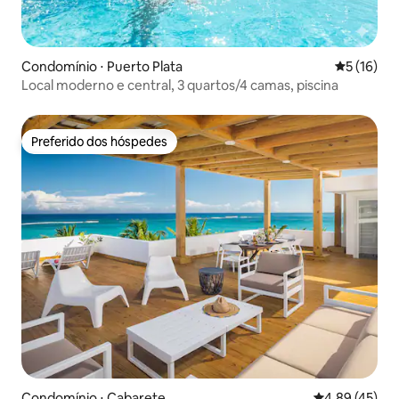
Condomínio ⋅ Puerto Plata
5 de uma a
5 (16)
Local moderno e central, 3 quartos/4 camas, piscina
Preferido dos hóspedes
Preferido dos hóspedes
Condomínio ⋅ Cabarete
4,89 de uma a
4,89 (45)