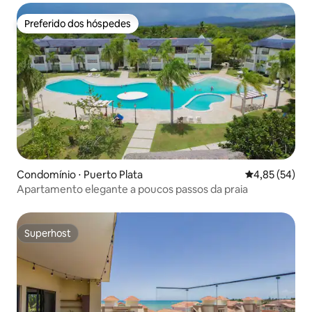
Preferido dos hóspedes
Preferido dos hóspedes
Condomínio ⋅ Puerto Plata
4,85 de uma a
4,85 (54)
Apartamento elegante a poucos passos da praia
Superhost
Superhost