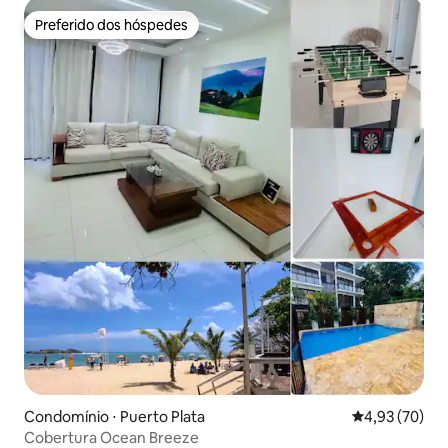
Preferido dos hóspedes
Preferido dos hóspedes
Condomínio ⋅ Puerto Plata
4,93 de uma a
4,93 (70)
Cobertura Ocean Breeze