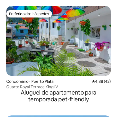
Preferido dos hóspedes
Preferido dos hóspedes
Condomínio ⋅ Puerto Plata
4,88 de uma a
4,88 (42)
Quarto Royal Terrace King IV
Aluguel de apartamento para
temporada pet-friendly