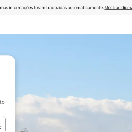
mas informações foram traduzidas automaticamente. 
Mostrar idioma
ito
ore-os usando as seta para cima e para baixo do teclado ou tocando e