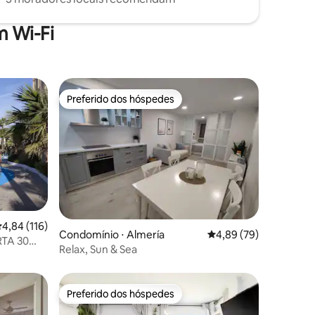
 Wi-Fi
Preferido dos hóspedes
Preferido dos hóspedes
ções
,84 de uma avaliação média de 5, 116 avaliações
4,84 (116)
Condomínio ⋅ Almería
4,89 de uma avaliação
4,89 (79)
RTA 30
Relax, Sun & Sea
Preferido dos hóspedes
Preferido dos hóspedes