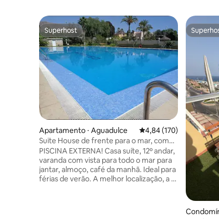
Superhost
Superho
Superhost
Superho
Apartamento ⋅ Aguadulce
4,84 de uma avaliação m
4,84 (170)
Suite House de frente para o mar, com
estacionamento, piscina, Wi-Fi e ar-
PISCINA EXTERNA! Casa suíte, 12º andar,
condicionado
varanda com vista para todo o mar para
jantar, almoço, café da manhã. Ideal para
férias de verão. A melhor localização, a 1
minuto da praia, calçadão, parque, lojas,
mercados. Piscina, estacionamento, ar-
condicionado, Wi-Fi, TV LG de 65" de alta
Condomín
qualidade, banheira de hidromassagem,