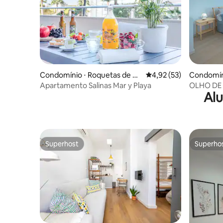
Condomínio ⋅ Roquetas de M
4,92 de uma avaliação 
4,92 (53)
Condomíni
ar
Apartamento Salinas Mar y Playa
OLHO DE 
Alu
Superhost
Superho
Superhost
Superho