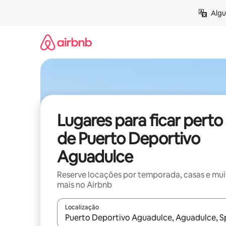
Pular
Algu
para
o
conteúdo
Lugares para ficar perto
de Puerto Deportivo
Aguadulce
Reserve locações por temporada, casas e mu
mais no Airbnb
Localização
Quando os resultados estiverem disponíveis, expl