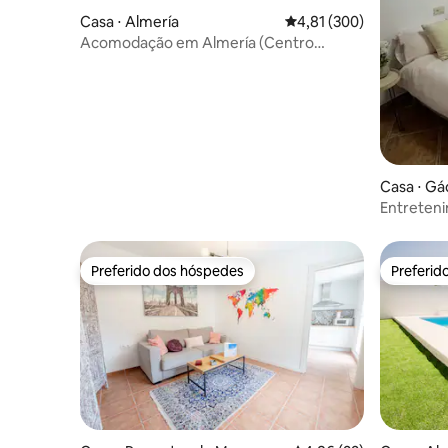
Casa ⋅ Almería
4,81 de uma avaliação m
4,81 (300)
Acomodação em Almería (Centro
Histórico)
Casa ⋅ Gá
Entreten
Preferido dos hóspedes
Preferid
Preferido dos hóspedes
Preferid