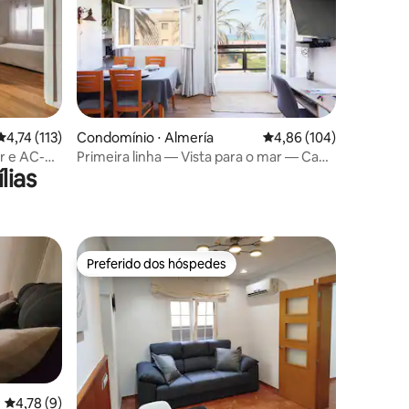
4,74 de uma avaliação média de 5, 113 avaliações
4,74 (113)
Condomínio ⋅ Almería
4,86 de uma avaliação 
4,86 (104)
ções
r e AC-
Primeira linha — Vista para o mar — Cabo
lias
de Gata e golfe
Preferido dos hóspedes
Preferido dos hóspedes
4,78 de uma avaliação média de 5, 9 avaliações
4,78 (9)