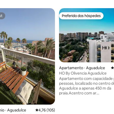
st
Preferido dos hóspedes
st
Preferido dos hóspedes
édia de 5, 170 avaliações
Apartamento ⋅ Aguadulce
4
HO By Olivencia Aguadulce
Apartamento com capacidade 
pessoas, localizado no centro 
Aguadulce a apenas 450 m da
praia.Acentro com ar
condicionado/aquecimento, co
totalmente equipada, TV, banh
privativo com chuveiro, produt
io ⋅ Aguadulce
4,76 de uma avaliação média de 5, 105 avalia
4,76 (105)
higiene pessoal, secador de cab