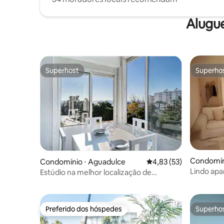
Alugu
Superhost
Superho
Superhost
Superho
Condomín
Condomínio ⋅ Aguadulce
4,83 de uma avaliação 
4,83 (53)
Lindo apa
Estúdio na melhor localização de
piscinas.
Aguadulce
Preferido dos hóspedes
Superho
Preferido dos hóspedes
Superho