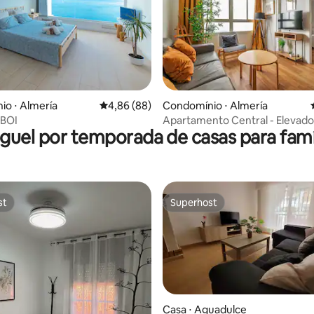
média de 5, 53 avaliações
Condomínio ⋅ Almería
o ⋅ Almería
4,86 de uma avaliação média de 5, 88 avalia
4,86 (88)
Apartamento Central - Elevado
BOI
guel por temporada de casas para famí
Aquecimento
st
Superhost
st
Superhost
Casa ⋅ Aguadulce