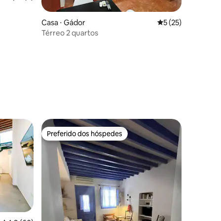
Casa ⋅ Gádor
5 de uma avaliação
5 (25)
Térreo 2 quartos
ções
Preferido dos hóspedes
os hóspedes
Preferido dos hóspedes