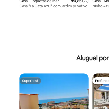
Casa ⋅ Roquetas de Mar
4,86 de uma avaliação 
4,86 (22)
Casa ⋅ Al
Casa "La Gata Azul" com jardim privativo
Ninho Azul
privada |
Aluguel po
Superhost
Preferid
Superhost
Preferid