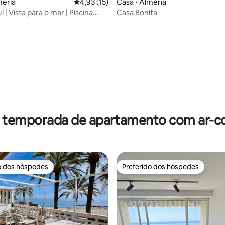
média de 5, 22 avaliações
mería
4,93 de uma avaliação média de 5, 15 avalia
4,93 (15)
Casa ⋅ Almería
 | Vista para o mar | Piscina
Casa Bonita
 Churrasco | Ar-condicionado
r temporada de apartamento com ar-c
o dos hóspedes
Preferido dos hóspedes
o dos hóspedes
Preferido dos hóspedes