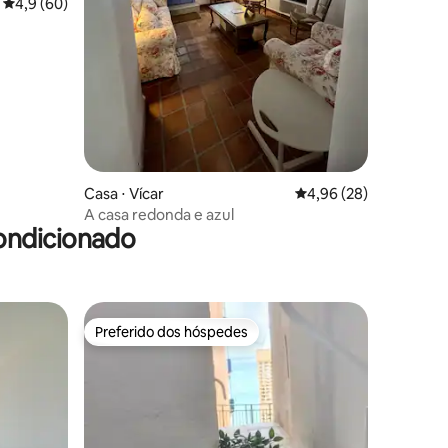
ções
4,9 de uma avaliação média de 5, 60 avaliações
4,9 (60)
Casa ⋅ Vícar
4,96 de uma avaliação
4,96 (28)
A casa redonda e azul
ondicionado
Preferido dos hóspedes
Preferido dos hóspedes