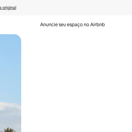
 original
Anuncie seu espaço no Airbnb
 deslizando o dedo na tela.