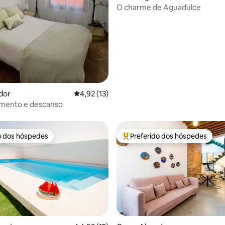
O charme de Aguadulce
édia de 5, 300 avaliações
dor
4,92 de uma avaliação média de 5, 13 avalia
4,92 (13)
imento e descanso
o dos hóspedes
Preferido dos hóspedes
o dos hóspedes
Entre os melhores preferidos d