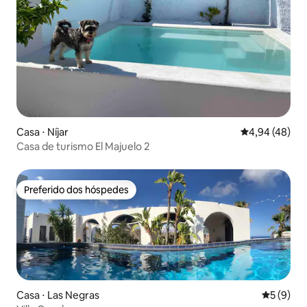
Casa ⋅ Níjar
4,94 de uma a
4,94 (48)
Casa de turismo El Majuelo 2
Preferido dos hóspedes
Preferido dos hóspedes
Casa ⋅ Las Negras
5 de uma 
5 (9)