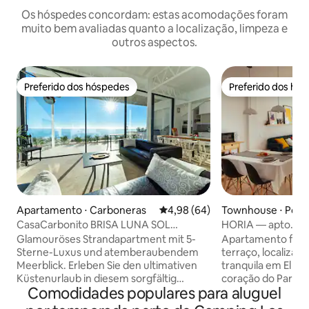
Os hóspedes concordam: estas acomodações foram
muito bem avaliadas quanto a localização, limpeza e
outros aspectos.
Preferido dos hóspedes
Preferido dos hó
Preferido dos hóspedes
Preferido dos hó
Apartamento ⋅ Carboneras
4,98 de uma avaliação média de
4,98 (64)
Townhouse ⋅ Pozo 
iles
CasaCarbonito BRISA LUNA SOL
HORIA — apto. ens
Apartamento Carboner...
Cabo de Gata
Glamouröses Strandapartment mit 5-
Apartamento fres
Sterne-Luxus und atemberaubendem
terraço, localiza
Meerblick. Erleben Sie den ultimativen
tranquila em El Poz
Küstenurlaub in diesem sorgfältig
coração do Parque
Comodidades populares para aluguel
gestalteten Apartment, wo sich
Gata-Níjar. A pou
erstklassiger Luxus mit der idyllischen
José e das praias d