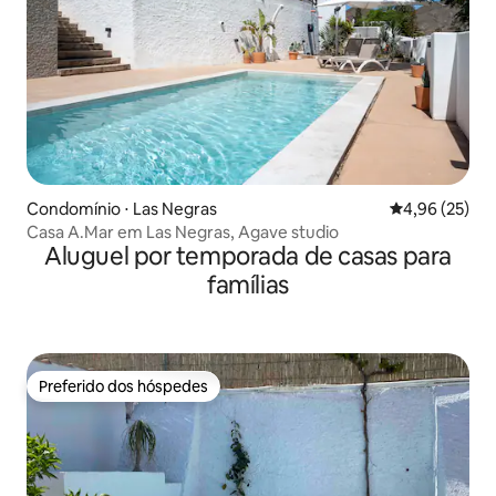
Condomínio ⋅ Las Negras
4,96 de uma a
4,96 (25)
Casa A.Mar em Las Negras, Agave studio
Aluguel por temporada de casas para
famílias
Preferido dos hóspedes
Preferido dos hóspedes