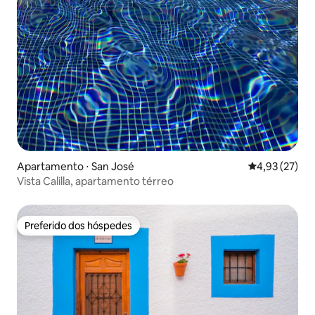
Apartamento ⋅ San José
4,93 de uma a
4,93 (27)
Vista Calilla, apartamento térreo
Preferido dos hóspedes
Preferido dos hóspedes