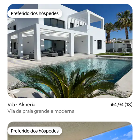
Preferido dos hóspedes
Preferido dos hóspedes
Vila ⋅ Almería
4,94 de uma a
4,94 (18)
Vila de praia grande e moderna
Preferido dos hóspedes
Preferido dos hóspedes