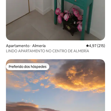
Apartamento ⋅ Almería
4,97 de uma av
4,97 (215)
LINDO APARTAMENTO NO CENTRO DE ALMERÍA
Preferido dos hóspedes
Preferido dos hóspedes