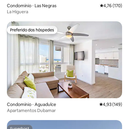
Condomínio ⋅ Las Negras
4,76 de uma av
4,76 (170)
La Higuera
Preferido dos hóspedes
Preferido dos hóspedes
Condomínio ⋅ Aguadulce
4,93 de uma av
4,93 (149)
Apartamentos Dubamar
Superhost