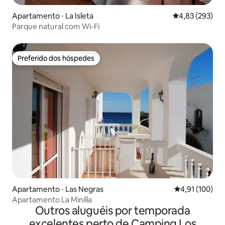
Apartamento ⋅ La Isleta
4,83 de uma av
4,83 (293)
Parque natural com Wi-Fi
Preferido dos hóspedes
Preferido dos hóspedes
Apartamento ⋅ Las Negras
4,91 de uma av
4,91 (100)
Apartamento La Minilla
Outros aluguéis por temporada
excelentes perto de Camping Los