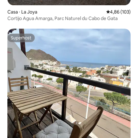
Casa ⋅ La Joya
4,86 de uma av
4,86 (103)
Cortijo Agua Amarga, Parc Naturel du Cabo de Gata
Superhost
Superhost