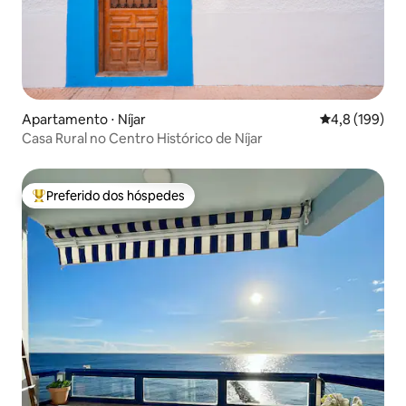
Apartamento ⋅ Níjar
4,8 de uma av
4,8 (199)
Casa Rural no Centro Histórico de Níjar
Preferido dos hóspedes
Entre os melhores preferidos dos hóspedes