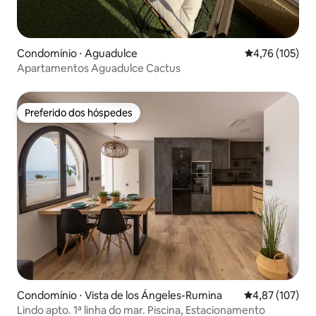
Condomínio ⋅ Aguadulce
4,76 de uma av
4,76 (105)
Apartamentos Aguadulce Cactus
Preferido dos hóspedes
Preferido dos hóspedes
Condomínio ⋅ Vista de los Ángeles-Rumina
4,87 de uma av
4,87 (107)
Lindo apto. 1ª linha do mar. Piscina, Estacionamento