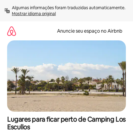
Pular
Algumas informações foram traduzidas automaticamente. 
para
Mostrar idioma original
o
conteúdo
Anuncie seu espaço no Airbnb
Lugares para ficar perto de Camping Los
Escullos