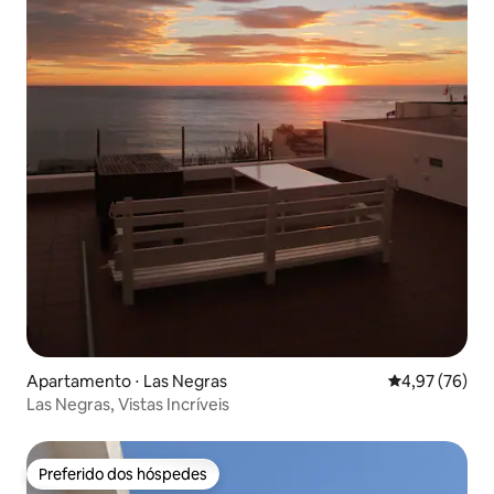
Apartamento ⋅ Las Negras
4,97 de uma a
4,97 (76)
Las Negras, Vistas Incríveis
Preferido dos hóspedes
Preferido dos hóspedes