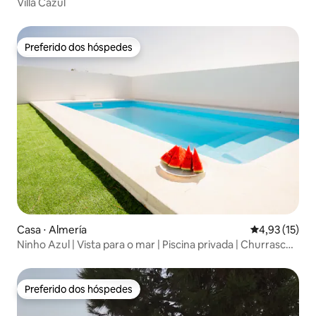
Villa Cazul
Preferido dos hóspedes
Preferido dos hóspedes
Casa ⋅ Almería
4,93 de uma a
4,93 (15)
Ninho Azul | Vista para o mar | Piscina privada | Churrasco |
Ar-condicionado
Preferido dos hóspedes
Preferido dos hóspedes