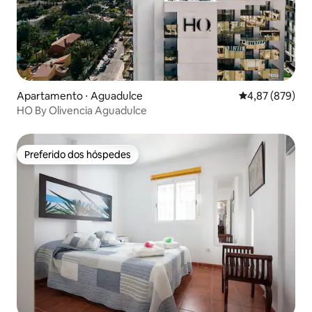
Apartamento ⋅ Aguadulce
4,87 de uma ava
4,87 (879)
HO By Olivencia Aguadulce
Preferido dos hóspedes
Preferido dos hóspedes