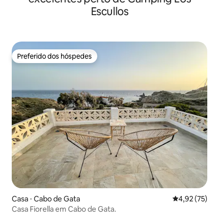
Escullos
Preferido dos hóspedes
Preferido dos hóspedes
Casa ⋅ Cabo de Gata
4,92 de uma a
4,92 (75)
Casa Fiorella em Cabo de Gata.