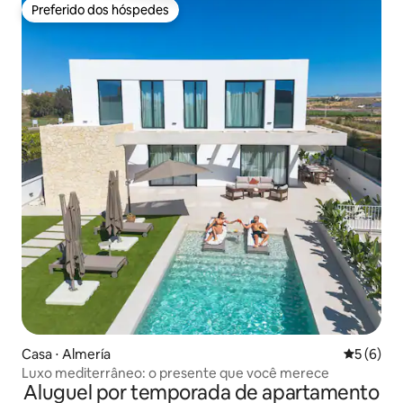
Preferido dos hóspedes
Preferido dos hóspedes
Casa ⋅ Almería
5 de uma 
5 (6)
Luxo mediterrâneo: o presente que você merece
Aluguel por temporada de apartamento