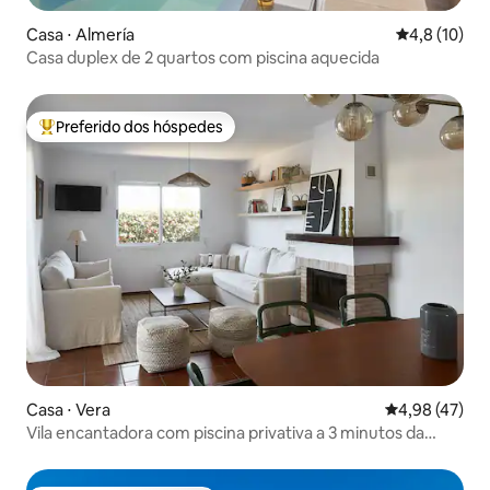
Casa ⋅ Almería
4,8 de uma a
4,8 (10)
Casa duplex de 2 quartos com piscina aquecida
Preferido dos hóspedes
Entre os melhores preferidos dos hóspedes
Casa ⋅ Vera
4,98 de uma a
4,98 (47)
Vila encantadora com piscina privativa a 3 minutos da
praia