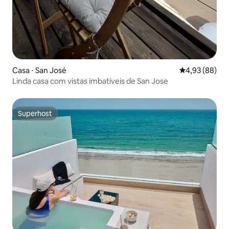
Casa ⋅ San José
4,93 de uma a
4,93 (88)
Linda casa com vistas imbatíveis de San Jose
Superhost
Superhost