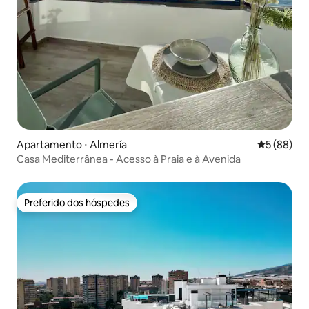
Apartamento ⋅ Almería
5 de uma a
5 (88)
Casa Mediterrânea - Acesso à Praia e à Avenida
Preferido dos hóspedes
Preferido dos hóspedes