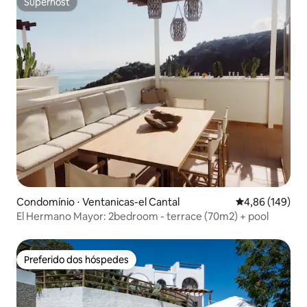
Superhost
Superhost
Condomínio ⋅ Ventanicas-el Cantal
4,86 de uma av
4,86 (149)
El Hermano Mayor: 2bedroom - terrace (70m2) + pool
Preferido dos hóspedes
Preferido dos hóspedes