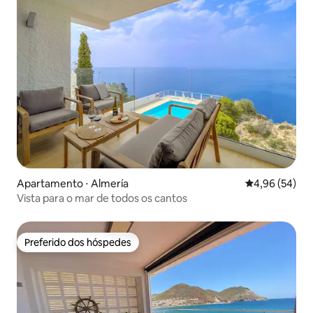
Apartamento ⋅ Almería
4,96 de uma a
4,96 (54)
Vista para o mar de todos os cantos
Preferido dos hóspedes
Preferido dos hóspedes