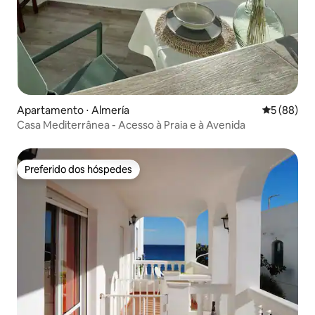
Apartamento ⋅ Almería
5 de uma a
5 (88)
Casa Mediterrânea - Acesso à Praia e à Avenida
Preferido dos hóspedes
Preferido dos hóspedes