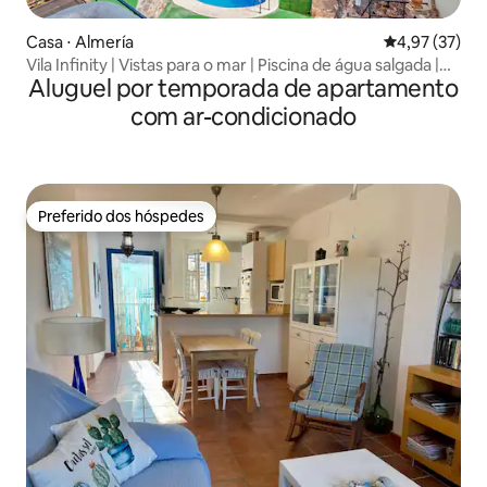
Casa ⋅ Almería
4,97 de uma a
4,97 (37)
Vila Infinity | Vistas para o mar | Piscina de água salgada |
Aluguel por temporada de apartamento
Jacuzzi
com ar-condicionado
Preferido dos hóspedes
Preferido dos hóspedes