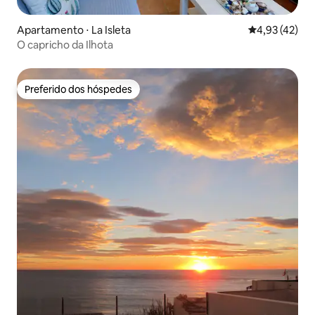
Apartamento ⋅ La Isleta
4,93 de uma a
4,93 (42)
O capricho da Ilhota
Preferido dos hóspedes
Preferido dos hóspedes