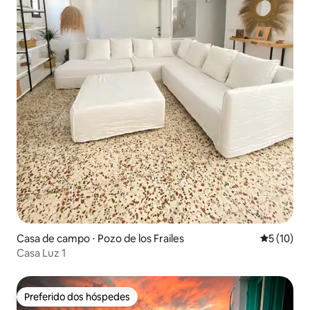
Casa de campo ⋅ Pozo de los Frailes
5 de uma a
5 (10)
Casa Luz 1
Preferido dos hóspedes
Preferido dos hóspedes