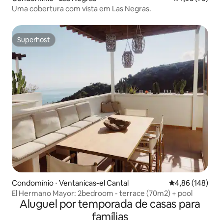
Uma cobertura com vista em Las Negras.
Superhost
Superhost
Condomínio ⋅ Ventanicas-el Cantal
4,86 de uma av
4,86 (148)
El Hermano Mayor: 2bedroom - terrace (70m2) + pool
Aluguel por temporada de casas para
famílias