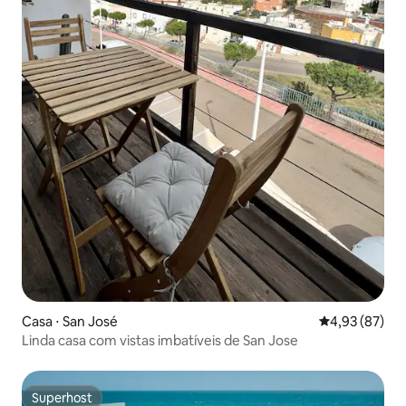
Casa ⋅ San José
4,93 de uma a
4,93 (87)
Linda casa com vistas imbatíveis de San Jose
Superhost
Superhost