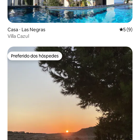
Casa ⋅ Las Negras
5 de uma 
5 (9)
Villa Cazul
Preferido dos hóspedes
Preferido dos hóspedes