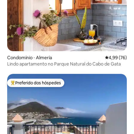
Condomínio ⋅ Almería
4,99 de uma a
4,99 (76)
Lindo apartamento no Parque Natural do Cabo de Gata
Preferido dos hóspedes
Entre os melhores preferidos dos hóspedes