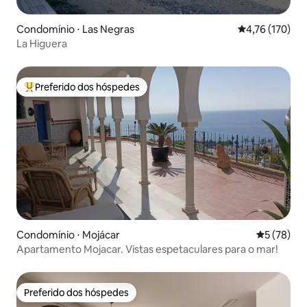
Condomínio ⋅ Las Negras
4,76 de uma av
4,76 (170)
La Higuera
Preferido dos hóspedes
Entre os melhores preferidos dos hóspedes
Condomínio ⋅ Mojácar
5 de uma a
5 (78)
Apartamento Mojacar. Vistas espetaculares para o mar!
Preferido dos hóspedes
Preferido dos hóspedes