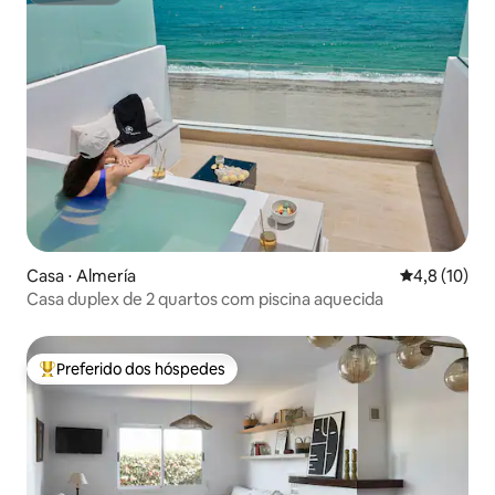
Casa ⋅ Almería
4,8 de uma a
4,8 (10)
Casa duplex de 2 quartos com piscina aquecida
Preferido dos hóspedes
Entre os melhores preferidos dos hóspedes