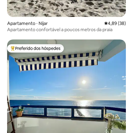
Apartamento ⋅ Níjar
4,89 de uma a
4,89 (38)
Apartamento confortável a poucos metros da praia
Preferido dos hóspedes
Entre os melhores preferidos dos hóspedes