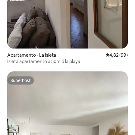
Apartamento ⋅ La Isleta
4,82 de uma a
4,82 (99)
Isleta apartamento a 50m d la playa
Superhost
Superhost