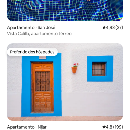
Apartamento ⋅ San José
4,93 de uma a
4,93 (27)
Vista Calilla, apartamento térreo
Preferido dos hóspedes
Preferido dos hóspedes
Apartamento ⋅ Níjar
4,8 de uma av
4,8 (199)