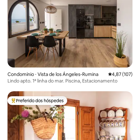
Condomínio ⋅ Vista de los Ángeles-Rumina
4,87 de uma av
4,87 (107)
Lindo apto. 1ª linha do mar. Piscina, Estacionamento
Preferido dos hóspedes
Entre os melhores preferidos dos hóspedes