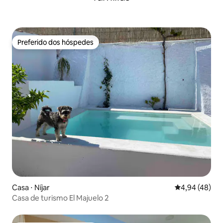
Preferido dos hóspedes
Preferido dos hóspedes
Casa ⋅ Níjar
4,94 de uma a
4,94 (48)
Casa de turismo El Majuelo 2