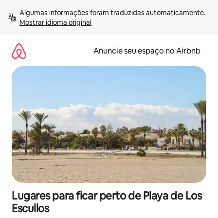
Pular
Algumas informações foram traduzidas automaticamente. 
para
Mostrar idioma original
o
conteúdo
Anuncie seu espaço no Airbnb
Lugares para ficar perto de Playa de Los
Escullos