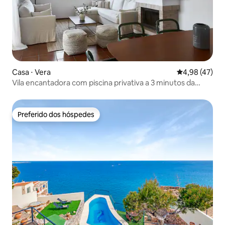
Casa ⋅ Vera
4,98 de uma a
4,98 (47)
Vila encantadora com piscina privativa a 3 minutos da
praia
Preferido dos hóspedes
Preferido dos hóspedes