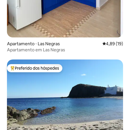
Apartamento ⋅ Las Negras
4,89 de uma a
4,89 (19)
Apartamento em Las Negras
Preferido dos hóspedes
Entre os melhores preferidos dos hóspedes