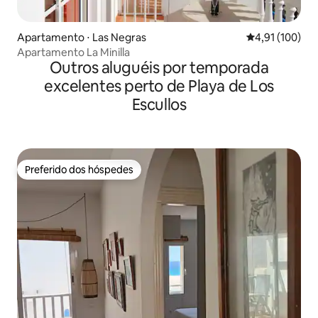
Apartamento ⋅ Las Negras
4,91 de uma av
4,91 (100)
Apartamento La Minilla
Outros aluguéis por temporada
excelentes perto de Playa de Los
Escullos
Preferido dos hóspedes
Preferido dos hóspedes