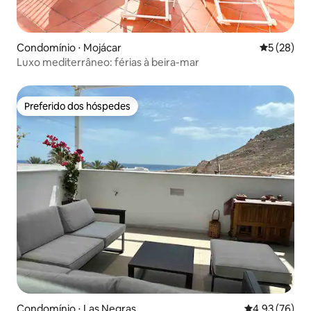
Condomínio ⋅ Mojácar
5 de uma a
5 (28)
Luxo mediterrâneo: férias à beira-mar
Preferido dos hóspedes
Preferido dos hóspedes
Condomínio ⋅ Las Negras
4,93 de uma a
4,93 (76)