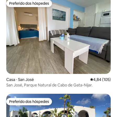
Preferido dos hóspedes
Preferido dos hóspedes
Casa ⋅ San José
4,84 de uma av
4,84 (105)
San José, Parque Natural de Cabo de Gata-Níjar.
Preferido dos hóspedes
Preferido dos hóspedes