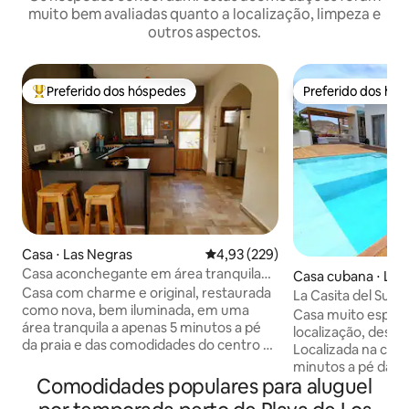
muito bem avaliadas quanto a localização, limpeza e
outros aspectos.
Preferido dos hóspedes
Preferido dos hó
Entre os melhores preferidos dos hóspedes
Preferido dos hó
Casa ⋅ Las Negras
4,93 de uma avaliação média de 
4,93 (229)
Casa aconchegante em área tranquila
Casa cubana ⋅ Las
com vista para o mar
Casa com charme e original, restaurada
La Casita del Sur
como nova, bem iluminada, em uma
Casa muito especia
área tranquila a apenas 5 minutos a pé
localização, desig
da praia e das comodidades do centro da
Localizada na cida
cidade de Las Negras, terraço com vista
minutos a pé da ci
para o mar, jardim acolhedor protegido
Comodidades populares para aluguel
fronteira com o p
do vento, sala espaçosa, máquina de
enclave totalment