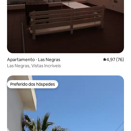
Apartamento ⋅ Las Negras
4,97 de uma a
4,97 (76)
Las Negras, Vistas Incríveis
Preferido dos hóspedes
Preferido dos hóspedes