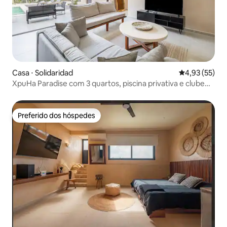
Casa ⋅ Solidaridad
4,93 de uma a
4,93 (55)
XpuHa Paradise com 3 quartos, piscina privativa e clube
de praia incluídos
Preferido dos hóspedes
Preferido dos hóspedes