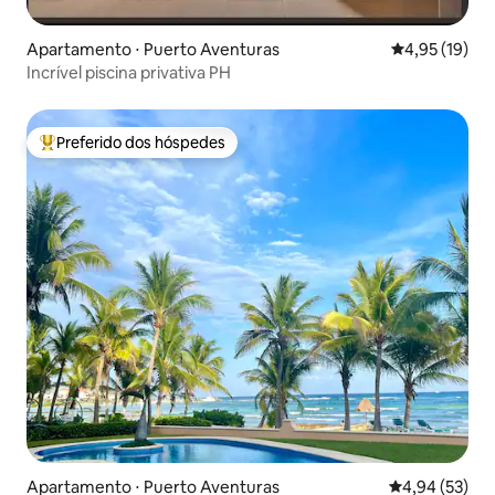
Apartamento ⋅ Puerto Aventuras
4,95 de uma a
4,95 (19)
Incrível piscina privativa PH
Preferido dos hóspedes
Entre os melhores preferidos dos hóspedes
Apartamento ⋅ Puerto Aventuras
4,94 de uma a
4,94 (53)