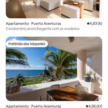
Apartamento ⋅ Puerto Aventuras
4,83 de uma 
4,83 (6)
Condomínio aconchegante com ar oceânico
Preferido dos hóspedes
Preferido dos hóspedes
Apartamento ⋅ Puerto Aventuras
4,95 de uma a
4,95 (41)