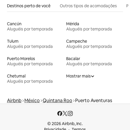
Destinos perto de você
Outros tipos de acomodações
Pr
Cancún
Mérida
Aluguéis por temporada
Aluguéis por temporada
Tulum
Campeche
Aluguéis por temporada
Aluguéis por temporada
Puerto Morelos
Bacalar
Aluguéis por temporada
Aluguéis por temporada
Chetumal
Mostrar mais
Aluguéis por temporada
Airbnb
México
Quintana Roo
Puerto Aventuras
© 2026 Airbnb, Inc.
Privacidade
Termos