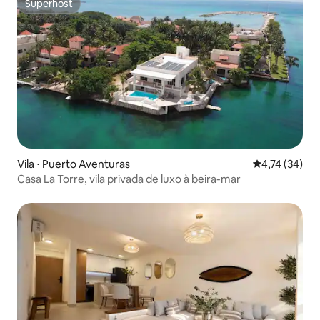
Superhost
Superhost
Vila ⋅ Puerto Aventuras
4,74 de uma a
4,74 (34)
Casa La Torre, vila privada de luxo à beira-mar