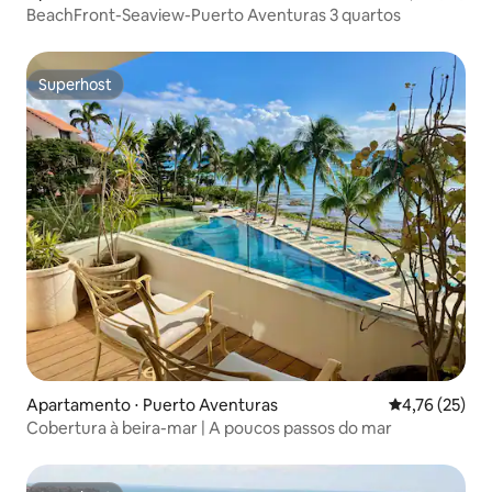
BeachFront-Seaview-Puerto Aventuras 3 quartos
Superhost
Superhost
Apartamento ⋅ Puerto Aventuras
4,76 de uma a
4,76 (25)
Cobertura à beira-mar | A poucos passos do mar