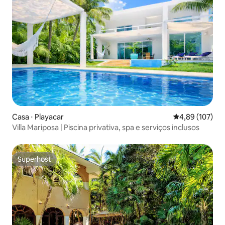
Casa ⋅ Playacar
4,89 de uma av
4,89 (107)
Villa Mariposa | Piscina privativa, spa e serviços inclusos
Superhost
Superhost