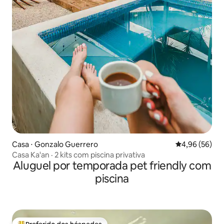
Casa ⋅ Gonzalo Guerrero
4,96 de uma a
4,96 (56)
Casa Ka'an · 2 kits com piscina privativa
Aluguel por temporada pet friendly com
piscina