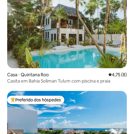
Casa ⋅ Quintana Roo
4,75 de uma 
4,75 (8)
Casita em Bahia Soliman Tulum com piscina e praia
Preferido dos hóspedes
Entre os melhores preferidos dos hóspedes