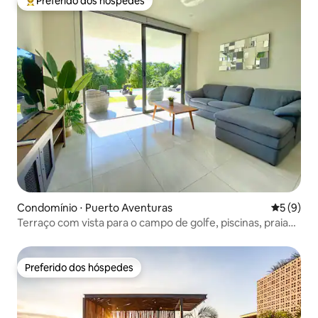
Preferido dos hóspedes
Entre os melhores preferidos dos hóspedes
Condomínio ⋅ Puerto Aventuras
5 de uma 
5 (9)
Terraço com vista para o campo de golfe, piscinas, praia
próxima, Wi-Fi rápido
Preferido dos hóspedes
Preferido dos hóspedes