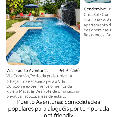
Condomínio ⋅ Play
Casa Sol • Comodid
2BR • AWA Playaca
✨ A Casa Sol é u
apartamento de 2
designers nas lu
Residences. Desf
de estilo resort, i
paisagísticas, uma
infinita no terraç
jacuzzis, redes, a
ioga, espaço de c
24h, clube infantil 
Idealmente locali
Vila ⋅ Puerto Aventuras
4,91 de uma avaliação média de 
4,91 (266)
apenas a uma curt
Vila Corazón/Perto da praia + piscina
5th Avenue, lojas,
privativa
✨ Faça uma escapada para a Villa
atrações. Perfeito 
Corazón e experimente o melhor da
ou amigos que bus
Riviera Maya. 🏡 Desfrute de uma piscina
🌞✨
privativa, jacuzzi, áreas de estar
Puerto Aventuras: comodidades
espaçosas e uma localização privilegiada
a poucos minutos da marina, da praia e
populares para aluguéis por temporada
dos melhores restaurantes de Puerto
pet friendly
Aventuras. ✨ Uma das estadias mais