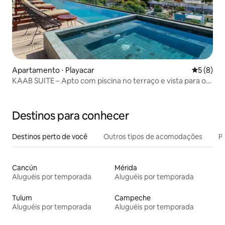
Apartamento ⋅ Playacar
5 de uma 
5 (8)
KAAB SUITE – Apto com piscina no terraço e vista para o
mar
Destinos para conhecer
Destinos perto de você
Outros tipos de acomodações
Pr
Cancún
Mérida
Aluguéis por temporada
Aluguéis por temporada
Tulum
Campeche
Aluguéis por temporada
Aluguéis por temporada