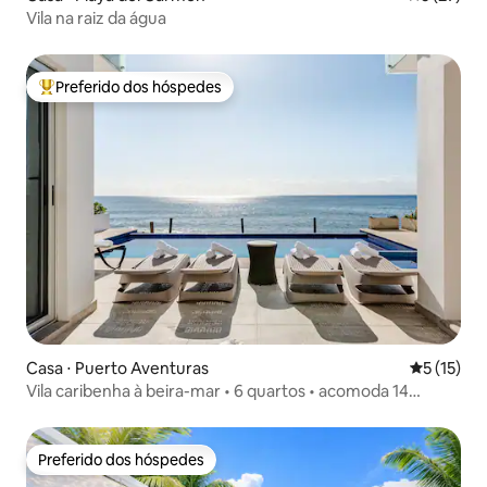
Vila na raiz da água
Preferido dos hóspedes
Entre os melhores preferidos dos hóspedes
Casa ⋅ Puerto Aventuras
5 de uma a
5 (15)
Vila caribenha à beira-mar • 6 quartos • acomoda 14
pessoas
Preferido dos hóspedes
Preferido dos hóspedes