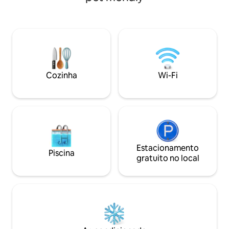
procuradas do Airbnb na Riviera Maya,
perfeita para famílias e grupos que
buscam privacidade, conforto e uma
escapada premium. 📅 Reserve com
antecedência — Check-in antecipado e
check-out tardio estão disponíveis
mediante solicitação, sujeitos à
Cozinha
Wi-Fi
disponibilidade.
Estacionamento
Piscina
gratuito no local