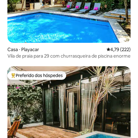
Casa ⋅ Playacar
4,79 de uma av
4,79 (222)
Vila de praia para 29 com churrasqueira de piscina enorme
Preferido dos hóspedes
Entre os melhores preferidos dos hóspedes