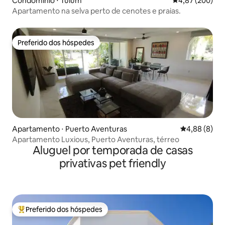
Condomínio ⋅ Tulum
4,87 de uma ava
4,87 (200)
Apartamento na selva perto de cenotes e praias.
Preferido dos hóspedes
Preferido dos hóspedes
Apartamento ⋅ Puerto Aventuras
4,88 de uma 
4,88 (8)
Apartamento Luxious, Puerto Aventuras, térreo
Aluguel por temporada de casas
privativas pet friendly
Preferido dos hóspedes
Entre os melhores preferidos dos hóspedes