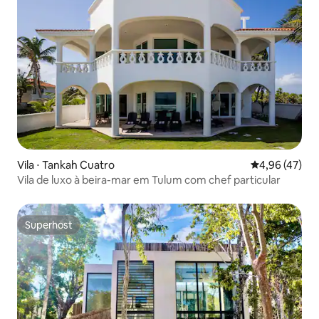
Vila ⋅ Tankah Cuatro
4,96 de uma a
4,96 (47)
Vila de luxo à beira-mar em Tulum com chef particular
Superhost
Superhost