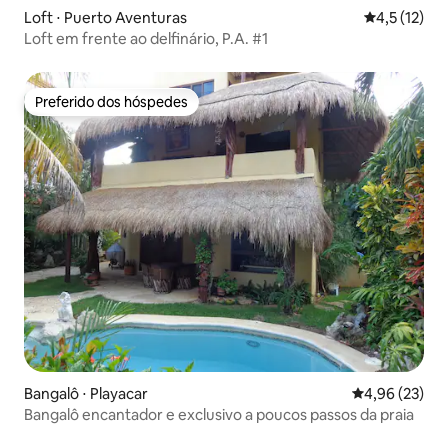
Loft ⋅ Puerto Aventuras
4,5 de uma a
4,5 (12)
Loft em frente ao delfinário, P.A. #1
Preferido dos hóspedes
Preferido dos hóspedes
Bangalô ⋅ Playacar
4,96 de uma a
4,96 (23)
Bangalô encantador e exclusivo a poucos passos da praia