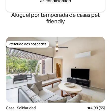
Ar-condicionado
Aluguel por temporada de casas pet
friendly
Preferido dos hóspedes
Preferido dos hóspedes
Casa ⋅ Solidaridad
4,93 de uma a
4,93 (55)