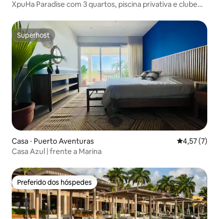
XpuHa Paradise com 3 quartos, piscina privativa e clube
de praia incluídos
Superhost
Superhost
Casa ⋅ Puerto Aventuras
4,57 de uma 
4,57 (7)
Casa Azul | frente a Marina
Preferido dos hóspedes
Preferido dos hóspedes