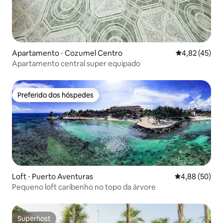
Apartamento ⋅ Cozumel Centro
4,82 de uma a
4,82 (45)
Apartamento central super equipado
Preferido dos hóspedes
Preferido dos hóspedes
Loft ⋅ Puerto Aventuras
4,88 de uma a
4,88 (50)
Pequeno loft caribenho no topo da árvore
Superhost
Superhost