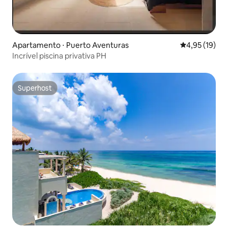
Apartamento ⋅ Puerto Aventuras
4,95 de uma a
4,95 (19)
Incrível piscina privativa PH
Superhost
Superhost