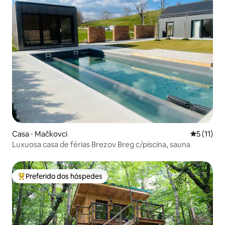
Casa ⋅ Mačkovci
5 de uma a
5 (11)
Luxuosa casa de férias Brezov Breg c/piscina, sauna
Preferido dos hóspedes
Entre os melhores preferidos dos hóspedes