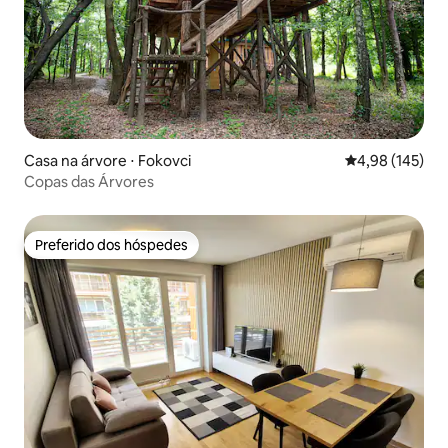
Casa na árvore ⋅ Fokovci
4,98 de uma av
4,98 (145)
Copas das Árvores
Preferido dos hóspedes
Preferido dos hóspedes