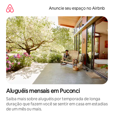
Pular
para
Anuncie seu espaço no Airbnb
o
conteúdo
Aluguéis mensais em Puconci
Saiba mais sobre aluguéis por temporada de longa
duração que fazem você se sentir em casa em estadias
de um mês ou mais.