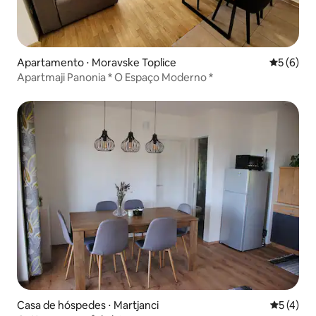
Apartamento ⋅ Moravske Toplice
5 de uma 
5 (6)
Apartmaji Panonia * O Espaço Moderno *
Casa de hóspedes ⋅ Martjanci
5 de uma 
5 (4)