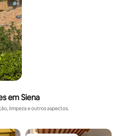
es em Siena
o, limpeza e outros aspectos.
Apartame