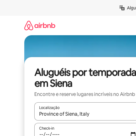
Pular
Algu
para
o
conteúdo
Aluguéis por temporada
em Siena
Encontre e reserve lugares incríveis no Airbnb
Localização
Quando os resultados estiverem disponíveis, expl
Check-in