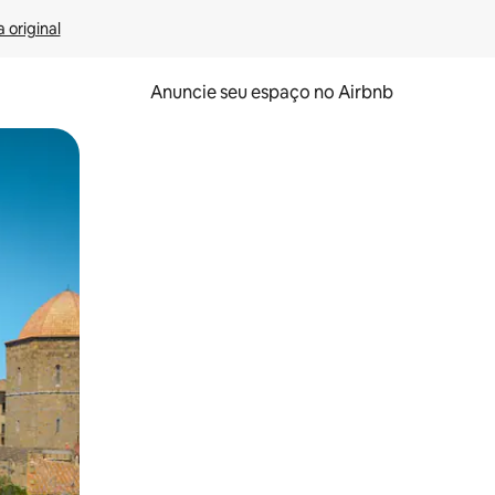
 original
Anuncie seu espaço no Airbnb
 deslizando o dedo na tela.