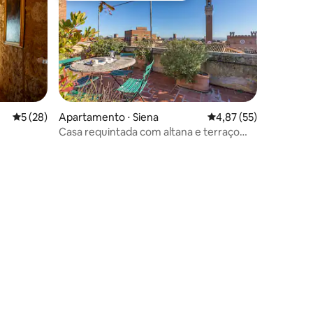
5 de uma avaliação média de 5, 28 avaliações
5 (28)
Apartamento ⋅ Siena
4,87 de uma avaliação
4,87 (55)
Casa requintada com altana e terraço
panorâmico
ções