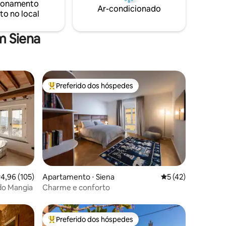
ionamento
mergulhar na cultura e na história desta
s). EV
Ar-condicionado
to no local
região fascinante.
m Siena
Preferido dos hóspedes
os hóspedes
Entre os melhores preferidos dos hóspedes
ções
,96 de uma avaliação média de 5, 105 avaliações
4,96 (105)
Apartamento ⋅ Siena
5 de uma avaliação
5 (42)
 do Mangia
Charme e conforto
Preferido dos hóspedes
os hóspedes
Entre os melhores preferidos dos hóspedes