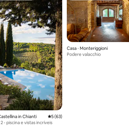
édia de 5, 104 avaliações
Casa ⋅ Monteriggioni
Podere valacchio
Castellina in Chianti
5 de uma avaliação média de 5, 63 avalia
5 (63)
2 - piscina e vistas incríveis