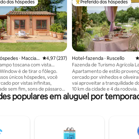
rido dos hóspedes
Preferido dos hóspedes
 melhores preferidos dos hóspedes
Entre os melhores preferidos d
édia de 5, 153 avaliações
óspedes ⋅ Maccian
4,97 de uma avaliação média de 5, 237 avalia
4,97 (237)
Hotel-fazenda ⋅ Ruscello
4
ampo toscana com vista
Fazenda de Turismo Agrícola La
ca
Window é de tirar o fôlego.
Apartamento de estilo provenç
sos únicos hóspedes, você
cercado por vinhedos e oliveira
cado por vistas infinitas,
vai aproveitar a tranquilidade 
dade sem fim, sons de pássaros
10 km da cidade e 4 da rodovia.
s populares em aluguel por tempora
e chamando veados. No vale e
da bolota e do cuco será a trilh
aminhadas você pode avistar
da sala de estar enquanto os v
urões e javalis. Colete penas de
queimam entre as oliveiras. Um
inho. Respire! A meio caminho
manhã italiano básico (café, chá,
a e Florença. Perto de Siena,
biscoitos, etc.) está incluído, m
ia e inúmeras fontes termais.
preferir um café da manhã mais
o privado cercado por jantares
servido à mesa, o custo é de € 
joias da antiguidade no topo da
pessoa (€ 10 para 5 a 15 anos, g