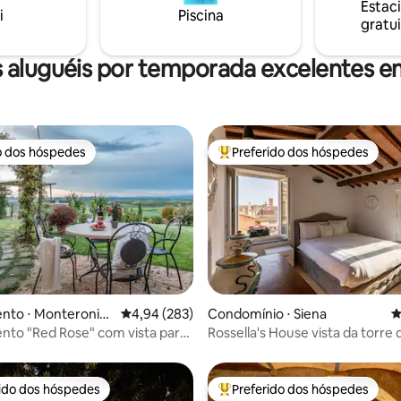
Estac
omo Montepulciano e
para crianças menores de 5 ano
i
Piscina
gratui
o de vinhos sublimes.
wallbox disponível.
 aluguéis por temporada excelentes e
o dos hóspedes
Preferido dos hóspedes
o dos hóspedes
Entre os melhores preferidos d
média de 5, 62 avaliações
nto ⋅ Monteroni
4,94 de uma avaliação média de 5, 283 avalia
4,94 (283)
Condomínio ⋅ Siena
4
to "Red Rose" com vista para
Rossella's House vista da torre
rido dos hóspedes
Preferido dos hóspedes
 melhores preferidos dos hóspedes
Entre os melhores preferidos d