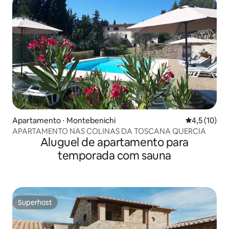
Apartamento ⋅ Montebenichi
4,5 de uma a
4,5 (10)
APARTAMENTO NAS COLINAS DA TOSCANA QUERCIA
Aluguel de apartamento para
temporada com sauna
Superhost
Superhost