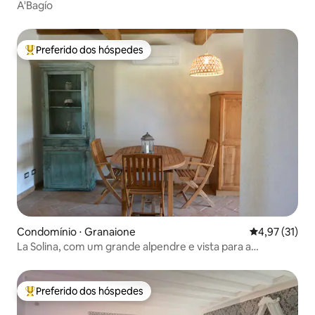
A'Bagío
Preferido dos hóspedes
Entre os melhores preferidos dos hóspedes
Condomínio ⋅ Granaione
4,97 de uma a
4,97 (31)
La Solina, com um grande alpendre e vista para a
paisagem
Preferido dos hóspedes
Entre os melhores preferidos dos hóspedes