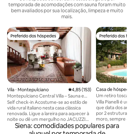
temporada de acomodações com sauna foram muito
bem avaliados por sua localização, limpeza e muito
mais.
Preferido dos hóspedes
Preferido dos hó
Preferido dos hóspedes
Preferido dos hó
Casa de hóspedes 
Vila ⋅ Montepulciano
4,85 de uma avaliação média de 
4,85 (153)
Um retiro toscan
Montepulciano Central Villa – Sauna e
Jacuzzi
Villa Pianelli é um
Self check-in Acostume-se ao estilo de
que data dos anos
vida rural italiano nesta casa clássica
por 2 estruturas. 
renovada. Ligue a lareira para aquecer à
moro, sempre disp
noite ou dê um mergulho no JACUZZI
Siena: comodidades populares para
que sua estadia f
após uma excursão. Talvez até convidar
problemas e o ap
amigos para um bom jantar e depois
aluguel por temporada de