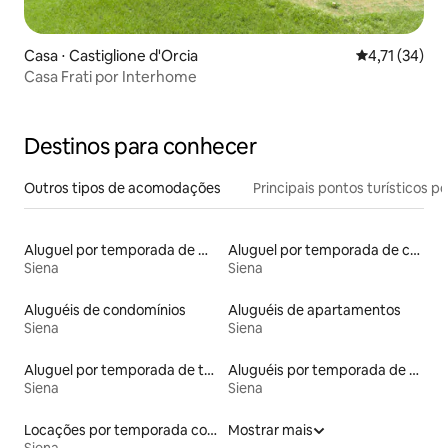
Casa ⋅ Castiglione d'Orcia
4,71 de uma a
4,71 (34)
Casa Frati por Interhome
Destinos para conhecer
Outros tipos de acomodações
Principais pontos turísticos po
Aluguel por temporada de microcasas
Aluguel por temporada de castelos
Siena
Siena
Aluguéis de condomínios
Aluguéis de apartamentos
Siena
Siena
Aluguel por temporada de townhouses
Aluguéis por temporada de celeiros
Siena
Siena
Locações por temporada com piscina
Mostrar mais