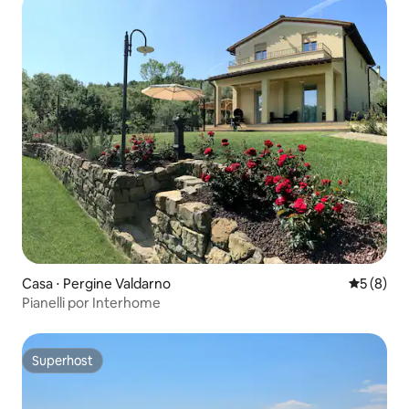
Casa ⋅ Pergine Valdarno
5 de uma 
5 (8)
Pianelli por Interhome
Superhost
Superhost