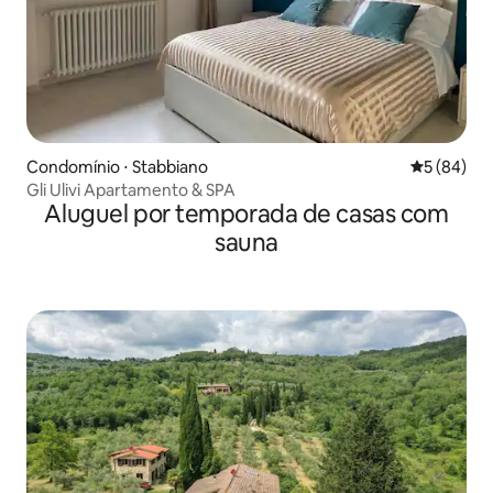
Condomínio ⋅ Stabbiano
5 de uma a
5 (84)
Gli Ulivi Apartamento & SPA
Aluguel por temporada de casas com
sauna