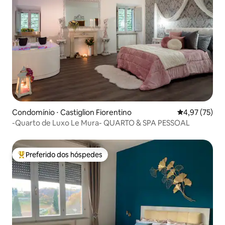
Condomínio ⋅ Castiglion Fiorentino
4,97 de uma a
4,97 (75)
-Quarto de Luxo Le Mura- QUARTO & SPA PESSOAL
Preferido dos hóspedes
Entre os melhores preferidos dos hóspedes