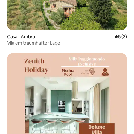
Casa ⋅ Ambra
5 de uma 
5 (3)
Vila em traumhafter Lage