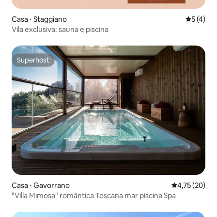
Casa ⋅ Staggiano
5 de uma 
5 (4)
Vila exclusiva: sauna e piscina
Superhost
Superhost
Casa ⋅ Gavorrano
4,75 de uma a
4,75 (20)
"Villa Mimosa" romântica Toscana mar piscina Spa