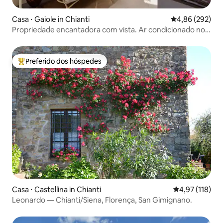
Casa ⋅ Gaiole in Chianti
4,86 de uma ava
4,86 (292)
Propriedade encantadora com vista. Ar condicionado nos
quartos
Preferido dos hóspedes
Entre os melhores preferidos dos hóspedes
Casa ⋅ Castellina in Chianti
4,97 de uma av
4,97 (118)
Leonardo — Chianti/Siena, Florença, San Gimignano.