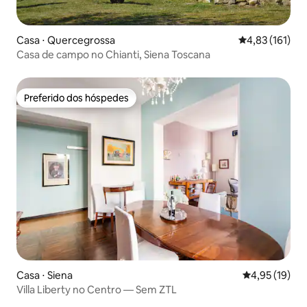
Casa ⋅ Quercegrossa
4,83 de uma av
4,83 (161)
Casa de campo no Chianti, Siena Toscana
Preferido dos hóspedes
Preferido dos hóspedes
Casa ⋅ Siena
4,95 de uma a
4,95 (19)
Villa Liberty no Centro — Sem ZTL