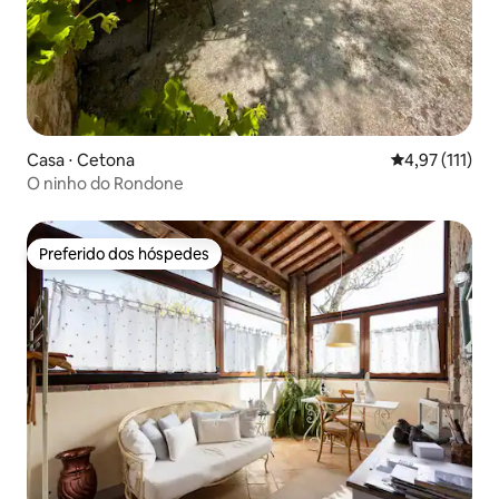
Casa ⋅ Cetona
4,97 de uma av
4,97 (111)
O ninho do Rondone
Preferido dos hóspedes
Preferido dos hóspedes