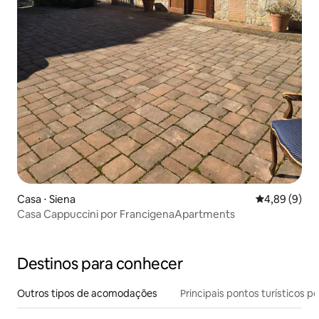
Casa ⋅ Siena
4,89 de uma 
4,89 (9)
Casa Cappuccini por FrancigenaApartments
Destinos para conhecer
Outros tipos de acomodações
Principais pontos turísticos po