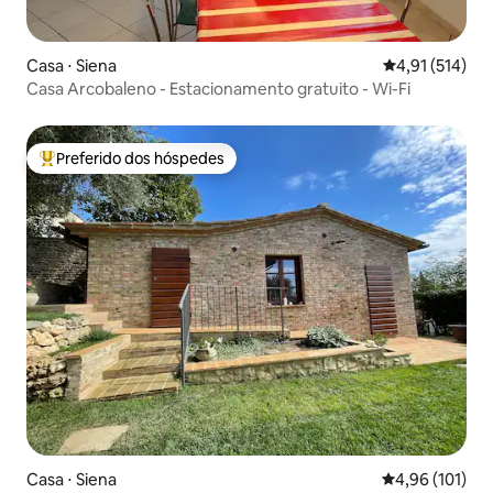
Casa ⋅ Siena
4,91 de uma av
4,91 (514)
Casa Arcobaleno - Estacionamento gratuito - Wi-Fi
Preferido dos hóspedes
Entre os melhores preferidos dos hóspedes
Casa ⋅ Siena
4,96 de uma av
4,96 (101)