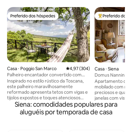
Preferido dos hóspedes
Preferido dos 
Preferido dos hóspedes
Entre os melhore
Casa ⋅ Poggio San Marco
4,97 de uma avaliação média de 
4,97 (304)
Casa ⋅ Siena
Palheiro encantador convertido com
Domus Nannini - L
vista para as colinas de Chianti
Inspirado no estilo rústico da Toscana,
Apartamento de 2
este palheiro maravilhosamente
mobilado com móve
reformado apresenta tetos com vigas e
preciosos e quarto
tijolos expostos e toques atenciosos
janelas com vista 
Siena: comodidades populares para
para uma decoração elegante e
cada janela oferec
confortável. Da rede relaxante e do
cidade. Salão grande e espaçoso com
aluguéis por temporada de casa
churrasco feito de pedra em um jardim
vista incomparável 
panorâmico à lareira aconchegante,
Sopra, Piazza Sali
cada espaço parece aberto e
Monte dei Paschi,
convidativo. Imerso em total paz e
palácios nobres Ta