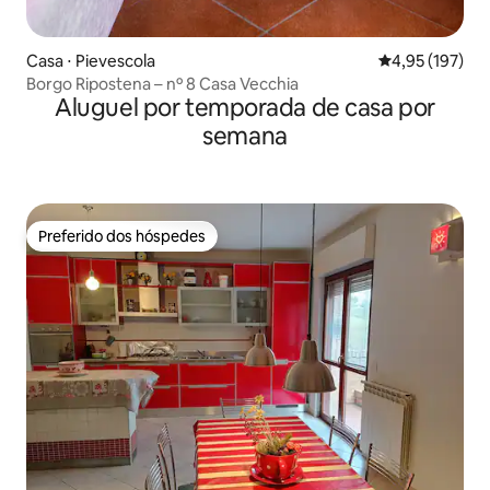
Casa ⋅ Pievescola
4,95 de uma av
4,95 (197)
Borgo Ripostena – nº 8 Casa Vecchia
Aluguel por temporada de casa por
semana
Preferido dos hóspedes
Preferido dos hóspedes