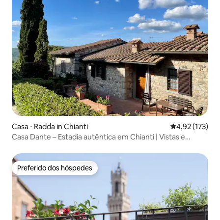
Casa ⋅ Radda in Chianti
4,92 de uma av
4,92 (173)
Casa Dante – Estadia autêntica em Chianti | Vistas e
relaxamento
Preferido dos hóspedes
Preferido dos hóspedes