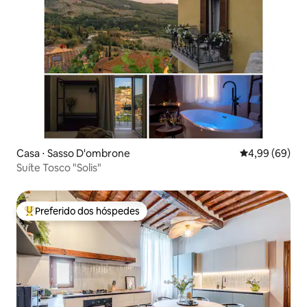
Casa ⋅ Sasso D'ombrone
4,99 de uma av
4,99 (69)
Suíte Tosco "Solis"
Preferido dos hóspedes
Entre os melhores preferidos dos hóspedes