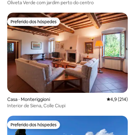
Oliveta Verde com jardim perto do centro
Preferido dos hóspedes
Preferido dos hóspedes
Casa ⋅ Monteriggioni
4,9 de uma av
4,9 (214)
Interior de Siena, Colle Ciupi
Preferido dos hóspedes
Preferido dos hóspedes