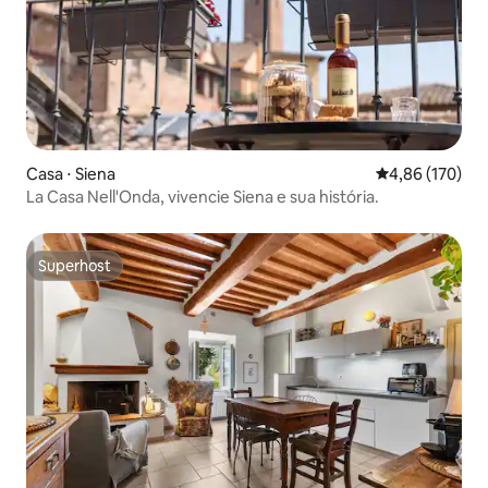
Casa ⋅ Siena
4,86 de uma av
4,86 (170)
La Casa Nell'Onda, vivencie Siena e sua história.
Superhost
Superhost