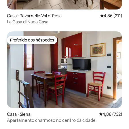
Casa ⋅ Tavarnelle Val di Pesa
4,86 de uma av
4,86 (211)
La Casa di Nada Casa
Preferido dos hóspedes
Preferido dos hóspedes
Casa ⋅ Siena
4,86 de uma av
4,86 (732)
Apartamento charmoso no centro da cidade