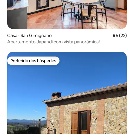
Casa ⋅ San Gimignano
5 de uma a
5 (22)
Apartamento Japandi com vista panorâmica!
Preferido dos hóspedes
Preferido dos hóspedes