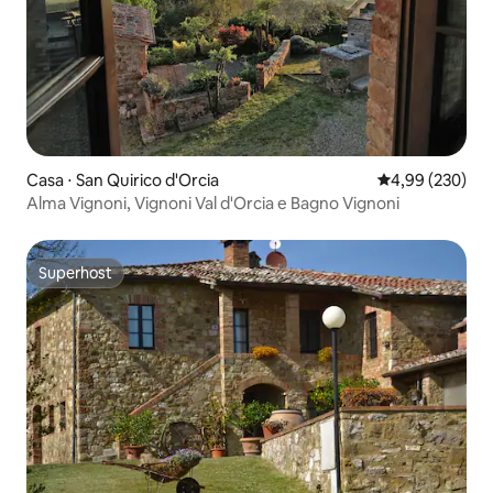
Casa ⋅ San Quirico d'Orcia
4,99 de uma ava
4,99 (230)
Alma Vignoni, Vignoni Val d'Orcia e Bagno Vignoni
Superhost
Superhost