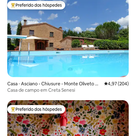
Preferido dos hóspedes
Entre os melhores preferidos dos hóspedes
Casa ⋅ Asciano - Chiusure - Monte Oliveto Ma
4,97 de uma ava
4,97 (204)
ggiore
Casa de campo em Creta Senesi
Preferido dos hóspedes
Entre os melhores preferidos dos hóspedes