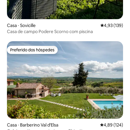
Você receberá cobertores e toalhas. A
cozinha está equipada com e tipo de
panelas, frigideiras, tigelas, pratos e
talheres. Você está convidado a usá-los.
Netflix grátis disponível
Casa ⋅ Sovicille
4,93 de uma av
4,93 (139)
Casa de campo Podere Scorno com piscina
Preferido dos hóspedes
Preferido dos hóspedes
Casa ⋅ Barberino Val d'Elsa
4,89 de uma av
4,89 (124)