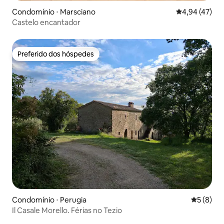
Condomínio ⋅ Marsciano
4,94 de uma a
4,94 (47)
Castelo encantador
Preferido dos hóspedes
Preferido dos hóspedes
Condomínio ⋅ Perugia
5 de uma 
5 (8)
Il Casale Morello. Férias no Tezio