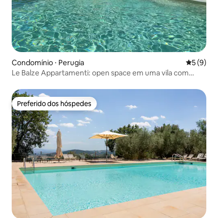
Condomínio ⋅ Perugia
5 de uma 
5 (9)
Le Balze Appartamenti: open space em uma vila com
parque
Preferido dos hóspedes
Preferido dos hóspedes