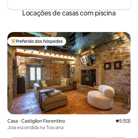
Locações de casas com piscina
Preferido dos hóspedes
Entre os melhores preferidos dos hóspedes
Casa ⋅ Castiglion Fiorentino
5 de uma a
5 (53)
Joia escondida na Toscana