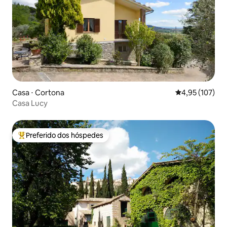
Casa ⋅ Cortona
4,95 de uma av
4,95 (107)
Casa Lucy
Preferido dos hóspedes
Entre os melhores preferidos dos hóspedes