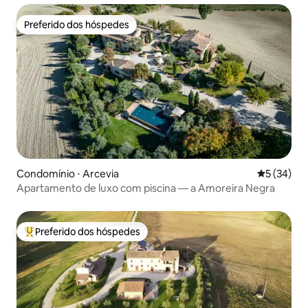
Preferido dos hóspedes
Preferido dos hóspedes
Condomínio ⋅ Arcevia
5 de uma a
5 (34)
Apartamento de luxo com piscina — a Amoreira Negra
Preferido dos hóspedes
Entre os melhores preferidos dos hóspedes