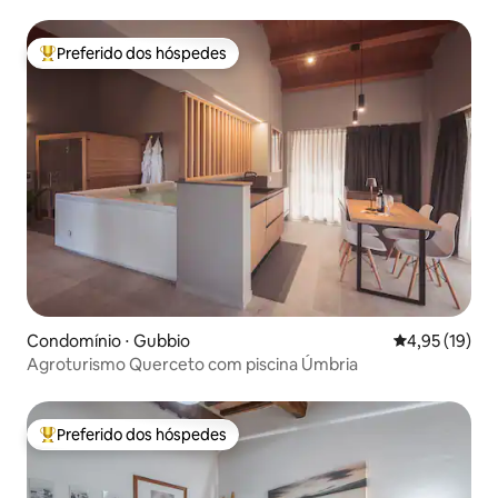
Preferido dos hóspedes
Entre os melhores preferidos dos hóspedes
Condomínio ⋅ Gubbio
4,95 de uma a
4,95 (19)
Agroturismo Querceto com piscina Úmbria
Preferido dos hóspedes
Entre os melhores preferidos dos hóspedes