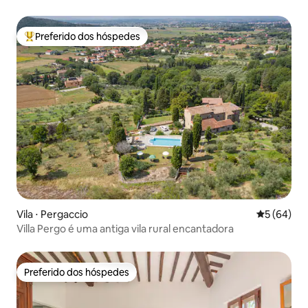
toscano
Preferido dos hóspedes
Entre os melhores preferidos dos hóspedes
Vila ⋅ Pergaccio
5 de uma a
5 (64)
Villa Pergo é uma antiga vila rural encantadora
Preferido dos hóspedes
Preferido dos hóspedes