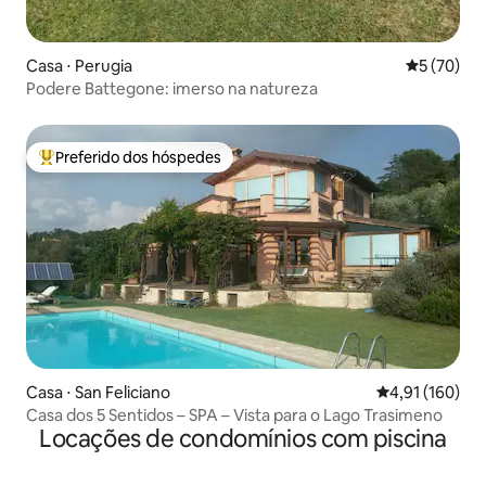
Casa ⋅ Perugia
5 de uma a
5 (70)
Podere Battegone: imerso na natureza
Preferido dos hóspedes
Entre os melhores preferidos dos hóspedes
Casa ⋅ San Feliciano
4,91 de uma av
4,91 (160)
Casa dos 5 Sentidos – SPA – Vista para o Lago Trasimeno
Locações de condomínios com piscina