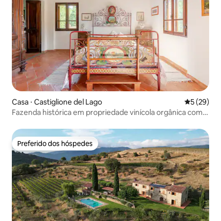
Casa ⋅ Castiglione del Lago
5 de uma a
5 (29)
Fazenda histórica em propriedade vinícola orgânica com
tênis e piscina
Preferido dos hóspedes
Preferido dos hóspedes