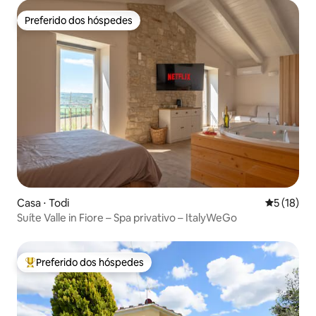
Preferido dos hóspedes
Preferido dos hóspedes
Casa ⋅ Todi
5 de uma a
5 (18)
Suíte Valle in Fiore – Spa privativo – ItalyWeGo
Preferido dos hóspedes
Entre os melhores preferidos dos hóspedes