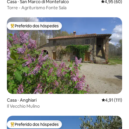
Casa ⋅ San Marco di Montefalco
4,95 de uma a
4,95 (60)
Torre - Agriturismo Fonte Sala
Preferido dos hóspedes
Entre os melhores preferidos dos hóspedes
Casa ⋅ Anghiari
4,91 de uma a
4,91 (111)
Il Vecchio Mulino
Preferido dos hóspedes
Entre os melhores preferidos dos hóspedes