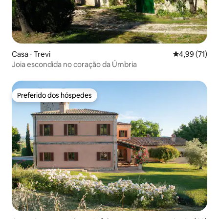
Casa ⋅ Trevi
4,99 de uma a
4,99 (71)
Joia escondida no coração da Úmbria
Preferido dos hóspedes
Preferido dos hóspedes