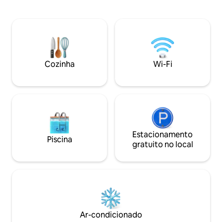
jacuzzib, smartTV de 55 polegadas,
cozinha aberta. P
cozinha bem equipada, varanda e
quartos e dois ban
pérgula para refeições ao ar livre,
principal (com vis
churrasqueira Weber, forno de pizza,
uma cama de casal
olival, lareira; 20 min. para
um segundo com u
Orvieto,Todi,Amelia; 10 minutos de carro
um sofá-cama. Jar
da estação de trem para Roma/Florença,
estacionamento. P
Cozinha
Wi-Fi
5 minutos de carro de lojas na cidade.
(compartilhada co
Grounds/zelador da piscina
hóspedes).
Estacionamento
Piscina
gratuito no local
Ar-condicionado