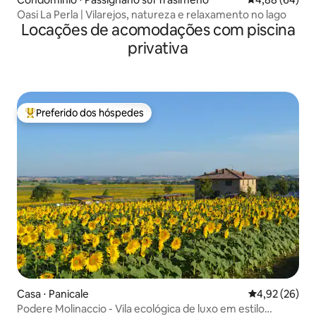
​Oasi La Perla | Vilarejos, natureza e relaxamento no lago
Locações de acomodações com piscina
privativa
Preferido dos hóspedes
Entre os melhores preferidos dos hóspedes
Casa ⋅ Panicale
4,92 de uma a
4,92 (26)
Podere Molinaccio - Vila ecológica de luxo em estilo