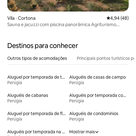
Vila ⋅ Cortona
4,94 de uma a
4,94 (48)
Sauna e jacuzzi com piscina panorâmica Agriturismo
Henni
Destinos para conhecer
Outros tipos de acomodações
Principais pontos turísticos po
Aluguel por temporada de tendas
Aluguéis de casas de campo
Perúgia
Perúgia
Aluguéis de cabanas
Aluguéis por temporada com banheira de hidromassagem
Perúgia
Perúgia
Aluguel por temporada de flats
Aluguéis de condomínios
Perúgia
Perúgia
Aluguéis por temporada na orla
Mostrar mais