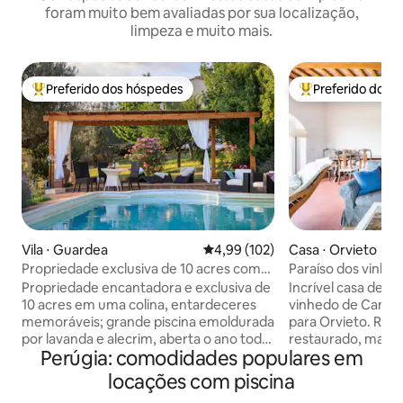
foram muito bem avaliadas por sua localização,
limpeza e muito mais.
Preferido dos hóspedes
Preferido dos 
Entre os melhores preferidos dos hóspedes
Entre os melhore
Vila ⋅ Guardea
4,99 de uma avaliação média de 
4,99 (102)
Casa ⋅ Orvieto
Propriedade exclusiva de 10 acres com
Paraíso dos vinhe
piscina e olival!
Propriedade encantadora e exclusiva de
Incrível casa de 
10 acres em uma colina, entardeceres
vinhedo de Cantin
memoráveis; grande piscina emoldurada
para Orvieto. Re
por lavanda e alecrim, aberta o ano todo.
restaurado, mais 
Perúgia: comodidades populares em
Novo ar condicionado, internet Starlink.
em dois andares. 
Muito privado e tranquilo 2 andares, 4
espaço único com
locações com piscina
quartos, 4 banheiros, banheira de
estar (com lareir