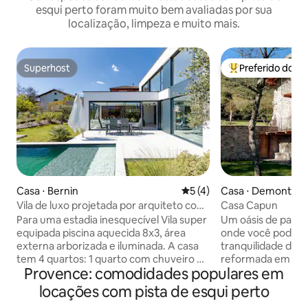
esqui perto foram muito bem avaliadas por sua
localização, limpeza e muito mais.
Superhost
Preferido dos 
Superhost
Entre os melhore
Casa ⋅ Bernin
5 de uma avaliação média d
5 (4)
Casa ⋅ Demonte
Vila de luxo projetada por arquiteto com
Casa Capun
piscina
Para uma estadia inesquecível Vila super
Um oásis de paz c
equipada piscina aquecida 8x3, área
onde você pode e
externa arborizada e iluminada. A casa
tranquilidade da m
tem 4 quartos: 1 quarto com chuveiro no
reformada em 202
Provence: comodidades populares em
piso térreo, 2 quartos no andar de cima,
é adjacente à pro
bem como uma suíte master com closet
ao ar livre são espaçosos e utilizáveis.
locações com pista de esqui perto
e chuveiro. Ar-condicionado em todos
Convenientemente