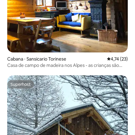
Cabana ⋅ Sansicario Torinese
4,74 de uma a
4,74 (23)
Casa de campo de madeira nos Alpes - as crianças são
bem-vindas
Superhost
Superhost