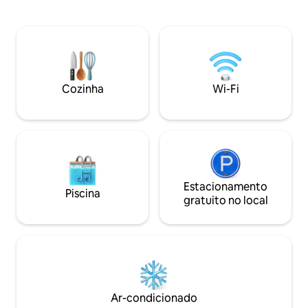
os cômodos, churrasqueira, 2 banheiros
rotas de ciclismo 
(1 no andar de cima e 1 no andar de
pistas de esqui d
baixo). Grandes janelas e serviços de alto
Center. Adequado
padrão para uma estadia confortável e
têm que trabalhar
tranquila. A 15 minutos de Grenoble 🚫
inteligente graça
Festas, eventos noturnos e animais não
com a Internet. A
são permitidos.
permitidos e não 
Cozinha
Wi-Fi
Estacionamento
Piscina
gratuito no local
Ar-condicionado