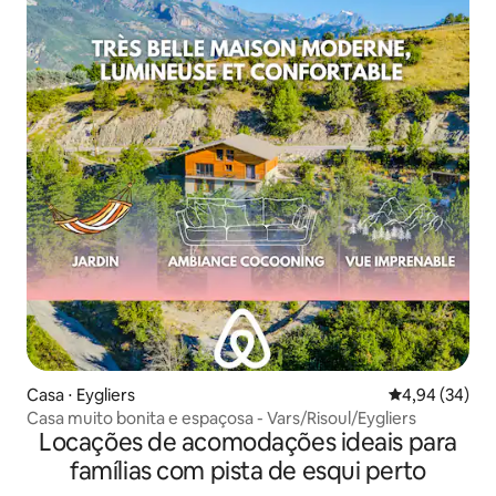
Casa ⋅ Eygliers
4,94 de uma a
4,94 (34)
Casa muito bonita e espaçosa - Vars/Risoul/Eygliers
Locações de acomodações ideais para
famílias com pista de esqui perto