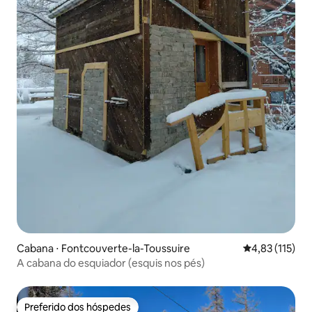
Cabana ⋅ Fontcouverte-la-Toussuire
4,83 de uma av
4,83 (115)
A cabana do esquiador (esquis nos pés)
Preferido dos hóspedes