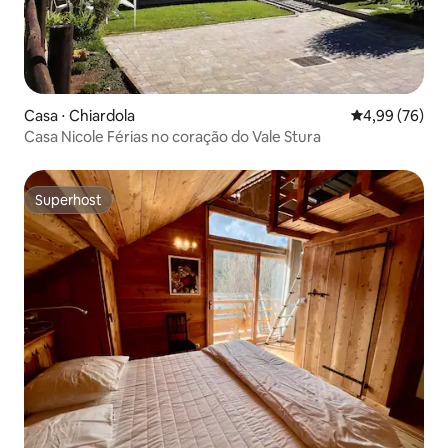
Casa ⋅ Chiardola
4,99 de uma a
4,99 (76)
Casa Nicole Férias no coração do Vale Stura
Superhost
Superhost