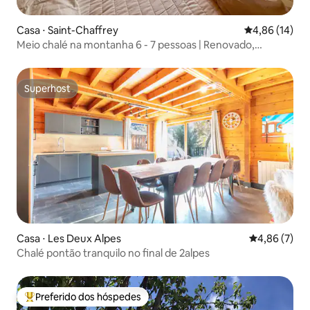
Casa ⋅ Saint-Chaffrey
4,86 de uma a
4,86 (14)
Meio chalé na montanha 6 - 7 pessoas | Renovado,
estacionamento
Superhost
Superhost
Casa ⋅ Les Deux Alpes
4,86 de uma 
4,86 (7)
Chalé pontão tranquilo no final de 2alpes
Preferido dos hóspedes
Entre os melhores preferidos dos hóspedes