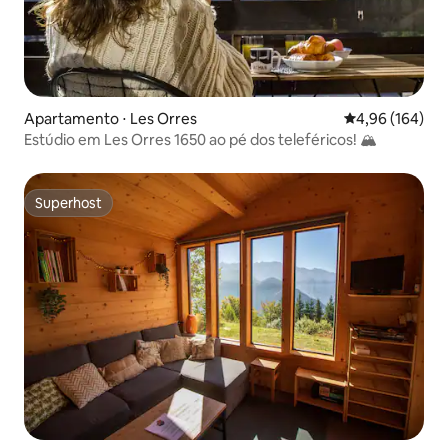
Apartamento ⋅ Les Orres
4,96 de uma av
4,96 (164)
Estúdio em Les Orres 1650 ao pé dos teleféricos! 🏔
Superhost
Superhost