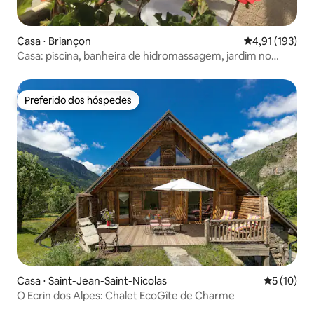
Casa ⋅ Briançon
4,91 de uma av
4,91 (193)
Casa: piscina, banheira de hidromassagem, jardim no
centro da cidade
Preferido dos hóspedes
Preferido dos hóspedes
Casa ⋅ Saint-Jean-Saint-Nicolas
5 de uma a
5 (10)
O Ecrin dos Alpes: Chalet EcoGîte de Charme