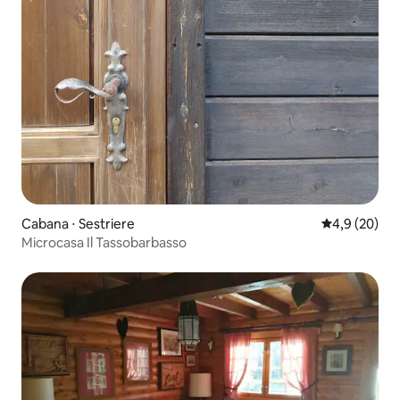
Cabana ⋅ Sestriere
4,9 de uma a
4,9 (20)
Microcasa Il Tassobarbasso