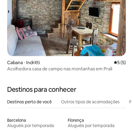
Cabana ⋅ Indritti
5 de uma 
5 (5)
Acolhedora casa de campo nas montanhas em Prali
Destinos para conhecer
Destinos perto de você
Outros tipos de acomodações
Pr
Barcelona
Florença
Aluguéis por temporada
Aluguéis por temporada