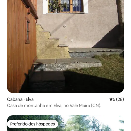
Cabana ⋅ Elva
5 de uma a
5 (28)
Casa de montanha em Elva, no Vale Maira (CN).
Preferido dos hóspedes
Preferido dos hóspedes