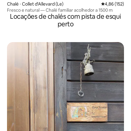
Chalé ⋅ Collet d'Allevard (Le)
4,86 de uma av
4,86 (152)
Fresco e natural — Chalé familiar acolhedor a 1500 m
Locações de chalés com pista de esqui
perto