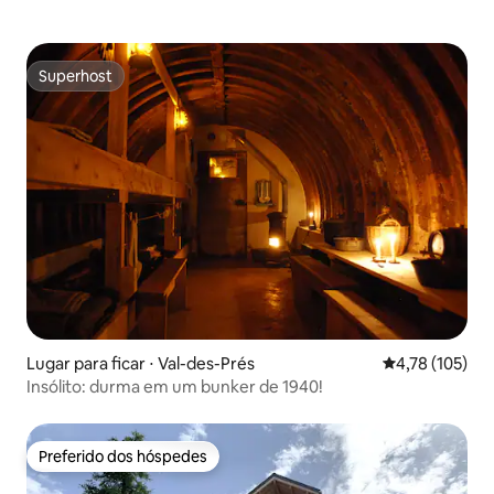
Superhost
Superhost
Lugar para ficar ⋅ Val-des-Prés
4,78 de uma av
4,78 (105)
Insólito: durma em um bunker de 1940!
Preferido dos hóspedes
Preferido dos hóspedes