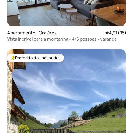
Apartamento ⋅ Orcières
4,91 de uma a
4,91 (35)
Vista incrível para a montanha • 4/6 pessoas • varanda
Preferido dos hóspedes
Entre os melhores preferidos dos hóspedes