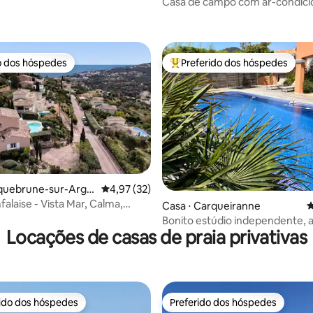
ze
Casa de campo com ar-condici
média de 5, 121 avaliações
Camargue, com piscina e jacuz
o dos hóspedes
Preferido dos hóspedes
o dos hóspedes
Entre os melhores preferidos d
oquebrune-sur-Arge
4,97 de uma avaliação média de 5, 32 avalia
4,97 (32)
falaise - Vista Mar, Calma,
édia de 5, 199 avaliações
Casa ⋅ Carqueiranne
4
is
Bonito estúdio independente, a
Locações de casas de praia privativas
minutos a pé do mar.
rido dos hóspedes
Preferido dos hóspedes
 melhores preferidos dos hóspedes
Preferido dos hóspedes