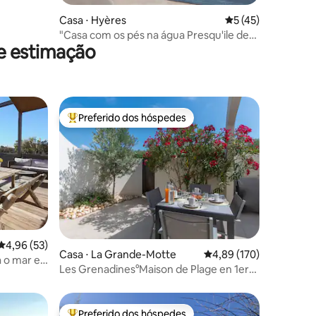
Casa ⋅ Hyères
5 de uma avaliação
5 (45)
"Casa com os pés na água Presqu'ile de
de estimação
Giens"
Preferido dos hóspedes
Entre os melhores preferidos dos hóspedes
ções
4,96 de uma avaliação média de 5, 53 avaliações
4,96 (53)
Casa ⋅ La Grande-Motte
4,89 de uma avaliação 
4,89 (170)
 o mar e
Les Grenadines°Maison de Plage en 1er
Ligne°Clim
Preferido dos hóspedes