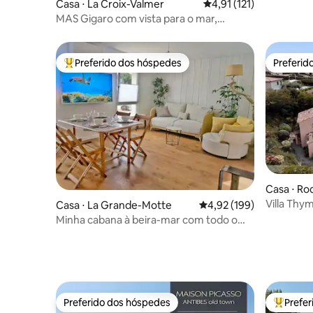
Casa ⋅ La Croix-Valmer
4,91 de uma avaliação 
4,91 (121)
MAS Gigaro com vista para o mar,
península de St. Tropez
Preferido dos hóspedes
Preferid
Entre os melhores preferidos dos hóspedes
Preferid
Casa ⋅ R
ns
Villa Thym
Casa ⋅ La Grande-Motte
4,92 de uma avaliação m
4,92 (199)
Praia, Tên
Minha cabana à beira-mar com todo o
conforto
Preferido dos hóspedes
Prefe
Preferido dos hóspedes
Entre os