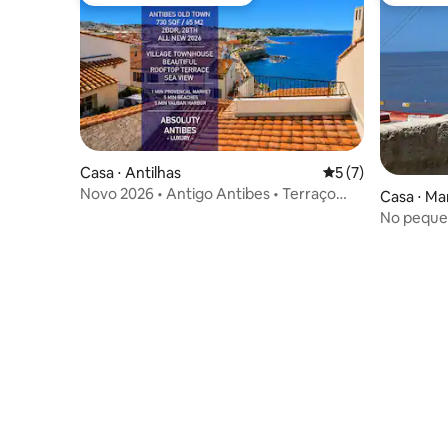
Preferido dos hóspedes
Entre os
Casa ⋅ Antilhas
5 de uma avaliação
5 (7)
Novo 2026 • Antigo Antibes • Terraço
Casa ⋅ Ma
com vista para o mar 2BR 2BTH
No peque