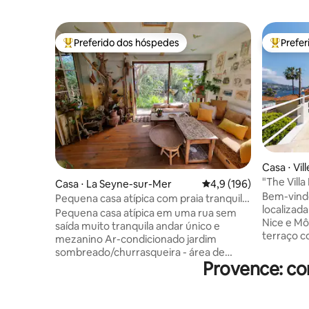
Preferido dos hóspedes
Prefe
Entre os melhores preferidos dos hóspedes
Entre os
Casa ⋅ Vi
"The Vill
Casa ⋅ La Seyne-sur-Mer
4,9 de uma avaliação m
4,9 (196)
panorâmic
Bem-vindo
Pequena casa atípica com praia tranquila
localizada
a pé
Pequena casa atípica em uma rua sem
Nice e Mô
saída muito tranquila andar único e
terraço c
mezanino Ar-condicionado jardim
deslumbr
sombreado/churrasqueira - área de
tomar sol
Provence: co
jantar estacionamento em frente à casa
mágico! 
2 lugares PRAIAS 3 minutos a pé de
você pode
Verne (supervisionado) 10 min a pé
de tanger
Fabregas (restaurante) 10 min de carro