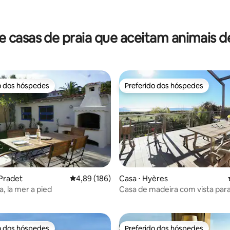
 casas de praia que aceitam animais 
o dos hóspedes
Preferido dos hóspedes
o dos hóspedes
Preferido dos hóspedes
 Pradet
4,89 de uma avaliação média de 5, 186 avalia
4,89 (186)
Casa ⋅ Hyères
édia de 5, 121 avaliações
la, la mer a pied
Casa de madeira com vista para
as ilhas
o dos hóspedes
Preferido dos hóspedes