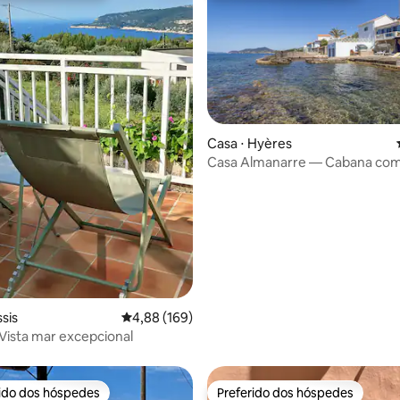
Casa ⋅ Hyères
média de 5, 47 avaliações
Casa Almanarre — Cabana com
na água
sis
4,88 de uma avaliação média de 5, 169 avalia
4,88 (169)
 Vista mar excepcional
rido dos hóspedes
Preferido dos hóspedes