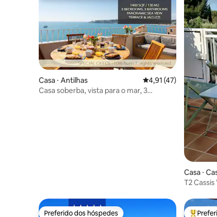
Casa ⋅ Antilhas
4,91 de uma avaliação 
4,91 (47)
Casa soberba, vista para o mar, 3
quartos, 3 banheiros, jacuzzi, sauna
Casa ⋅ Cas
T2 Cassis
Preferido dos hóspedes
Prefe