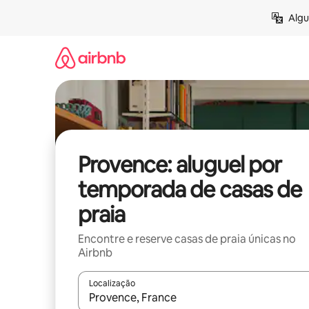
Pular
Algu
para
o
conteúdo
Provence: aluguel por
temporada de casas de
praia
Encontre e reserve casas de praia únicas no
Airbnb
Localização
Quando os resultados estiverem disponíveis, expl