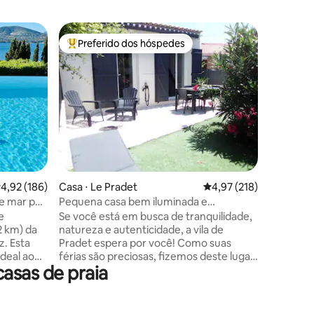
Casa ⋅ M
Preferido dos hóspedes
Preferi
Entre os melhores preferidos dos hóspedes
Preferi
Vila de 3
para o ma
→ Terraç
mar → Re
renomado
condicio
cozinha 
churrasq
Queen (1
→ Sauna e
ções
das calan
,92 de uma avaliação média de 5, 186 avaliações
4,92 (186)
Casa ⋅ Le Pradet
4,97 de uma avaliação 
4,97 (218)
trilhas p
praia → S
 e mar por
Pequena casa bem iluminada e
tranquil
aconchegante de frente para o mar
e
Se você está em busca de tranquilidade,
caminhad
2 km) da
natureza e autenticidade, a vila de
Estaciona
z. Esta
Pradet espera por você! Como suas
lado da c
ideal ao
férias são preciosas, fizemos deste lugar
asas de praia
um pequeno casulo aconchegante... De
sa é
frente para o mar, esta pequena casa
 a piscina
encantadora com serviços de qualidade,
 o mar.
combinando charme e conforto, dispõe