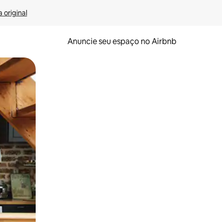
 original
Anuncie seu espaço no Airbnb
 deslizando o dedo na tela.