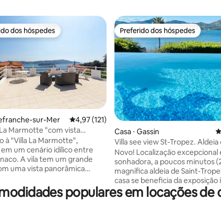
rido dos hóspedes
Preferido dos hóspedes
 melhores preferidos dos hóspedes
Preferido dos hóspedes
llefranche-sur-Mer
4,97 de uma avaliação média de 5, 121 avalia
4,97 (121)
a La Marmotte "com vista
édia de 5, 196 avaliações
Casa ⋅ Gassin
4
a para o mar!
 à "Villa La Marmotte",
Villa see view St-Tropez. Aldeia
 em um cenário idílico entre
perto
Novo! Localização excepcional 
naco. A vila tem um grande
sonhadora, a poucos minutos (
om uma vista panorâmica
magnífica aldeia de Saint-Trope
ante do mar, onde você pode
casa se beneficia da exposição 
 ou desfrutar de um pôr do sol
modidades populares em locações de c
sol, bem como de uma vista
Um jardim encantador onde
deslumbrante para o mar. A ca
 comer à sombra sob a árvore
cercada por jardins e terraços e
ina em dias quentes. Uma sala
de borda infinita com vista para