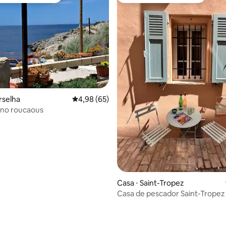
 melhores preferidos dos hóspedes
Preferido dos hóspedes
 média de 5, 7 avaliações
rselha
4,98 de uma avaliação média de 5, 65 avalia
4,98 (65)
no roucaous
Casa ⋅ Saint-Tropez
Casa de pescador Saint-Tropez