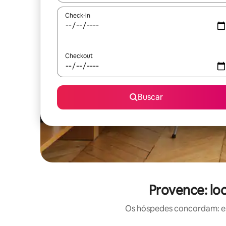
Check-in
Checkout
Buscar
Provence: lo
Os hóspedes concordam: est