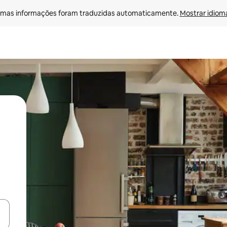
mas informações foram traduzidas automaticamente. 
Mostrar idioma
ore-os usando as seta para cima e para baixo do teclado ou tocando e