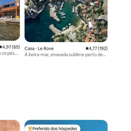
4,97 de uma avaliação média de 5, 65 avaliações
4,97 (65)
Casa ⋅ Le Rove
4,77 de uma avaliação 
4,77 (192)
 os pés
À beira-mar, enseada sublime perto de
Marselha
ções
Preferido dos hóspedes