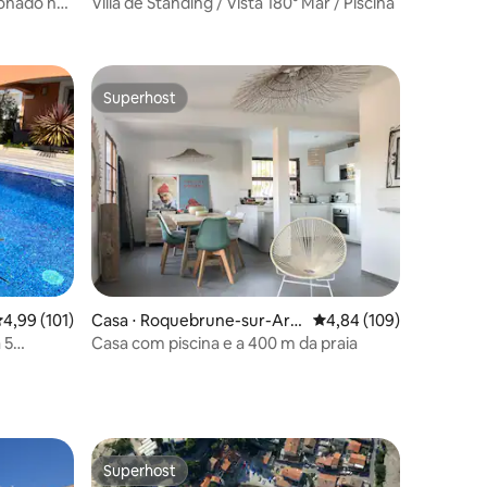
onado na
Villa de Standing / Vista 180° Mar / Piscina
zi
Superhost
os hóspedes
Superhost
ções
,99 de uma avaliação média de 5, 101 avaliações
4,99 (101)
Casa ⋅ Roquebrune-sur-Arg
4,84 de uma avaliação 
4,84 (109)
ens
 5
Casa com piscina e a 400 m da praia
Superhost
Superhost