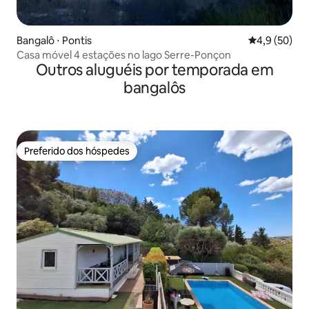
Bangalô ⋅ Pontis
4,9 de uma a
4,9 (50)
Casa móvel 4 estações no lago Serre-Ponçon
Outros aluguéis por temporada em
bangalôs
Preferido dos hóspedes
Preferido dos hóspedes