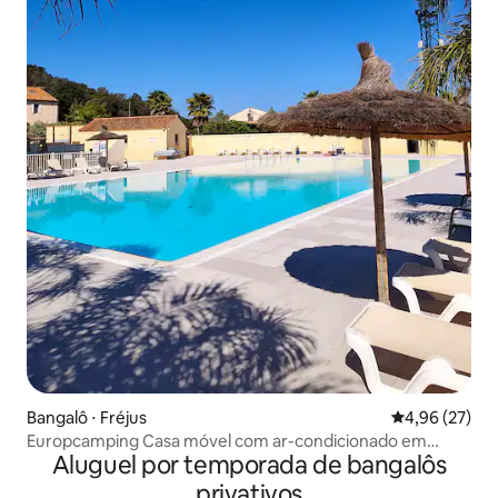
Bangalô ⋅ Fréjus
4,96 de uma a
4,96 (27)
Europcamping Casa móvel com ar-condicionado em
Aluguel por temporada de bangalôs
Fréjus
privativos