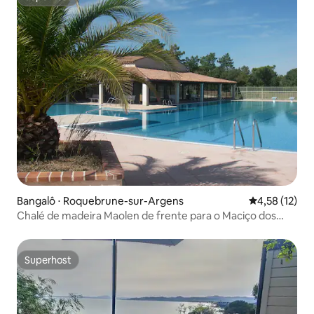
Superhost
Bangalô ⋅ Roquebrune-sur-Argens
4,58 de uma a
4,58 (12)
Chalé de madeira Maolen de frente para o Maciço dos
Maures
Superhost
Superhost