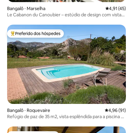
Bangalô ⋅ Marselha
4,91 de uma a
4,91 (45)
Le Cabanon du Canoubier – estúdio de design com vista
para o mar, 7º arrondisment
Preferido dos hóspedes
Entre os melhores preferidos dos hóspedes
Bangalô ⋅ Roquevaire
4,96 de uma a
4,96 (91)
Refúgio de paz de 35 m2, vista esplêndida para a piscina e
o jardim