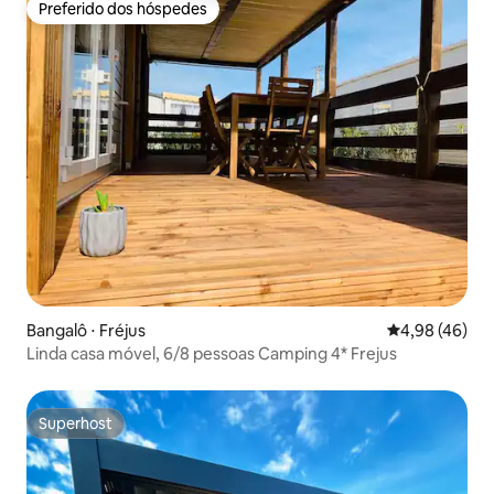
Preferido dos hóspedes
Preferido dos hóspedes
Bangalô ⋅ Fréjus
4,98 de uma a
4,98 (46)
Linda casa móvel, 6/8 pessoas Camping 4* Frejus
Superhost
Superhost