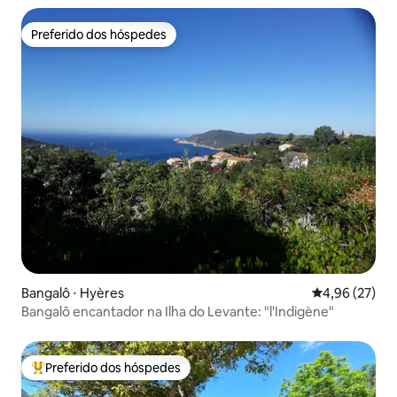
Preferido dos hóspedes
Preferido dos hóspedes
Bangalô ⋅ Hyères
4,96 de uma a
4,96 (27)
Bangalô encantador na Ilha do Levante: "l'Indigène"
Preferido dos hóspedes
Entre os melhores preferidos dos hóspedes