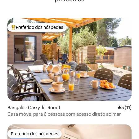
Preferido dos hóspedes
Entre os melhores preferidos dos hóspedes
Bangalô ⋅ Carry-le-Rouet
5 de uma a
5 (11)
Casa móvel para 6 pessoas com acesso direto ao mar
Preferido dos hóspedes
Preferido dos hóspedes