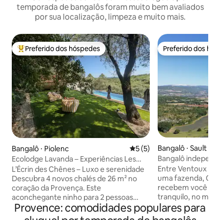
temporada de bangalôs foram muito bem avaliados
por sua localização, limpeza e muito mais.
Preferido dos hóspedes
Preferido dos hó
Entre os melhores preferidos dos hóspedes
Preferido dos hó
Bangalô ⋅ Sault
Bangalô ⋅ Piolenc
5 de uma avaliação média d
5 (5)
Bangalô independ
Ecolodge Lavanda – Experiências Les
Luberon
Chênes Verts
Entre Ventoux e L
L’Écrin des Chênes – Luxo e serenidade
uma fazenda, Cath
Descubra 4 novos chalés de 26 m² no
recebem você em
coração da Provença. Este
tranquilo, no mei
aconchegante ninho para 2 pessoas
Provence: comodidades populares para
lavanda, de frent
combina design e conforto (cozinha
Ventoux. Uma rec
totalmente equipada, sala de estar,