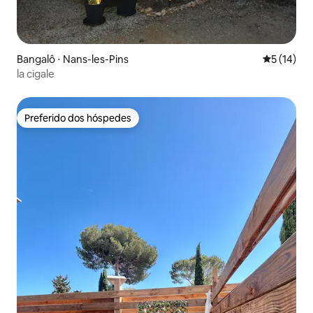
Bangalô ⋅ Nans-les-Pins
5 de uma a
5 (14)
la cigale
Preferido dos hóspedes
Preferido dos hóspedes