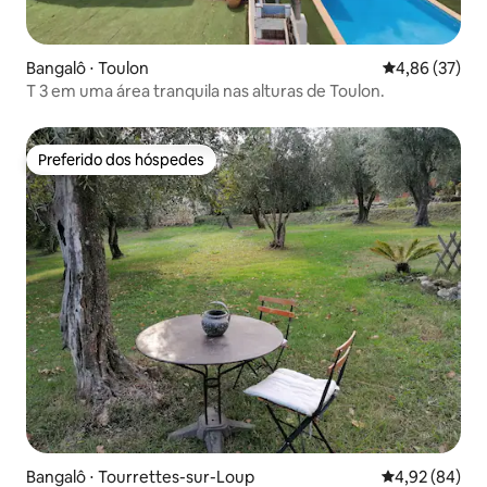
Bangalô ⋅ Toulon
4,86 de uma a
4,86 (37)
T 3 em uma área tranquila nas alturas de Toulon.
Preferido dos hóspedes
Preferido dos hóspedes
Bangalô ⋅ Tourrettes-sur-Loup
4,92 de uma a
4,92 (84)