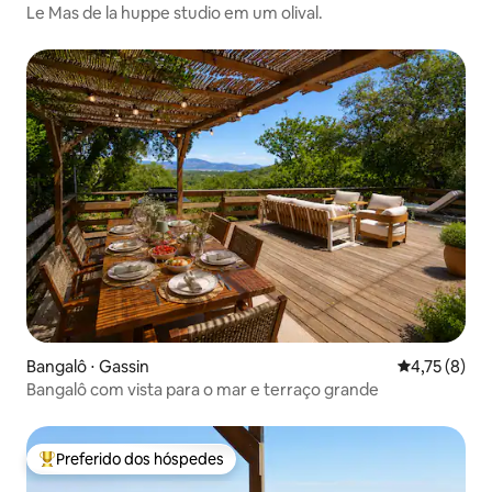
Le Mas de la huppe studio em um olival.
Bangalô ⋅ Gassin
4,75 de uma 
4,75 (8)
Bangalô com vista para o mar e terraço grande
Preferido dos hóspedes
Entre os melhores preferidos dos hóspedes