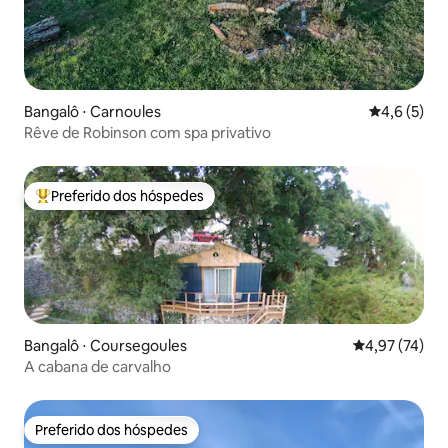
Bangalô ⋅ Carnoules
4,6 de uma 
4,6 (5)
Rêve de Robinson com spa privativo
Preferido dos hóspedes
Entre os melhores preferidos dos hóspedes
Bangalô ⋅ Coursegoules
4,97 de uma a
4,97 (74)
A cabana de carvalho
Preferido dos hóspedes
Preferido dos hóspedes