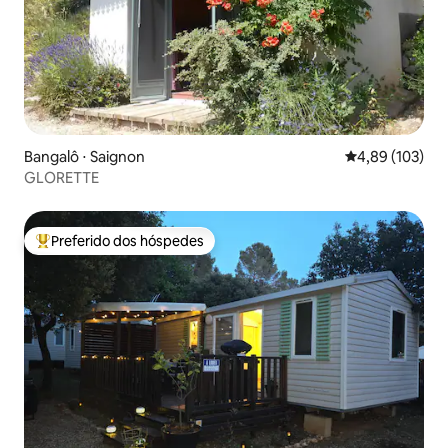
Bangalô ⋅ Saignon
4,89 de uma av
4,89 (103)
GLORETTE
Preferido dos hóspedes
Entre os melhores preferidos dos hóspedes