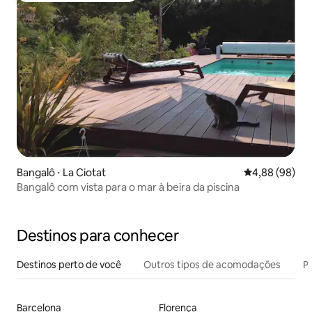
Bangalô ⋅ La Ciotat
4,88 de uma av
4,88 (98)
Bangalô com vista para o mar à beira da piscina
Destinos para conhecer
Destinos perto de você
Outros tipos de acomodações
Pr
Barcelona
Florença