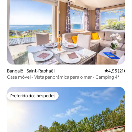
Bangalô ⋅ Saint-Raphaël
4,95 de uma a
4,95 (21)
Casa móvel - Vista panorâmica para o mar - Camping 4*
Preferido dos hóspedes
Preferido dos hóspedes