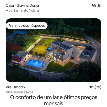
Casa ⋅ Glavina Donja
5 de uma 
5 (6)
Apartamento "Klara"
Preferido dos hóspedes
Preferido dos hóspedes
Vila ⋅ Imotski
5 de uma a
5 (20)
Villa Seven Lakes
O conforto de um lar e ótimos preços
mensais