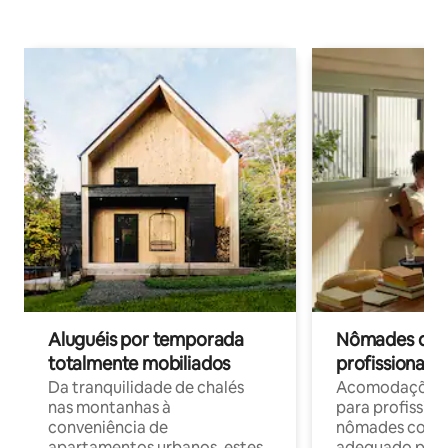
Aluguéis por temporada
Nômades digit
totalmente mobiliados
profissionais 
Da tranquilidade de chalés
Acomodações c
nas montanhas à
para profission
conveniência de
nômades com W
apartamentos urbanos, estes
adequado para 