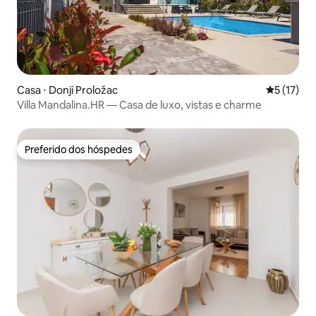
Casa ⋅ Donji Proložac
5 de uma a
5 (17)
Villa Mandalina.HR — Casa de luxo, vistas e charme
Preferido dos hóspedes
Preferido dos hóspedes