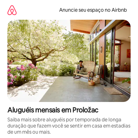
Pular
para
Anuncie seu espaço no Airbnb
o
conteúdo
Aluguéis mensais em Proložac
Saiba mais sobre aluguéis por temporada de longa
duração que fazem você se sentir em casa em estadias
de um mês ou mais.