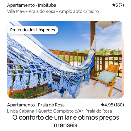
Apartamento ⋅ Imbituba
5 de uma 
5 (7)
Villa Mavi - Praia do Rosa - Amplo apto c/ hidro
Preferido dos hóspedes
Preferido dos hóspedes
Apartamento ⋅ Praia do Rosa
4,95 de uma av
4,95 (180)
Linda Cabana 1 Quarto Completo c/Ar; Praia do Rosa
O conforto de um lar e ótimos preços
mensais