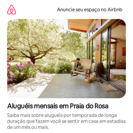
Pular
para
Anuncie seu espaço no Airbnb
o
conteúdo
Aluguéis mensais em Praia do Rosa
Saiba mais sobre aluguéis por temporada de longa
duração que fazem você se sentir em casa em estadias
de um mês ou mais.