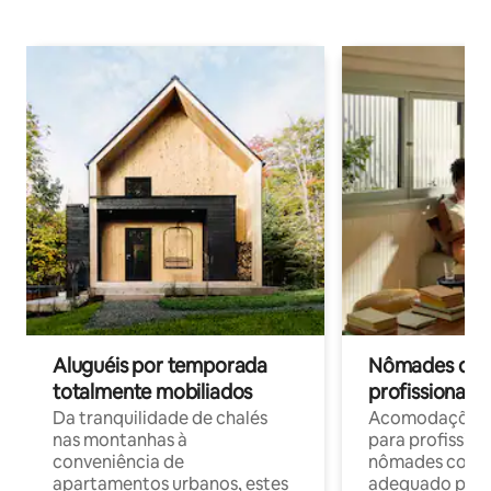
Aluguéis por temporada
Nômades digit
totalmente mobiliados
profissionais 
Da tranquilidade de chalés
Acomodações c
nas montanhas à
para profission
conveniência de
nômades com W
apartamentos urbanos, estes
adequado para 