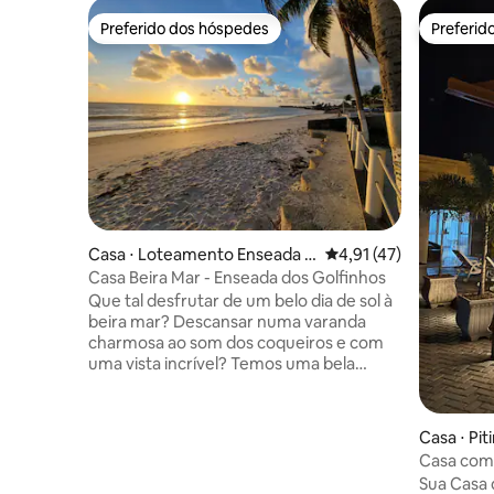
Preferido dos hóspedes
Preferid
Preferido dos hóspedes
Preferid
Casa ⋅ Loteamento Enseada d
4,91 de uma avaliação 
4,91 (47)
os Golfinhos
Casa Beira Mar - Enseada dos Golfinhos
Que tal desfrutar de um belo dia de sol à
beira mar? Descansar numa varanda
charmosa ao som dos coqueiros e com
uma vista incrível? Temos uma bela
varanda gourmet com espaço para
churrasco e uma grande mesa para
reunir a família e amigos. Os quartos são
Casa ⋅ Pi
confortáveis com ótima acomodação,
Casa com 
ideais para recarregar as energias. Um
Acaú/Pit
Sua Casa 
bom café da manha vendo o sol nascer,