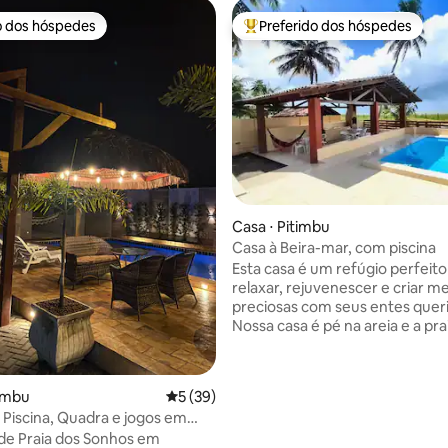
o dos hóspedes
Preferido dos hóspedes
o dos hóspedes
Entre os melhores preferidos d
Casa ⋅ Pitimbu
média de 5, 47 avaliações
Casa à Beira-mar, com piscina
Esta casa é um refúgio perfeito
relaxar, rejuvenescer e criar 
preciosas com seus entes quer
Nossa casa é pé na areia e a pra
e com piscinas naturais. Está i
situada na divisa de Recife e J
e a poucos minutos das lindas praias de
timbu
5 de uma avaliação média de 5, 39 avalia
5 (39)
Coqueirinho e Tambaba e de Pra
Piscina, Quadra e jogos em
onde se encontram bugres e tri
imbu
de Praia dos Sonhos em
para alugar, com visitas aos par