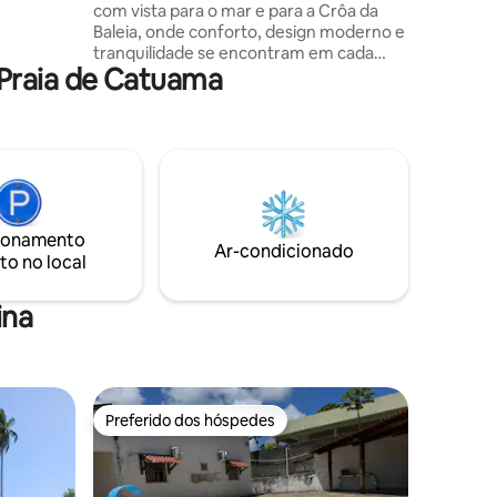
com vista para o mar e para a Crôa da
Para maior
Baleia, onde conforto, design moderno e
de cama,
tranquilidade se encontram em cada
 Praia de Catuama
detalhe. A praia deslumbrante, com
águas mornas e cristalinas, será o refúgio
perfeito para relaxar. Acomode-se em
ambientes modernos e acolhedores,
aproveite a brisa suave e o som da
natureza, e viva momentos
inesquecíveis em um cenário que
convida ao descanso e à conexão com o
ionamento
melhor da vida. Lugar ideal para casais,
Ar-condicionado
to no local
amigos e família.
ina
Preferido dos hóspedes
Preferido dos hóspedes