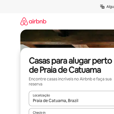
Pular
Algu
para
o
conteúdo
Casas para alugar perto
de Praia de Catuama
Encontre casas incríveis no Airbnb e faça sua
reserva
Localização
Quando os resultados estiverem disponíveis, expl
Check-in