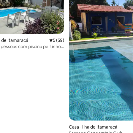
média de 5, 26 avaliações
a de Itamaracá
5 de uma avaliação média de 5, 59 avalia
5 (59)
1 pessoas com piscina pertinho
Casa ⋅ Ilha de Itamaracá