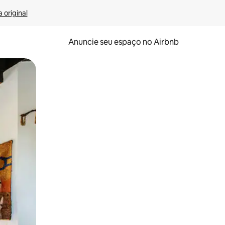
 original
Anuncie seu espaço no Airbnb
 deslizando o dedo na tela.