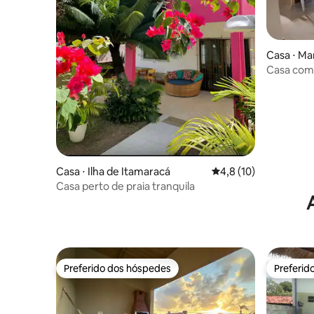
Casa ⋅ Ma
Casa com
Maria Far
Casa ⋅ Ilha de Itamaracá
4,8 de uma avaliação 
4,8 (10)
Casa perto de praia tranquila
Preferido dos hóspedes
Preferid
Preferido dos hóspedes
Preferid