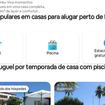
momentos
estuários e falésias da região. 
veis em uma casa completa,
conforto, fornecemos roupas 
m² de lazer e conforto!
com troca semanal.
lares em casas para alugar perto de
para famílias e grupos que
laxar , a apenas 400 metros da
d Salão de jogos com sinuca,
g pong e aero hockey. Área
om churrasqueira, fogão a
 Especial:
Estac
 para estadias acima de 5
i
Piscina
gratui
rias! Reserve agora mesmo!
uguel por temporada de casa com pisc
rido dos hóspedes
Superhost
 melhores preferidos dos hóspedes
Superhost