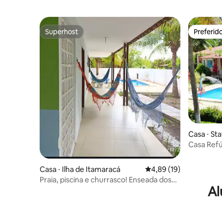
Superhost
Preferid
Superhost
Preferid
Casa ⋅ St
Casa Refúg
Itamarac
Casa ⋅ Ilha de Itamaracá
4,89 de uma avaliação 
4,89 (19)
Praia, piscina e churrasco! Enseada dos
Al
Golfinhos.