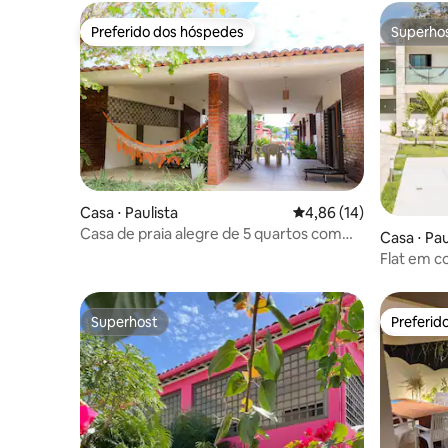
Preferido dos hóspedes
Superho
Preferido dos hóspedes
Superho
Casa ⋅ Paulista
4,86 de uma avaliação 
4,86 (14)
Casa de praia alegre de 5 quartos com
Casa ⋅ Pau
piscina comum
Flat em c
Superhost
Preferid
Superhost
Preferid