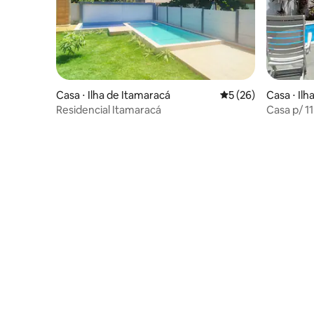
Casa ⋅ Ilha de Itamaracá
5 de uma avaliação 
5 (26)
Casa ⋅ Ilh
Residencial Itamaracá
Casa p/ 1
da praia