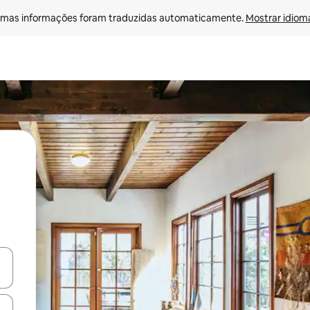
mas informações foram traduzidas automaticamente. 
Mostrar idioma
ore-os usando as seta para cima e para baixo do teclado ou tocando e