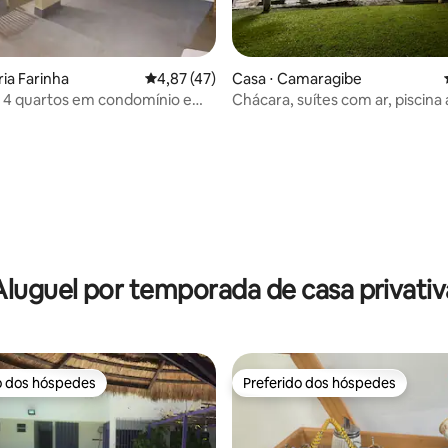
ria Farinha
4,87 de uma avaliação média de 5, 47 avalia
4,87 (47)
Casa ⋅ Camaragibe
 4 quartos em condomínio em
Chácara, suítes com ar, piscina
inha
mineral
média de 5, 10 avaliações
Aluguel por temporada de casa privativ
o dos hóspedes
Preferido dos hóspedes
o dos hóspedes
Preferido dos hóspedes