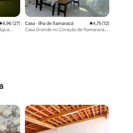
ções
4,96 de uma avaliação média de 5, 27 avaliações
4,96 (27)
Casa ⋅ Ilha de Itamaracá
4,75 de uma avaliação
4,75 (12)
 água
Casa Grande no Coração de Itamaracá:
50m da Praia
a