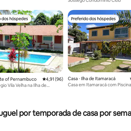
Sossego Condomínio Club
o dos hóspedes
Preferido dos hóspedes
o dos hóspedes
Preferido dos hóspedes
Casa ⋅ Ilha de Itamaracá
ate of Pernambuco
4,91 de uma avaliação média de 5, 96 avalia
4,91 (96)
Casa em Itamaracá com Piscina 
io Vila Velha na Ilha de
pessoas
á
média de 5, 19 avaliações
uguel por temporada de casa por sem