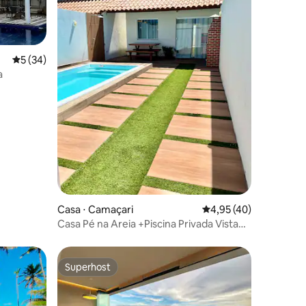
5 de uma avaliação média de 5, 34 avaliações
5 (34)
a
ções
Casa ⋅ Camaçari
4,95 de uma avaliação
4,95 (40)
Casa Pé na Areia +Piscina Privada Vista
Mar Cond
Superhost
os hóspedes
Superhost