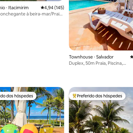
o ⋅ Itacimirim
4,94 de uma avaliação média de 5, 145 avalia
4,94 (145)
conchegante à beira-mar/Praia
Townhouse ⋅ Salvador
4
Duplex, 50m Praia, Piscina,
Churrasqueira, Garagem
média de 5, 51 avaliações
rido dos hóspedes
Preferido dos hóspedes
 melhores preferidos dos hóspedes
Entre os melhores preferidos d