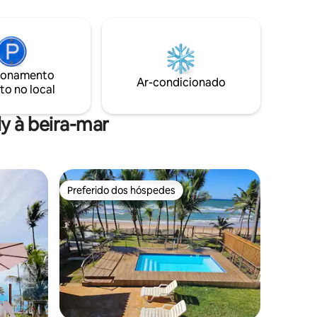
EXCETO AS SEGUNDAS, condomínio
frente
com academia e quiosques com
churrasqueiras a beira-mar.
o! 7km da
ionamento
Ar-condicionado
to no local
y à beira-mar
Preferido dos hóspedes
os hóspedes
Preferido dos hóspedes