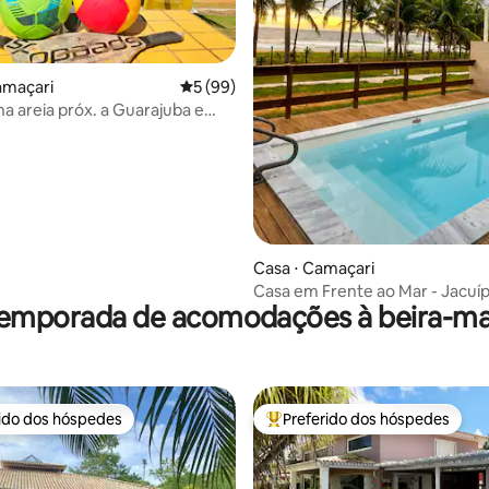
édia de 5, 127 avaliações
amaçari
5 de uma avaliação média de 5, 99 avalia
5 (99)
na areia próx. a Guarajuba e
Casa ⋅ Camaçari
Casa em Frente ao Mar - Jacuíp
temporada de acomodações à beira-ma
rido dos hóspedes
Preferido dos hóspedes
 melhores preferidos dos hóspedes
Entre os melhores preferidos d