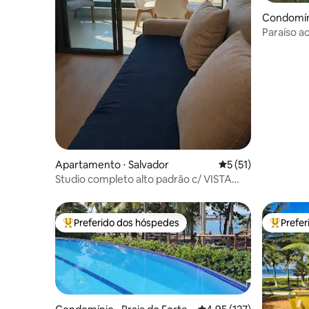
Condomíni
Paraíso a
da Espera
Apartamento ⋅ Salvador
5 de uma avaliação 
5 (51)
Studio completo alto padrão c/ VISTA
privilegiada
Preferido dos hóspedes
Prefe
Entre os melhores preferidos dos hóspedes
Entre os