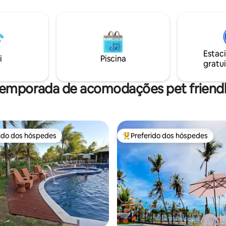
parquinho infantil. A casa está
parque infantil e redário, tudo 
s da praia. Para maior
mar! Condomínio em frente a ponte da
e, o condomínio disponibiliza
lagoa, c/ um por do sol perfeit
xecutiva que leva e trás até a
Praia do Forte. Paraíso na terra!
finais de semana até a meia
peramos vocês
Estac
i
Piscina
gratui
temporada de acomodações pet friendl
rido dos hóspedes
Preferido dos hóspedes
 melhores preferidos dos hóspedes
Entre os melhores preferidos d