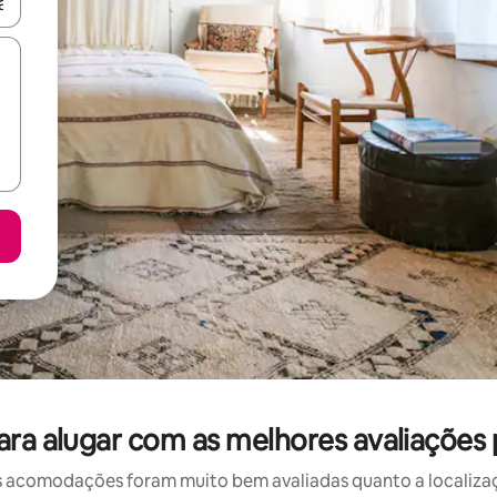
ore-os usando as seta para cima e para baixo do teclado ou tocando e
para alugar com as melhores avaliações
 acomodações foram muito bem avaliadas quanto a localizaçã