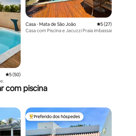
ções
Casa ⋅ Mata de São João
5 de uma avaliação
5 (27)
Casa com Piscina e Jacuzzi Praia imbassai
5 de uma avaliação média de 5, 50 avaliações
5 (50)
e.
r com piscina
Preferido dos hóspedes
os hóspedes
Entre os melhores preferidos dos hóspedes