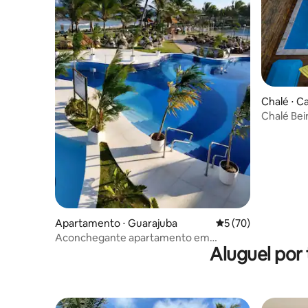
Chalé ⋅ C
Chalé Bei
Varanda
Apartamento ⋅ Guarajuba
5 de uma avaliação 
5 (70)
Aconchegante apartamento em
Aluguel por
condomínio frente mar.