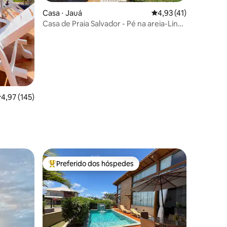
ções
Casa ⋅ Jauá
4,93 de uma avaliação
4,93 (41)
Casa de Praia Salvador - Pé na areia-Linha
Verde
,97 de uma avaliação média de 5, 145 avaliações
4,97 (145)
Preferido dos hóspedes
os hóspedes
Entre os melhores preferidos dos hóspedes