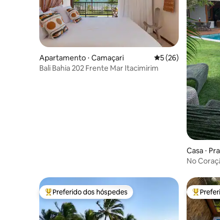
Apartamento ⋅ Camaçari
5 de uma avaliação 
5 (26)
Bali Bahia 202 Frente Mar Itacimirim
Casa ⋅ Pra
No Coração Pra
da praia
Preferido dos hóspedes
Prefe
Entre os melhores preferidos dos hóspedes
Entre os