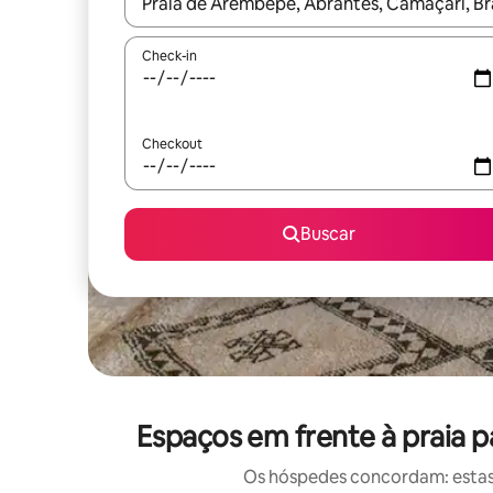
Quando os resultados estiverem disponíveis, expl
Check-in
Checkout
Buscar
Espaços em frente à praia 
Os hóspedes concordam: estas