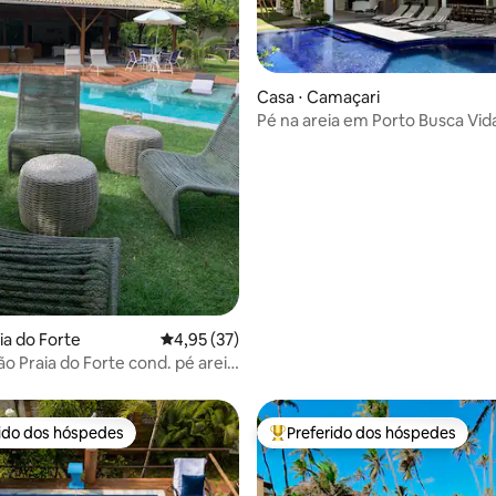
Casa ⋅ Camaçari
Pé na areia em Porto Busca Vid
média de 5, 26 avaliações
ia do Forte
4,95 de uma avaliação média de 5, 37 avalia
4,95 (37)
ia do Forte cond. pé areia
rido dos hóspedes
Preferido dos hóspedes
 melhores preferidos dos hóspedes
Entre os melhores preferidos d