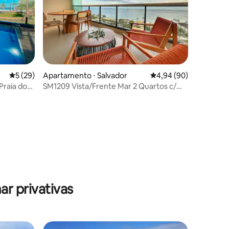
ções
5 de uma avaliação média de 5, 29 avaliações
5 (29)
Apartamento ⋅ Salvador
4,94 de uma avaliação 
4,94 (90)
Praia do
SM1209 Vista/Frente Mar 2 Quartos c/
Garagem
r privativas