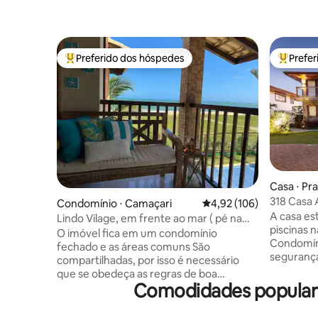
Preferido dos hóspedes
Prefe
Entre os melhores preferidos dos hóspedes
Entre os
Casa ⋅ Pra
318 Casa 
Condomínio ⋅ Camaçari
4,92 de uma avaliação m
4,92 (106)
Beira Mar
A casa es
Lindo Vilage, em frente ao mar ( pé na
piscinas n
areia).
O imóvel fica em um condomínio
Condomíni
fechado e as áreas comuns São
segurança
compartilhadas, por isso é necessário
arquitetur
que se obedeça as regras de boa
totalment
Comodidades populare
convivência impostas pelo condomínio.
natureza.
O condomínio possui churrasqueira, mini
academia,
parque infantil e piscina ( que algumas