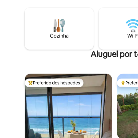
futebol e 
vezes precisa ser interditada para
há 150 mt
limpeza as terças-feiras, sem aviso
comodidad
prévio) O apartamento tem 01 cozinha
uma van e
equipada, sala com TV, 01 varanda
vila, nos 
pequena com vista para o mar e para
noite. Es
piscina, 02 quartos (sendo 01 suíte de
Cozinha
Wi-F
casal e 01 quarto de solteiro com 02
camas de solteiro), 01 banheiro social é
um mezanino. O apartamento fica no
Aluguel por 
primeiro andar e os quartos tem vista
para o mar.
Preferido dos hóspedes
Prefe
Entre os melhores preferidos dos hóspedes
Entre os