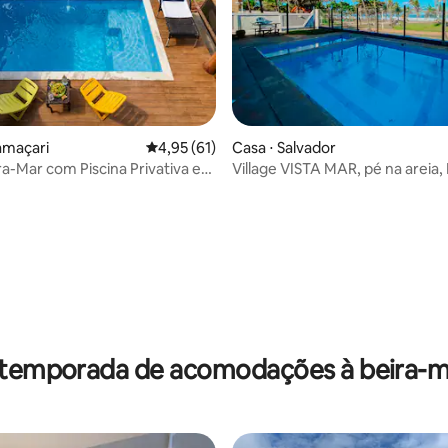
amaçari
4,95 de uma avaliação média de 5, 61 avalia
4,95 (61)
Casa ⋅ Salvador
ra-Mar com Piscina Privativa e
Village VISTA MAR, pé na areia, 
Flamengo
média de 5, 70 avaliações
 temporada de acomodações à beira-ma