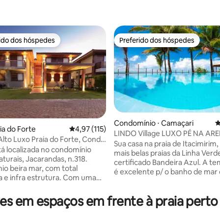
rido dos hóspedes
Preferido dos hóspedes
 melhores preferidos dos hóspedes
Preferido dos hóspedes
Condomínio ⋅ Camaçari
4
ia do Forte
4,97 de uma avaliação média de 5, 115 avalia
4,97 (115)
LINDO Village LUXO PÉ NA ARE
Alto Luxo Praia do Forte, Cond.
édia de 5, 106 avaliações
Varanda Frente Mar
Sua casa na praia de Itacimirim
tá localizada no condomínio
mais belas praias da Linha Ver
aturais, Jacarandas, n.318.
certificado Bandeira Azul. A t
o beira mar, com total
é excelente p/ o banho de mar
 e infra estrutura. Com uma
todo o ano. Condomínio fecha
a diferenciada, a casa é
localizado na Praia da Espera, 
e integrada, inclusive com a
s em espaços em frente à praia perto
piscinas naturais, c/ acesso priv
 O condomínio tem clube,
praia, bela piscina e excelente
 quadra de tênis, campo de
comum, c/ área gourmet, churr